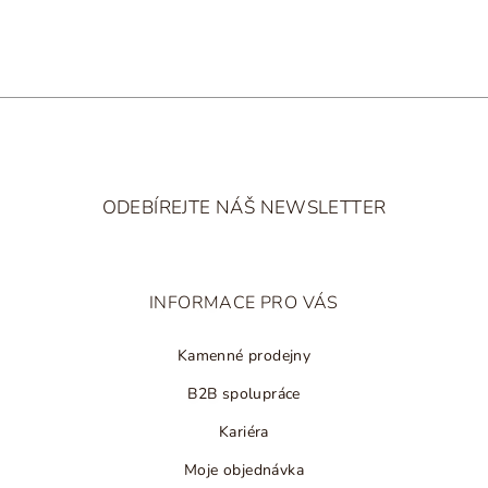
v
k
y
v
ý
p
i
Z
s
á
u
ODEBÍREJTE NÁŠ NEWSLETTER
p
a
t
INFORMACE PRO VÁS
í
Kamenné prodejny
B2B spolupráce
Kariéra
Moje objednávka