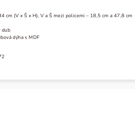
4 cm (V x Š x H), V a Š mezi policemi
– 18,5 cm a 47,8 cm
ý dub
dubová dýha s MDF
72