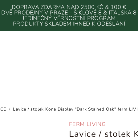
DOPRAVA ZDARMA NAD 2500 KČ & 100 €
DVĚ PRODEJNY V PRAZE - ŠIKLOVÉ 8 & ITALSKÁ 8
JEDINEČNÝ VĚRNOSTNÍ PROGRAM
PRODUKTY SKLADEM IHNED K ODESLÁNÍ
ICE
/
Lavice / stolek Kona Display "Dark Stained Oak" ferm LIV
FERM LIVING
Lavice / stolek