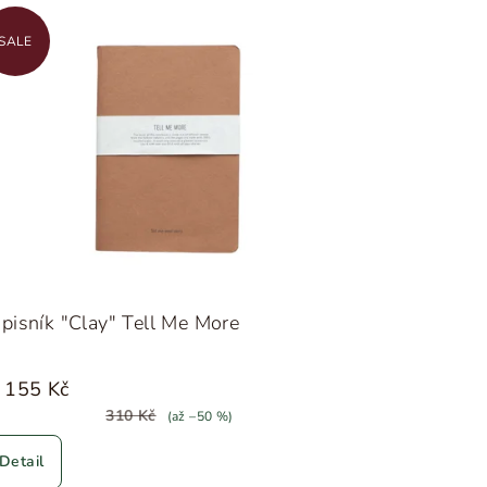
SALE
pisník "Clay" Tell Me More
155 Kč
310 Kč
(až –50 %)
Detail