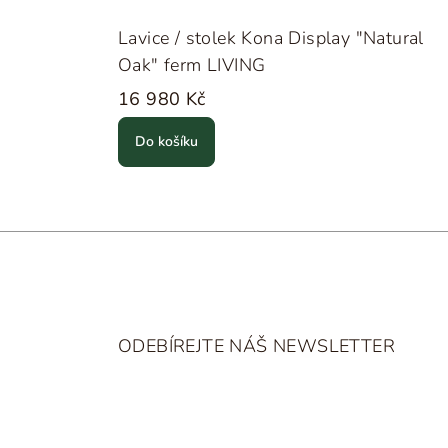
Lavice / stolek Kona Display "Natural
Oak" ferm LIVING
16 980 Kč
Do košíku
Z
á
ODEBÍREJTE NÁŠ NEWSLETTER
p
a