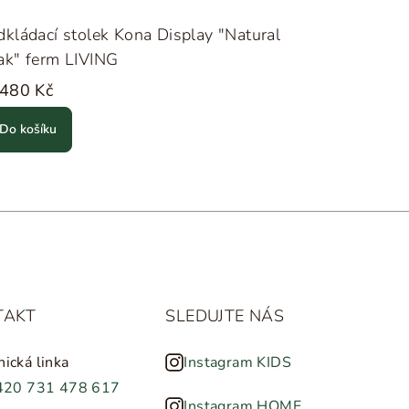
kládací stolek Kona Display "Natural
ak" ferm LIVING
 480 Kč
Do košíku
TAKT
SLEDUJTE NÁS
nická linka
Instagram KIDS
420 731 478 617
Instagram HOME