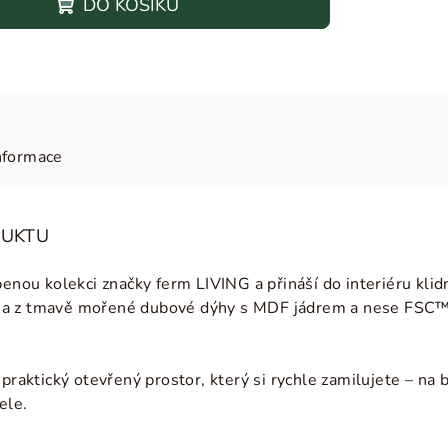
DO KOŠÍKU
nformace
DUKTU
benou kolekci značky ferm LIVING a přináší do interiéru kl
a z tmavě mořené dubové dýhy s MDF jádrem a nese FSC™ ce
 praktický otevřený prostor, který si rychle zamilujete – na 
ele.