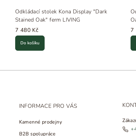
Odkládací stolek Kona Display "Dark
Od
Stained Oak" ferm LIVING
O
7 480 Kč
7
Do košíku
KON
INFORMACE PRO VÁS
Zákaz
Kamenné prodejny
+
B2B spolupráce