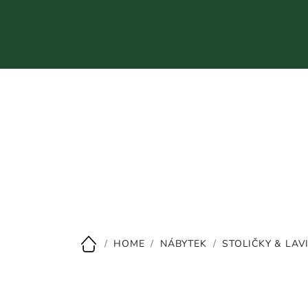
Přejít
na
obsah
CZK
/
HOME
/
NÁBYTEK
/
STOLIČKY & LAV
Domů