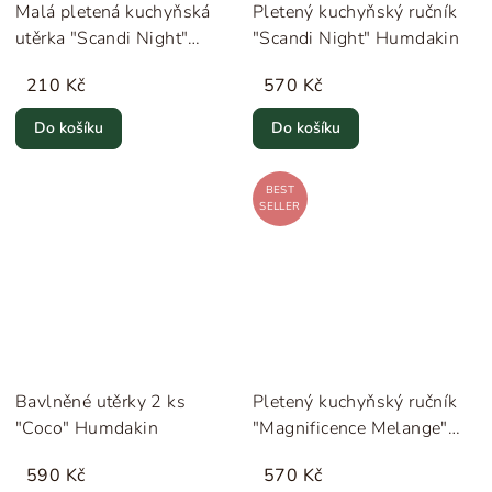
Malá pletená kuchyňská
Pletený kuchyňský ručník
utěrka "Scandi Night"
"Scandi Night" Humdakin
Humdakin
210 Kč
570 Kč
Do košíku
Do košíku
BEST
SELLER
Bavlněné utěrky 2 ks
Pletený kuchyňský ručník
"Coco" Humdakin
"Magnificence Melange"
Humdakin
590 Kč
570 Kč