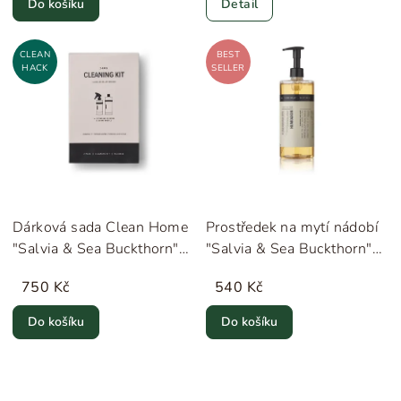
Do košíku
Detail
CLEAN
BEST
HACK
SELLER
Dárková sada Clean Home
Prostředek na mytí nádobí
"Salvia & Sea Buckthorn"
"Salvia & Sea Buckthorn"
Humdakin
Humdakin
750 Kč
540 Kč
Do košíku
Do košíku