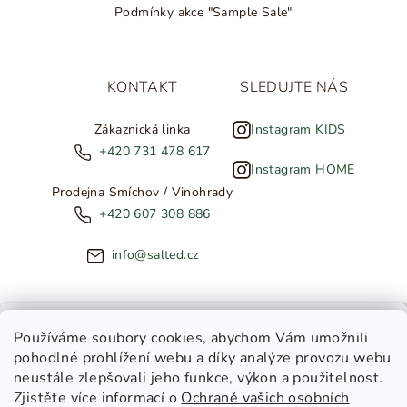
Podmínky akce "Sample Sale"
KONTAKT
SLEDUJTE NÁS
Zákaznická linka
Instagram KIDS
+420 731 478 617
Instagram HOME
Prodejna Smíchov / Vinohrady
+420 607 308 886
info@salted.cz
NOVINKY ZE SALTED
Používáme soubory cookies
, abychom Vám umožnili
pohodlné prohlížení webu a díky analýze provozu webu
Copyright 2026
SALTED
. Všechna práva vyhrazena.
Upravit
neustále zlepšovali jeho funkce, výkon a použitelnost.
nastavení cookies
Zjistěte více informací o
Ochraně vašich osobních
Toužíte dostávat novinky z