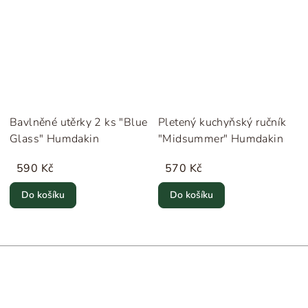
Bavlněné utěrky 2 ks "Blue
Pletený kuchyňský ručník
Glass" Humdakin
"Midsummer" Humdakin
590 Kč
570 Kč
Do košíku
Do košíku
Z