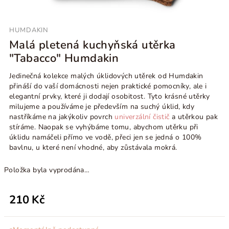
HUMDAKIN
Malá pletená kuchyňská utěrka
"Tabacco" Humdakin
J
edinečná kolekce malých úklidových utěrek od Humdakin
přináší do vaší domácnosti nejen praktické pomocníky,
ale i
elegantní prvky, které ji dodají osobitost. Tyto krásné utěrky
milujeme a používáme je především na suchý úklid, kdy
nastříkáme na jakýkoliv povrch
univerzální čistič
a utěrkou pak
stíráme. Naopak se vyhýbáme tomu, abychom utěrku při
úklidu namáčeli přímo ve vodě, přeci jen se jedná o 100%
bavlnu, u které není vhodné, aby zůstávala mokrá.
Položka byla vyprodána…
210 Kč