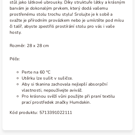
stůl jako látkové ubrousky. Díky struktuře látky a krásným
barvám je dokonalým prvkem, který dodá vašemu
prostřenému stolu trochu stylu! Srolujte je k sobě a
svažte je přírodním provázkem nebo je umístěte pod mísu
či talíř, abyste zpestřili prostírání stolu pro vás i vaše
hosty.
Rozměr: 28 x 28 cm
Péče:
Perte na 60 °C
Utěrku lze sušit v sušičce.
Aby si tkanina zachovala nejlepší absorpční
vlastnosti, nepoužívejte aviváž.
Pro krásnou svěží vůni použijte při praní textilu
prací prostředek značky Humdakin.
Kód produktu: 5713391022111