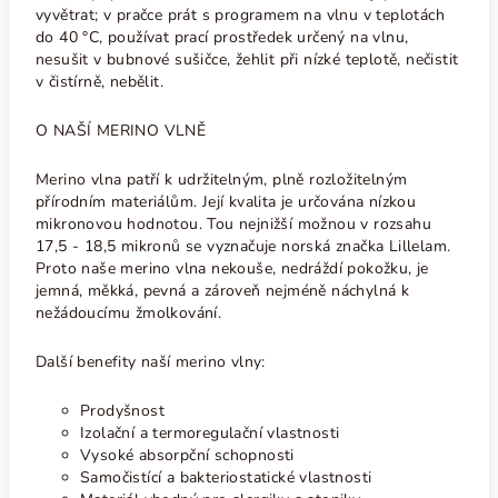
vyvětrat; v pračce prát s programem na vlnu v teplotách
do 40
°C
, používat prací prostředek určený na vlnu,
nesušit v bubnové sušičce, žehlit při nízké teplotě, nečistit
v čistírně, nebělit.
O NAŠÍ MERINO VLNĚ
Merino vlna patří k udržitelným, plně rozložitelným
přírodním materiálům. Její kvalita je určována nízkou
mikronovou hodnotou. Tou nejnižší možnou v rozsahu
17,5 - 18,5 mikronů se vyznačuje norská značka Lillelam.
Proto naše merino vlna nekouše, nedráždí pokožku, je
jemná, měkká, pevná a zároveň nejméně náchylná k
nežádoucímu žmolkování.
Další benefity naší merino vlny:
Prodyšnost
Izolační a termoregulační vlastnosti
Vysoké absorpční schopnosti
Samočistící a bakteriostatické vlastnosti