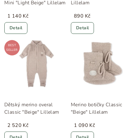
Mini "Light Beige" Lillelam
Lillelam
1 140 Kč
890 Kč
Detail
Detail
BEST
SELLER
Dětský merino overal
Merino botičky Classic
Classic "Beige" Lillelam
"Beige" Lillelam
2 520 Kč
1 090 Kč
Detail
Detail