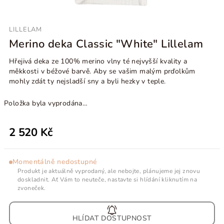
LILLELAM
Merino deka Classic "White" Lillelam
Hřejivá deka ze 100% merino vlny té nejvyšší kvality a
měkkosti v béžové barvě. Aby se vašim malým prďolkům
mohly zdát ty nejsladší sny a byli hezky v teple.
Položka byla vyprodána…
2 520 Kč
Momentálně nedostupné
Produkt je aktuálně vyprodaný, ale nebojte, plánujeme jej znovu
doskladnit. Ať Vám to neuteče, nastavte si hlídání kliknutím na
zvoneček.
HLÍDAT