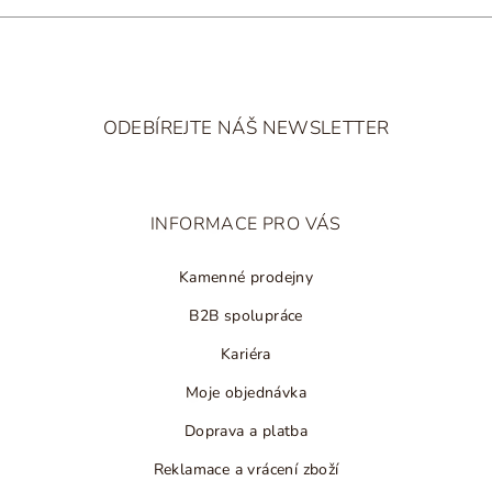
Z
á
ODEBÍREJTE NÁŠ NEWSLETTER
p
a
t
INFORMACE PRO VÁS
í
Kamenné prodejny
B2B spolupráce
Kariéra
Moje objednávka
Doprava a platba
Reklamace a vrácení zboží