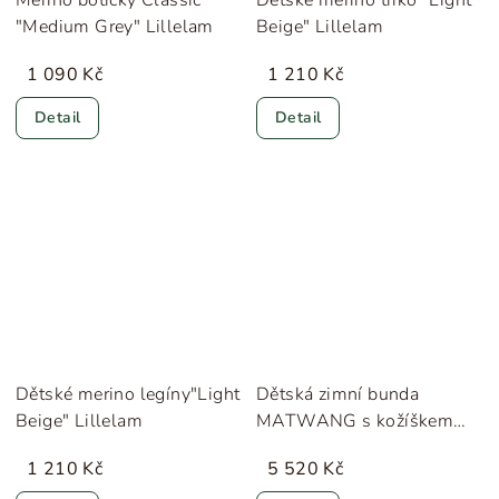
"Medium Grey" Lillelam
Beige" Lillelam
1 090 Kč
1 210 Kč
Detail
Detail
Dětské merino legíny"Light
Dětská zimní bunda
Beige" Lillelam
MATWANG s kožíškem
"Blue Nights"
1 210 Kč
5 520 Kč