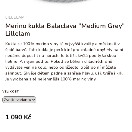
LILLELAM
Merino kukla Balaclava "Medium Grey"
Lillelam
Kukla ze 100% merino vlny té nejvyšší kvality a měkkosti v
šedé barvě. Tato kukla je perfektní pro chladné dny! My na ni
nedáme dopustit na horách. Je totiž skvělá pod lyžařskou
helmu. A nejen pod tu. Pokud se během chladných dnů
vydáváte ven na kolo, nebo odrážedlo, opět po ní můžete
sáhnout. Skvěle dětem padne a zahřeje hlavu, uši, tváře i krk.
Je vyrobena z té nejjemnější 100% merino vlny.
VELIKOST
1 090 Kč