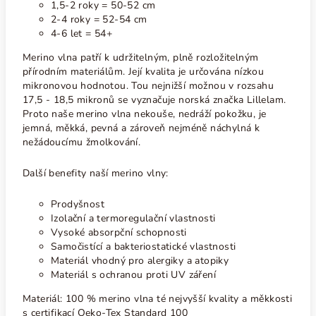
1,5-2 roky = 50-52 cm
2-4 roky = 52-54 cm
4-6 let = 54+
Merino vlna patří k udržitelným, plně rozložitelným
přírodním materiálům. Její kvalita je určována nízkou
mikronovou hodnotou. Tou nejnižší možnou v rozsahu
17,5 - 18,5 mikronů se vyznačuje norská značka Lillelam.
Proto naše merino vlna nekouše, nedráží pokožku, je
jemná, měkká, pevná a zároveň nejméně náchylná k
nežádoucímu žmolkování.
Další benefity naší merino vlny:
Prodyšnost
Izolační a termoregulační vlastnosti
Vysoké absorpční schopnosti
Samočistící a bakteriostatické vlastnosti
Materiál vhodný pro alergiky a atopiky
Materiál s ochranou proti UV záření
Materiál: 100 % merino vlna té nejvyšší kvality a měkkosti
s certifikací Oeko-Tex Standard 100