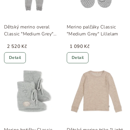
Dětský merino overal
Merino palčáky Classic
Classic "Medium Grey"
"Medium Grey" Lillelam
Lillelam
2 520 Kč
1 090 Kč
Detail
Detail
Merino botičky Classic
Dětské merino triko "Light