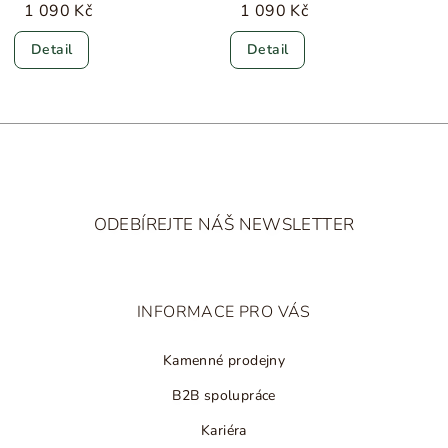
1 090 Kč
1 090 Kč
Detail
Detail
Z
á
ODEBÍREJTE NÁŠ NEWSLETTER
p
a
t
INFORMACE PRO VÁS
í
Kamenné prodejny
B2B spolupráce
Kariéra