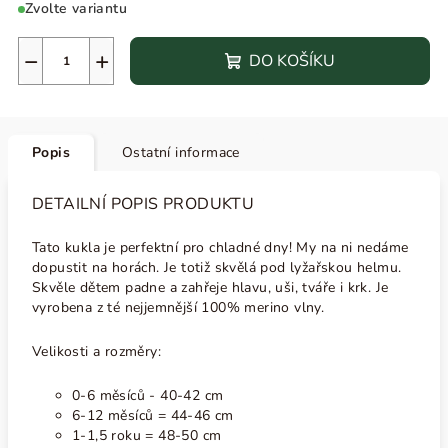
Zvolte variantu
−
+
DO KOŠÍKU
Popis
Ostatní informace
DETAILNÍ POPIS PRODUKTU
Tato kukla je perfektní pro chladné dny! My na ni nedáme
dopustit na horách. Je totiž skvělá pod lyžařskou helmu.
Skvěle dětem padne a zahřeje hlavu, uši, tváře i krk. Je
vyrobena z té nejjemnější 100% merino vlny.
Velikosti a rozměry:
0-6 měsíců - 40-42 cm
6-12 měsíců = 44-46 cm
1-1,5 roku = 48-50 cm