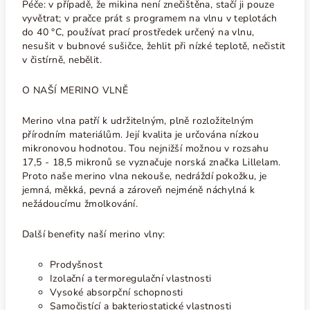
Péče: v případě, že mikina není znečištěna, stačí ji pouze
vyvětrat; v pračce prát s programem na vlnu v teplotách
do 40 °C, používat prací prostředek určený na vlnu,
nesušit v bubnové sušičce, žehlit při nízké teplotě, nečistit
v čistírně, nebělit.
O NAŠÍ MERINO VLNĚ
Merino vlna patří k udržitelným, plně rozložitelným
přírodním materiálům. Její kvalita je určována nízkou
mikronovou hodnotou. Tou nejnižší možnou v rozsahu
17,5 - 18,5 mikronů se vyznačuje norská značka Lillelam.
Proto naše merino vlna nekouše, nedráždí pokožku, je
jemná, měkká, pevná a zároveň nejméně náchylná k
nežádoucímu žmolkování.
Další benefity naší merino vlny:
Prodyšnost
Izolační a termoregulační vlastnosti
Vysoké absorpční schopnosti
Samočistící a bakteriostatické vlastnosti