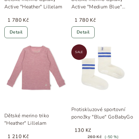
Active "Heather" Lillelam
Active "Medium Blue"
Lillelam
1 780 Kč
1 780 Kč
Detail
Detail
SALE
Protiskluzové sportovní
Dětské merino triko
ponožky "Blue" GoBabyGo
"Heather" Lillelam
130 Kč
1 210 Kč
260 Kč
(–50 %)