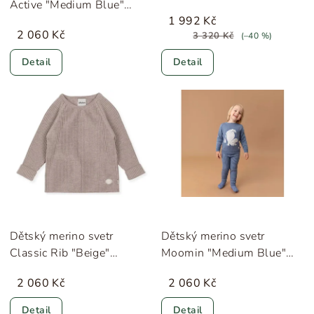
Active "Medium Blue"
Copenhagen Colors
1 992 Kč
Lillelam
2 060 Kč
3 320 Kč
(–40 %)
Detail
Detail
Dětský merino svetr
Dětský merino svetr
Classic Rib "Beige"
Moomin "Medium Blue"
Lillelam
Lillelam
2 060 Kč
2 060 Kč
Detail
Detail