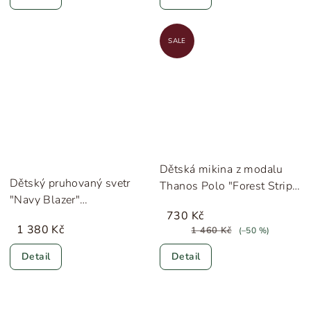
SALE
Dětská mikina z modalu
Dětský pruhovaný svetr
Thanos Polo "Forest Stripe
"Navy Blazer"
Mel." MarMar
730 Kč
HUTTEliHUT
1 380 Kč
1 460 Kč
(–50 %)
Detail
Detail