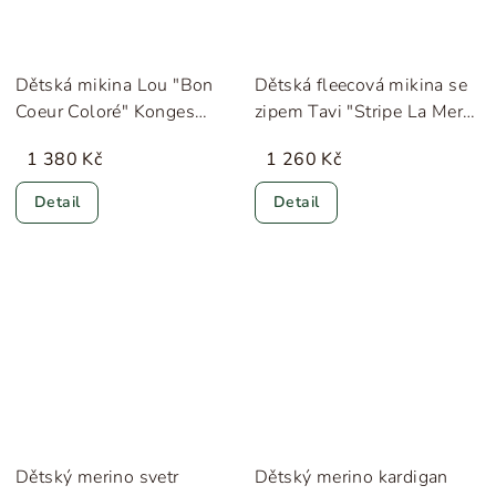
Dětská mikina Lou "Bon
Dětská fleecová mikina se
Coeur Coloré" Konges
zipem Tavi "Stripe La Mer"
Sløjd
Konges Sløjd
1 380 Kč
1 260 Kč
Detail
Detail
Dětský merino svetr
Dětský merino kardigan