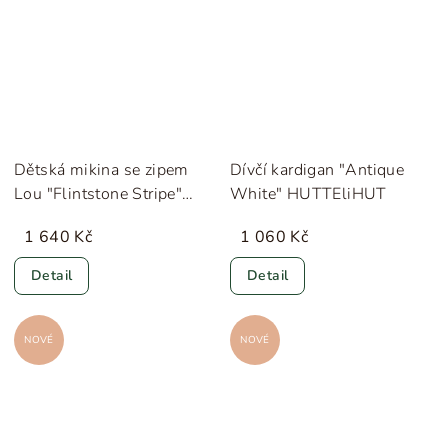
Dětská mikina se zipem
Dívčí kardigan "Antique
Lou "Flintstone Stripe"
White" HUTTEliHUT
Konges Sløjd
1 640 Kč
1 060 Kč
Detail
Detail
NOVÉ
NOVÉ