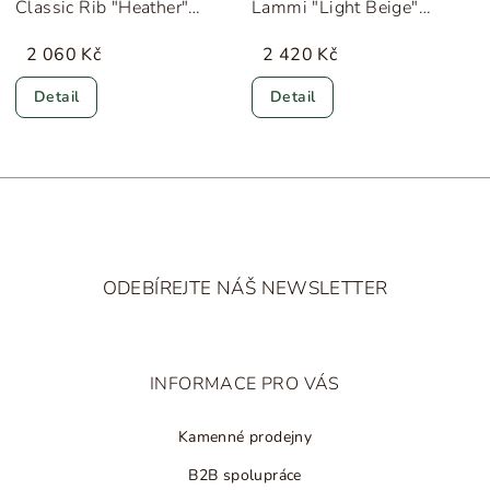
Classic Rib "Heather"
Lammi "Light Beige"
Lillelam
Lillelam
2 060 Kč
2 420 Kč
Detail
Detail
Z
á
ODEBÍREJTE NÁŠ NEWSLETTER
p
a
t
INFORMACE PRO VÁS
í
Kamenné prodejny
B2B spolupráce