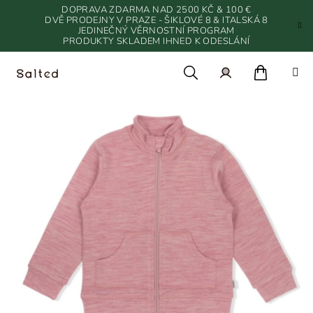
Přejít
DOPRAVA ZDARMA NAD 2500 KČ & 100 €
na
DVĚ PRODEJNY V PRAZE - ŠIKLOVÉ 8 & ITALSKÁ 8
JEDINEČNÝ VĚRNOSTNÍ PROGRAM
obsah
PRODUKTY SKLADEM IHNED K ODESLÁNÍ
Nákupn
Hledat
Přihlášení
košík