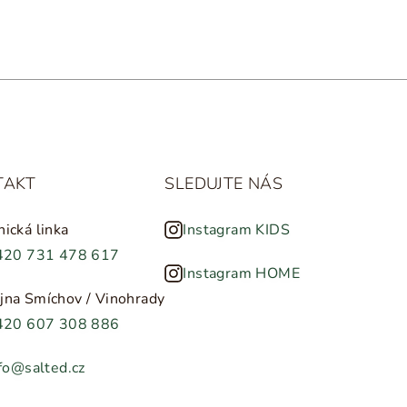
TAKT
SLEDUJTE NÁS
nická linka
Instagram KIDS
420 731 478 617
Instagram HOME
jna Smíchov / Vinohrady
420 607 308 886
fo@salted.cz