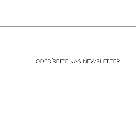
Z
á
ODEBÍREJTE NÁŠ NEWSLETTER
p
a
t
í