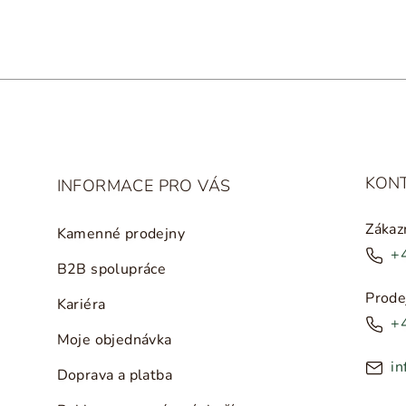
p
r
v
k
y
v
ý
KON
INFORMACE PRO VÁS
p
i
Zákaz
Kamenné prodejny
s
+
B2B spolupráce
u
Prode
Kariéra
+
Moje objednávka
in
Doprava a platba