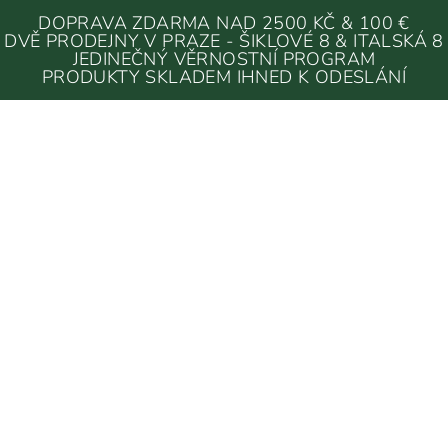
DOPRAVA ZDARMA NAD 2500 KČ & 100 €
DVĚ PRODEJNY V PRAZE - ŠIKLOVÉ 8 & ITALSKÁ 8
JEDINEČNÝ VĚRNOSTNÍ PROGRAM
PRODUKTY SKLADEM IHNED K ODESLÁNÍ
MÍSY & MISKY