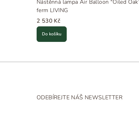
Nástěnná lampa Air Balloon "Oiled Oak
ferm LIVING
2 530 Kč
Do košíku
Z
á
ODEBÍREJTE NÁŠ NEWSLETTER
p
a
t