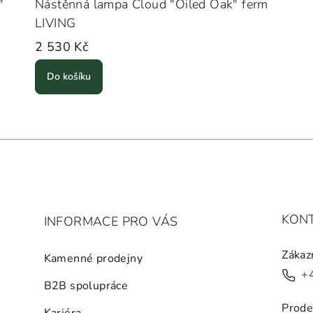
"
Nástěnná lampa Cloud "Oiled Oak" ferm
LIVING
2 530 Kč
Do košíku
KON
INFORMACE PRO VÁS
Zákaz
Kamenné prodejny
+
B2B spolupráce
Prode
Kariéra