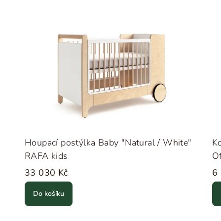
Houpací postýlka Baby "Natural / White"
Ko
RAFA kids
Of
33 030 Kč
6
Do košíku