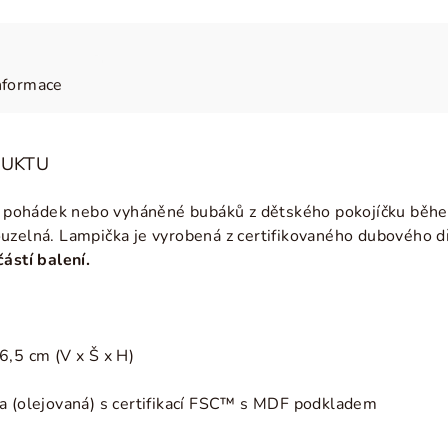
nformace
DUKTU
ní pohádek nebo vyháněné bubáků z dětského pokojíčku běhe
uzelná. Lampička je vyrobená z certifikovaného dubového d
ástí balení.
6,5 cm (V x Š x H)
a (olejovaná) s certifikací FSC™
s MDF podkladem