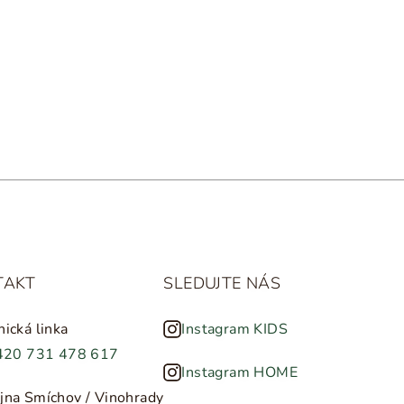
TAKT
SLEDUJTE NÁS
nická linka
Instagram KIDS
420 731 478 617
Instagram HOME
jna Smíchov / Vinohrady