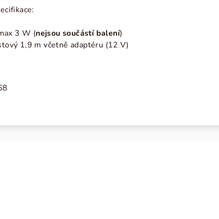
ecifikace:
max 3 W (
nejsou součástí balení
)
astový 1,9 m včetně adaptéru (12 V)
68