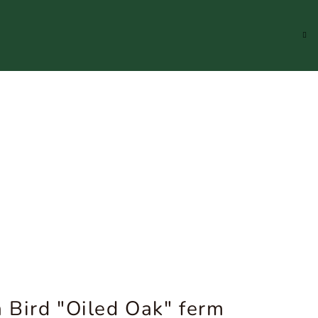
Hledat
Přihlášení
Náku
koší
 Bird "Oiled Oak" ferm