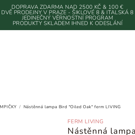
DOPRAVA ZDARMA NAD 2500 KČ & 100 €
DVĚ PRODEJNY V PRAZE - ŠIKLOVÉ 8 & ITALSKÁ 8
JEDINEČNÝ VĚRNOSTNÍ PROGRAM
PRODUKTY SKLADEM IHNED K ODESLÁNÍ
AMPIČKY
/
Nástěnná lampa Bird "Oiled Oak" ferm LIVING
FERM LIVING
Nástěnná lampa