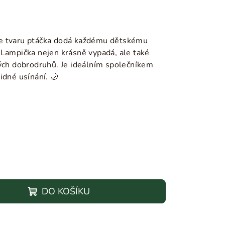
e tvaru ptáčka dodá každému dětskému
.
Lampička nejen krásně vypadá, ale také
lých dobrodruhů. Je ideálním společníkem
idné usínání. 🌙
DO KOŠÍKU