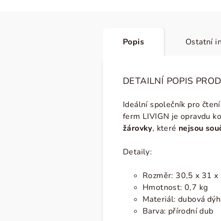
Popis
Ostatní i
DETAILNÍ POPIS PRO
Ideální společník pro čte
ferm LIVIGN je opravdu ko
žárovky
, které
nejsou souč
Detaily:
Rozměr: 30,5 x 31 x 
Hmotnost: 0,7 kg
Materiál: dubová dýh
Barva: přírodní dub