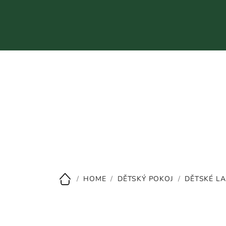
Přejít
na
obsah
CZK
/
HOME
/
DĚTSKÝ POKOJ
/
DĚTSKÉ L
Domů