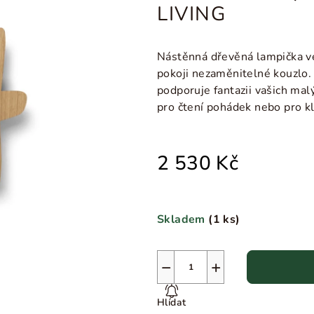
LIVING
Nástěnná dřevěná lampička v
pokoji nezaměnitelné kouzlo
podporuje fantazii vašich ma
pro čtení pohádek nebo pro kl
2 530 Kč
Skladem
(
1 ks
)
−
+
Hlídat