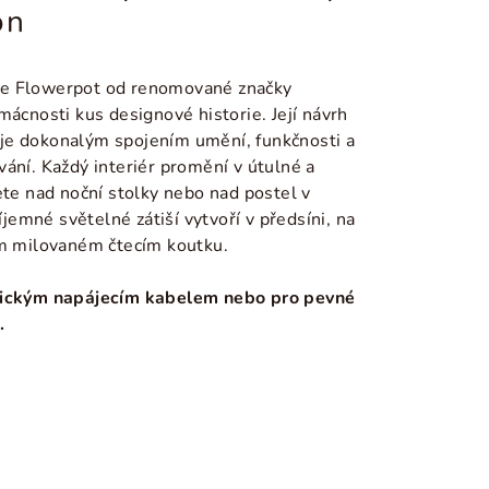
on
ce Flowerpot od renomované značky
mácnosti kus designové historie. Její návrh
 a je dokonalým spojením umění, funkčnosti a
ání. Každý interiér promění v útulné a
ete nad noční stolky nebo nad postel v
říjemné světelné zátiší vytvoří v předsíni, na
em milovaném čtecím koutku.
asickým napájecím kabelem nebo pro pevné
.