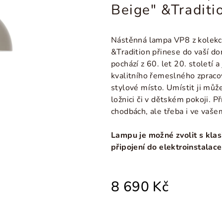
Beige" &Traditi
Nástěnná lampa VP8 z kolek
&Tradition přinese do vaší do
pochází z 60. let 20. století
kvalitního řemeslného zpracov
stylové místo. Umístit ji můž
ložnici či v dětském pokoji. P
chodbách, ale třeba i ve vaš
Lampu je možné zvolit s kl
připojení do elektroinstalace
8 690 Kč