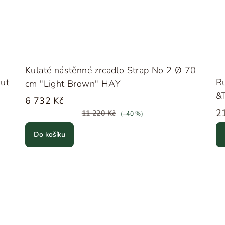
Kulaté nástěnné zrcadlo Strap No 2 Ø 70
nut
Ru
cm "Light Brown" HAY
&T
6 732 Kč
2
11 220 Kč
(–40 %)
Do košíku