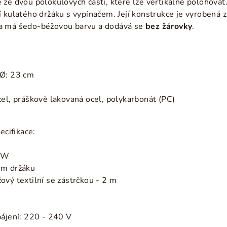
 ze dvou polokulových částí, které lze vertikálně polohovat
 kulatého držáku s vypínačem. Její konstrukce je vyrobená z
a má šedo-béžovou barvu a dodává se
bez žárovky
.
 Ø: 23 cm
cel, práškově lakovaná ocel, polykarbonát (PC)
ecifikace:
0 W
ém držáku
ový textilní se zástrčkou - 2 m
pájení: 220 - 240 V