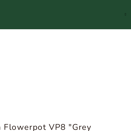
Hledat
Přihlášení
Náku
koší
 Flowerpot VP8 "Grey