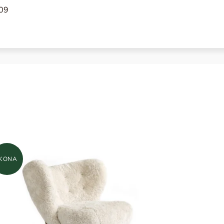
09
IKONA