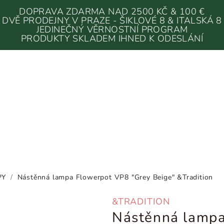
DOPRAVA ZDARMA NAD 2500 KČ & 100 €
DVĚ PRODEJNY V PRAZE - ŠIKLOVÉ 8 & ITALSKÁ 8
JEDINEČNÝ VĚRNOSTNÍ PROGRAM
PRODUKTY SKLADEM IHNED K ODESLÁNÍ
PY
/
Nástěnná lampa Flowerpot VP8 "Grey Beige" &Tradition
&TRADITION
Nástěnná lampa