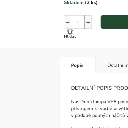
Skladem
(
2 ks
)
−
+
Hlídat
Popis
Ostatní i
DETAILNÍ POPIS PRO
Nástěnná lampa VP8 posouv
přístupem k tvorbě osvětl
v podobě pouhých náčrtů vy