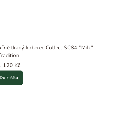
čně tkaný koberec Collect SC84 "Milk"
radition
1 120 Kč
Do košíku