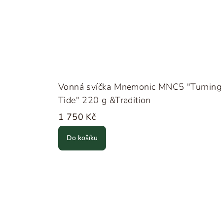
Vonná svíčka Mnemonic MNC5 "Turnin
Tide" 220 g &Tradition
1 750 Kč
Do košíku