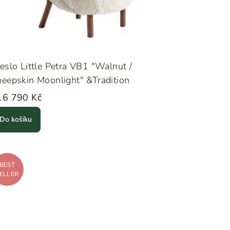
eslo Little Petra VB1 "Walnut /
eepskin Moonlight" &Tradition
16 790 Kč
Do košíku
BEST
ELLER