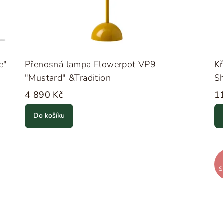
e"
Přenosná lampa Flowerpot VP9
Kř
"Mustard" &Tradition
Sh
4 890 Kč
1
Do košíku
S