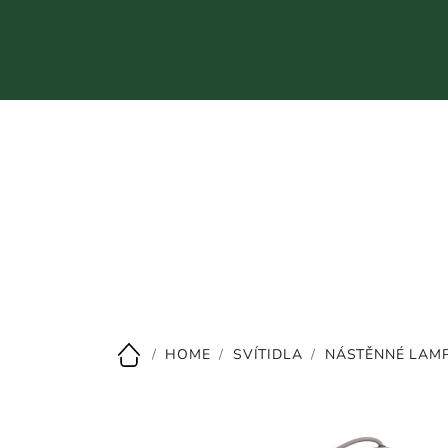
Přejít
na
obsah
CZK
/
HOME
/
SVÍTIDLA
/
NÁSTĚNNÉ LAM
Domů