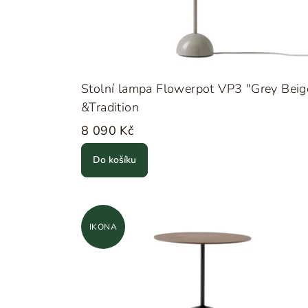
Stolní lampa Flowerpot VP3 "Grey Beig
&Tradition
8 090 Kč
Do košíku
IKONA