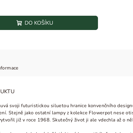
DO KOŠÍKU
nformace
DUKTU
á svoji futuristickou siluetou hranice konvenčního design
ení. Stejně jako ostatní lampy z kolekce Flowerpot nese oti
tvořil již v roce 1968. Skutečný život ji ale vdechla až o ně