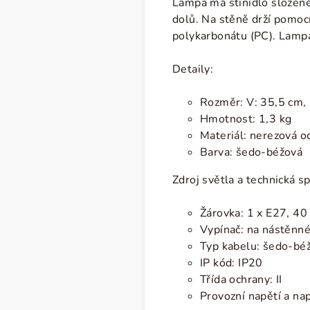
Lampa má stínidlo složené
dolů. Na stěně drží pomocí
polykarbonátu (PC). Lamp
Detaily:
Rozměr:
V: 35,5 cm,
Hmotnost: 1,3 kg
Materiál: nerezová o
Barva: šedo-béžová
Zdroj světla a technická sp
Žárovka: 1 x E27, 4
Vypínač: na nástěnn
Typ kabelu: šedo-béž
IP kód: IP20
Třída ochrany: II
Provozní napětí a na