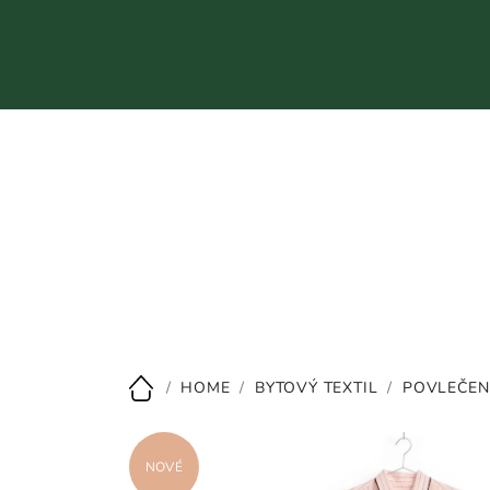
Přejít
na
obsah
CZK
/
HOME
/
BYTOVÝ TEXTIL
/
POVLEČEN
Domů
NOVÉ