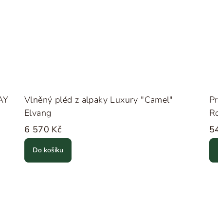
AY
Vlněný pléd z alpaky Luxury "Camel"
Pr
Elvang
R
6 570 Kč
5
Do košíku