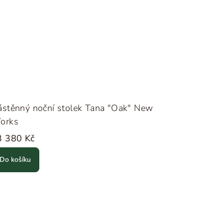
ástěnný noční stolek Tana "Oak" New
orks
3 380 Kč
Do košíku