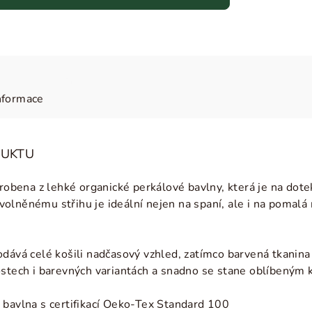
nformace
DUKTU
yrobena z lehké organické perkálové bavlny, která je na dote
olněnému střihu je ideální nejen na spaní, ale i na pomalá
dává celé košili nadčasový vzhled, zatímco barvená tkanina 
kostech i barevných variantách a snadno se stane oblíbený
 bavlna s certifikací Oeko-Tex Standard 100