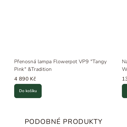
Přenosná lampa Flowerpot VP9 "Tangy
N
Pink" &Tradition
W
4 890 Kč
1
Do košíku
PODOBNÉ PRODUKTY