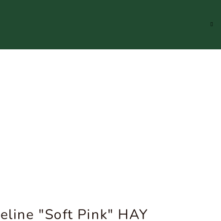
Hledat
Přihlášení
Náku
koší
neline "Soft Pink" HAY