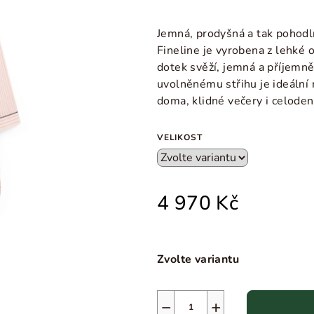
Jemná, prodyšná a tak pohodln
Fineline je vyrobena z lehké 
dotek svěží, jemná a příjemn
uvolněnému střihu je ideální 
doma,
klidné večery i celode
VELIKOST
4 970 Kč
Zvolte variantu
−
+