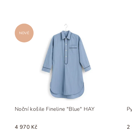
NOVÉ
Noční košile Fineline "Blue" HAY
Py
4 970 Kč
2