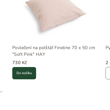
Povlečení na polštář Fineline 70 x 50 cm
Py
"Soft Pink" HAY
730 Kč
2
Do košíku