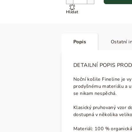
Hlídat
Popis
Ostatní i
DETAILNÍ POPIS PRO
Noční košile Fineline je v
prodyšnému materiálu a uv
se nikam nespěchá.
Klasický pruhovaný vzor do
dostupná v několika veli
Materiál: 100 % organická