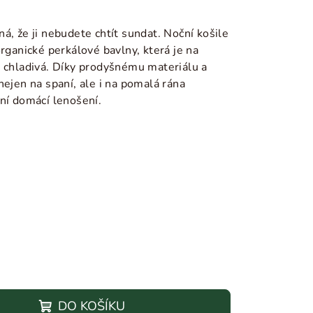
á, že ji nebudete chtít sundat.
Noční košile
organické perkálové bavlny, která je na
ě chladivá. Díky prodyšnému materiálu a
nejen na spaní, ale i na pomalá rána
nní domácí lenošení.
DO KOŠÍKU