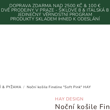
DOPRAVA ZDARMA NAD 2500 KČ & 100 €
DVĚ PRODEJNY V PRAZE - ŠIKLOVÉ 8 & ITALSKÁ 8
JEDINEČNÝ VĚRNOSTNÍ PROGRAM
PRODUKTY SKLADEM IHNED K ODESLÁNÍ
Í & PYŽAMA
/
Noční košile Fineline "Soft Pink" HAY
HAY DESIGN
Noční košile Fi