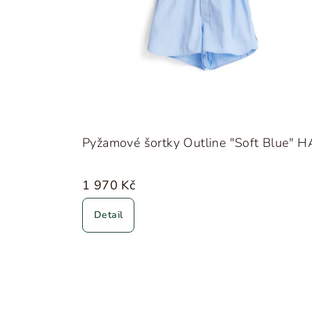
Pyžamové šortky Outline "Soft Blue" H
1 970 Kč
Detail