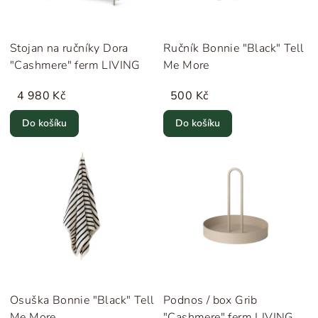
Stojan na ručníky Dora
Ručník Bonnie "Black" Tell
"Cashmere" ferm LIVING
Me More
4 980 Kč
500 Kč
Do košíku
Do košíku
Osuška Bonnie "Black" Tell
Podnos / box Grib
Me More
"Cashmere" ferm LIVING