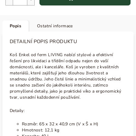
Popis
Ostatní informace
DETAILNÍ POPIS PRODUKTU
Koš Enkel od ferm LIVING nabízí stylové a efektivní
řešení pro likvidaci a třídění odpadu nejen do vaší
domácnosti, ale i kanceláře. Koš je v
yroben z kvalitních
materiálů, které zajišťují jeho dlouhou životnost a
snadnou údržbu. Jeho čisté linie a minimalistický vzhled
se snadno začlení do jakéhokoli interiéru, zatímco
promyšlené detaily, jako je praktické víko a ergonomický
tvar, usnadní každodenní používání.
Detaily:
Rozměr: 65 x 32 x 40,9 cm (V x Š x H)
Hmotnost: 12,1 kg