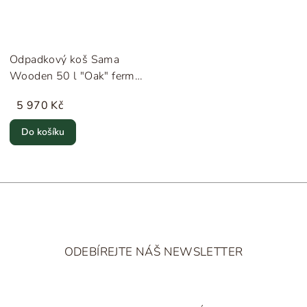
Odpadkový koš Sama
Wooden 50 l "Oak" ferm
LIVING
5 970 Kč
Do košíku
Z
á
ODEBÍREJTE NÁŠ NEWSLETTER
p
a
t