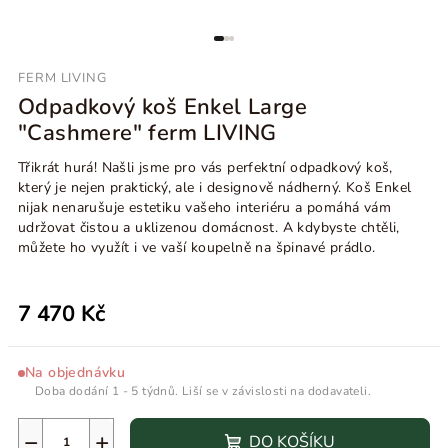
FERM LIVING
Odpadkový koš Enkel Large
"Cashmere" ferm LIVING
Třikrát hurá! Našli jsme pro vás perfektní odpadkový koš,
který je nejen praktický, ale i designově nádherný. Koš Enkel
nijak nenarušuje estetiku vašeho interiéru a pomáhá vám
udržovat čistou a uklizenou domácnost. A kdybyste chtěli,
můžete ho využít i ve vaší koupelně na špinavé prádlo.
7 470 Kč
Na objednávku
Doba dodání 1 - 5 týdnů. Liší se v závislosti na dodavateli.
−
+
DO KOŠÍKU