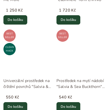
1 250 Kč
1 720 Kč
Do košíku
Do košíku
BEST
BEST
SELLER
SELLER
CLEAN
HACK
Univerzální prostředek na
Prostředek na mytí nádobí
čištění povrchů "Salvia &
"Salvia & Sea Buckthorn"
Sea Buckthorn" Humdakin
Humdakin
550 Kč
540 Kč
Do košíku
Do košíku