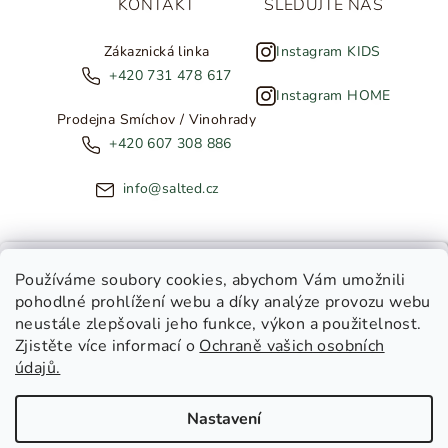
KONTAKT
SLEDUJTE NÁS
Zákaznická linka
Instagram KIDS
+420 731 478 617
Instagram HOME
Prodejna Smíchov / Vinohrady
+420 607 308 886
info@salted.cz
NOVINKY ZE SALTED
Používáme soubory cookies
, abychom Vám umožnili
pohodlné prohlížení webu a díky analýze provozu webu
Copyright 2026
SALTED
. Všechna práva vyhrazena.
Upravit
neustále zlepšovali jeho funkce, výkon a použitelnost.
nastavení cookies
Zjistěte více informací o
Ochraně vašich osobních
Toužíte dostávat novinky z
údajů.
Salted Kids
Vytvořil Shoptet
|
Tomáš Gánoci
Salted Home
Nastavení
Salted Kids & Home