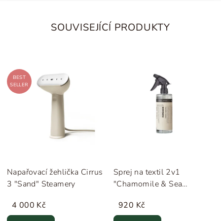
SOUVISEJÍCÍ PRODUKTY
BEST
SELLER
Napařovací žehlička Cirrus
Sprej na textil 2v1
3 "Sand" Steamery
"Chamomile & Sea
Buckthorn" 500 ml
4 000 Kč
920 Kč
Humdakin