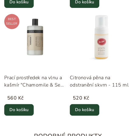
Do košíku
Do košíku
BEST
SELLER
Prací prostředek na vlnu a
Citronová pěna na
kašmír "Chamomile & Sea
odstranění skvrn - 115 ml
Buckthorn" Humdakin
560 Kč
520 Kč
Do košíku
Do košíku