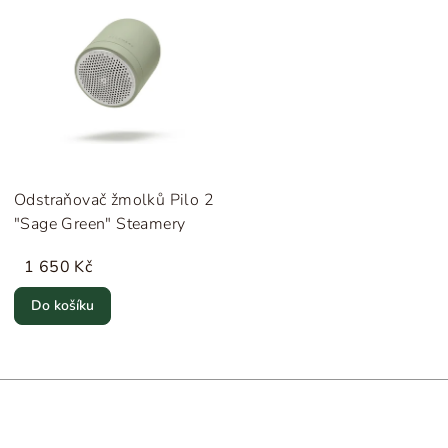
Odstraňovač žmolků Pilo 2
"Sage Green" Steamery
1 650 Kč
Do košíku
Z