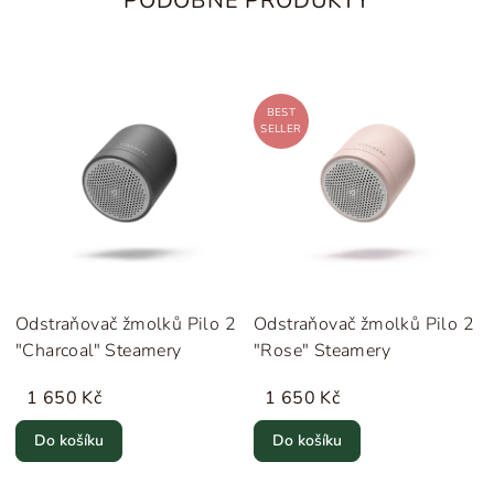
PODOBNÉ PRODUKTY
BEST
SELLER
Odstraňovač žmolků Pilo 2
Odstraňovač žmolků Pilo 2
"Charcoal" Steamery
"Rose" Steamery
1 650 Kč
1 650 Kč
Do košíku
Do košíku