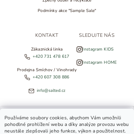
Zpětný odběr a recyklace
Podmínky akce "Sample Sale"
KONTAKT
SLEDUJTE NÁS
Zákaznická linka
Instagram KIDS
+420 731 478 617
Instagram HOME
Prodejna Smíchov / Vinohrady
+420 607 308 886
info@salted.cz
NOVINKY ZE SALTED
Používáme soubory cookies
, abychom Vám umožnili
pohodlné prohlížení webu a díky analýze provozu webu
Copyright 2026
SALTED
. Všechna práva vyhrazena.
Upravit
neustále zlepšovali jeho funkce, výkon a použitelnost.