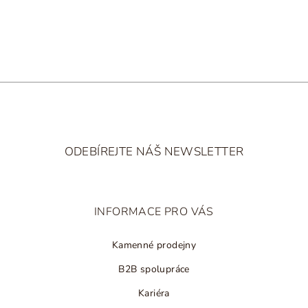
ihned k odeslání
nad 2 500 Kč
y
v
ý
p
i
s
u
Z
á
ODEBÍREJTE NÁŠ NEWSLETTER
p
a
t
INFORMACE PRO VÁS
í
Kamenné prodejny
B2B spolupráce
Kariéra