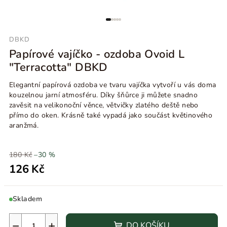
DBKD
Papírové vajíčko - ozdoba Ovoid L
"Terracotta" DBKD
Elegantní papírová ozdoba ve tvaru vajíčka vytvoří u vás doma
kouzelnou jarní atmosféru. Díky šňůrce ji můžete snadno
zavěsit na velikonoční věnce, větvičky zlatého deště nebo
přímo do oken. Krásně také vypadá jako součást květinového
aranžmá.
180 Kč
–30 %
126 Kč
Skladem
−
+
DO KOŠÍKU