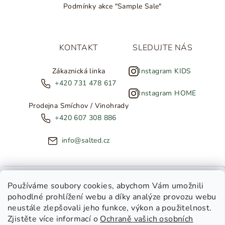
Podmínky akce "Sample Sale"
KONTAKT
SLEDUJTE NÁS
Zákaznická linka
Instagram KIDS
+420 731 478 617
Instagram HOME
Prodejna Smíchov / Vinohrady
+420 607 308 886
info@salted.cz
NOVINKY ZE SALTED
Používáme soubory cookies
, abychom Vám umožnili
pohodlné prohlížení webu a díky analýze provozu webu
Copyright 2026
SALTED
. Všechna práva vyhrazena.
Upravit
neustále zlepšovali jeho funkce, výkon a použitelnost.
nastavení cookies
Zjistěte více informací o
Ochraně vašich osobních
Toužíte dostávat novinky z