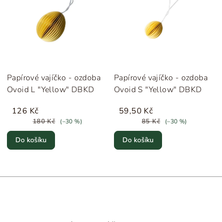
Papírové vajíčko - ozdoba
Papírové vajíčko - ozdoba
Ovoid L "Yellow" DBKD
Ovoid S "Yellow" DBKD
126 Kč
59,50 Kč
180 Kč
85 Kč
(–30 %)
(–30 %)
Do košíku
Do košíku
Z
á