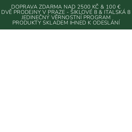
DOPRAVA ZDARMA NAD 2500 KČ & 100 €
DVĚ PRODEJNY V PRAZE - ŠIKLOVÉ 8 & ITALSKÁ 8
JEDINEČNÝ VĚRNOSTNÍ PROGRAM
PRODUKTY SKLADEM IHNED K ODESLÁNÍ
OŽNÉ BOXY & ORGANIZÉRY
/
PLASTOVÉ BOXY
PLASTOVÉ BOXY