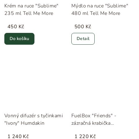
Krém na ruce "Sublime"
Mýdlo na ruce "Sublime"
235 ml Tell Me More
480 ml Tell Me More
450 Kč
500 Kč
Do košíku
Detail
Vonný difuzér s tyčinkami
FuelBox "Friends" -
"Ivory" Humdakin
zázračná krabička
konverzací
1 240 Kč
1 220 Kč