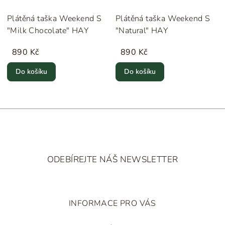
Plátěná taška Weekend S
Plátěná taška Weekend S
"Milk Chocolate" HAY
"Natural" HAY
890 Kč
890 Kč
Do košíku
Do košíku
Z
á
ODEBÍREJTE NÁŠ NEWSLETTER
p
a
t
INFORMACE PRO VÁS
í