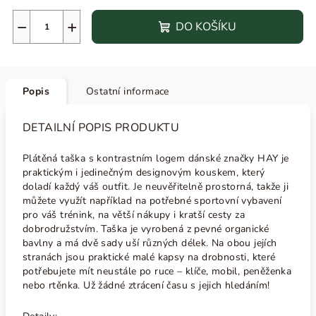
−
+
DO KOŠÍKU
Popis
Ostatní informace
DETAILNÍ POPIS PRODUKTU
Plátěná taška s kontrastním logem dánské značky HAY je
praktickým i jedinečným designovým kouskem, který
doladí každý váš outfit. Je neuvěřitelně prostorná, takže ji
můžete využít například na potřebné sportovní vybavení
pro váš trénink, na větší nákupy i kratší cesty za
dobrodružstvím. Taška je vyrobená z pevné organické
bavlny a má dvě sady uší různých délek. Na obou jejích
stranách jsou praktické malé kapsy na drobnosti, které
potřebujete mít neustále po ruce – klíče, mobil, peněženka
nebo rtěnka. Už žádné ztrácení času s jejich hledáním!