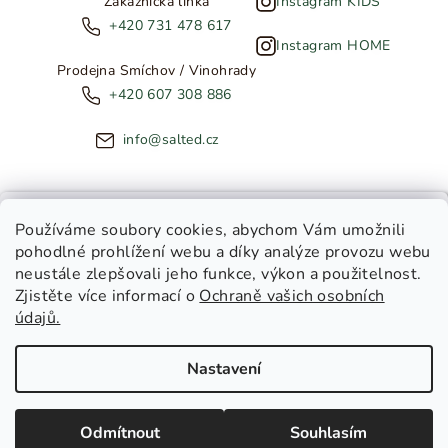
Zákaznická linka
Instagram KIDS
+420 731 478 617
Instagram HOME
Prodejna Smíchov / Vinohrady
+420 607 308 886
info@salted.cz
NOVINKY ZE SALTED
Používáme soubory cookies
, abychom Vám umožnili
pohodlné prohlížení webu a díky analýze provozu webu
Copyright 2026
SALTED
. Všechna práva vyhrazena.
Upravit
neustále zlepšovali jeho funkce, výkon a použitelnost.
nastavení cookies
Zjistěte více informací o
Ochraně vašich osobních
Toužíte dostávat novinky z
údajů.
Salted Kids
Vytvořil Shoptet
|
Tomáš Gánoci
Salted Home
Nastavení
Salted Kids & Home
Chci být v obraze!
Odmítnout
Souhlasím