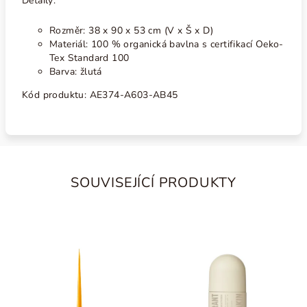
Detaily:
Rozměr: 38 x 90 x 53 cm (V x Š x D)
Materiál: 100 % organická bavlna s certifikací Oeko-
Tex Standard 100
Barva: žlutá
Kód produktu:
AE374-A603-AB45
SOUVISEJÍCÍ PRODUKTY