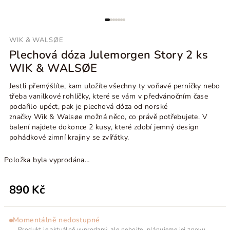
WIK & WALSØE
Plechová dóza Julemorgen Story 2 ks
WIK & WALSØE
Jestli přemýšlíte, kam uložíte všechny ty voňavé perníčky nebo
třeba vanilkové rohlíčky, které se vám v předvánočním čase
podařilo upéct, pak je plechová dóza od norské
značky
Wik & Walsøe
možná něco, co právě potřebujete. V
balení najdete dokonce 2 kusy, které zdobí
jemný design
pohádkové zimní krajiny se zvířátky.
Položka byla vyprodána…
890 Kč
Momentálně nedostupné
Produkt je aktuálně vyprodaný, ale nebojte, plánujeme jej znovu