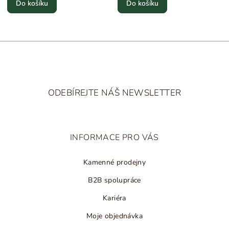
Do košíku
Do košíku
Z
á
ODEBÍREJTE NÁŠ NEWSLETTER
p
a
t
INFORMACE PRO VÁS
í
Kamenné prodejny
B2B spolupráce
Kariéra
Moje objednávka