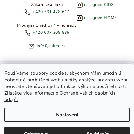
Zákaznická linka
Instagram KIDS
+420 731 478 617
Instagram HOME
Prodejna Smíchov / Vinohrady
+420 607 308 886
info@salted.cz
NOVINKY ZE SALTED
Používáme soubory cookies
, abychom Vám umožnili
pohodlné prohlížení webu a díky analýze provozu webu
Copyright 2026
SALTED
. Všechna práva vyhrazena.
Upravit
neustále zlepšovali jeho funkce, výkon a použitelnost.
nastavení cookies
Zjistěte více informací o
Ochraně vašich osobních
Toužíte dostávat novinky z
údajů.
Salted Kids
Vytvořil Shoptet
|
Tomáš Gánoci
Salted Home
Nastavení
Salted Kids & Home
Chci být v obraze!