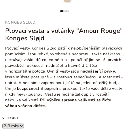
KONGES SLØJD
Plovací vesta s volánky "Amour Rouge"
Konges Sløjd
Plovací vesty Konges Sløjd patří k
nejoblíbenějším plaveckých
pomůckám. Jsou lehké, vyrobené z neoprenu, takže neškrábou,
nechávají vašim dětem volné ruce, pomáhají jim se při
prvních
plaveckých pokusech nadnášet a hlavně drží tělo
v
horizontální poloze. Uvnitř vesty jsou
nadnášející prvky
,
které můžete postupně
–
s
rostoucí sebedůvěrou a zdatností
–
ubírat. A nesmíme zapomenout ještě na
jeden důležitý bod, a
tím je
bezpečnostní popruh
s
přezkou, takže vaše děti z vesty
nikdy nevyklouznou. Vestu je možné zakoupit v rozpětí
několika velikostí.
Při výběru správné velikosti se řiďte
váhou vašeho dítěte.
VELIKOST