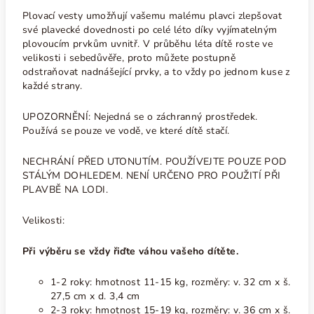
Plovací vesty umožňují vašemu malému plavci zlepšovat
své plavecké dovednosti po celé léto díky vyjímatelným
plovoucím prvkům uvnitř. V průběhu léta dítě roste ve
velikosti i sebedůvěře, proto můžete postupně
odstraňovat nadnášející prvky, a to vždy po jednom kuse z
každé strany.
UPOZORNĚNÍ: Nejedná se o záchranný prostředek.
Používá se pouze ve vodě, ve které dítě stačí.
NECHRÁNÍ PŘED UTONUTÍM. POUŽÍVEJTE POUZE POD
STÁLÝM DOHLEDEM. NENÍ URČENO PRO POUŽITÍ PŘI
PLAVBĚ NA LODI.
Velikosti:
Při výběru se vždy řiďte váhou vašeho dítěte.
1-2 roky: hmotnost 11-15 kg, rozměry: v. 32 cm x š.
27,5 cm x d. 3,4 cm
2-3 roky: hmotnost 15-19 kg, rozměry: v. 36 cm x š.