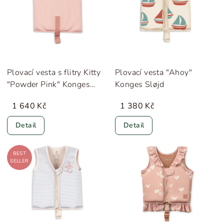
Plovací vesta s flitry Kitty
Plovací vesta "Ahoy"
"Powder Pink" Konges
Konges Sløjd
Sløjd
1 640 Kč
1 380 Kč
Detail
Detail
BEST
SELLER