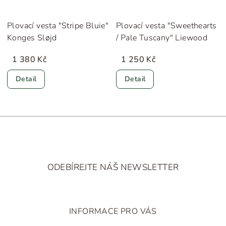
Plovací vesta "Stripe Bluie"
Plovací vesta "Sweethearts
Konges Sløjd
/ Pale Tuscany" Liewood
1 380 Kč
1 250 Kč
Detail
Detail
Z
á
ODEBÍREJTE NÁŠ NEWSLETTER
p
a
t
INFORMACE PRO VÁS
í