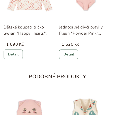
Dětské koupací tričko
Jednodílné dívčí plavky
Swian "Happy Hearts"
Fleuri "Powder Pink"
MarMar
Konges Sløjd
1 090 Kč
1 520 Kč
Detail
Detail
PODOBNÉ PRODUKTY