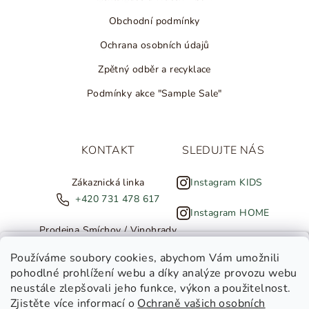
Obchodní podmínky
Ochrana osobních údajů
Zpětný odběr a recyklace
Podmínky akce "Sample Sale"
KONTAKT
SLEDUJTE NÁS
Zákaznická linka
Instagram KIDS
+420 731 478 617
Instagram HOME
Prodejna Smíchov / Vinohrady
+420 607 308 886
NOVINKY ZE SALTED
Používáme soubory cookies
, abychom Vám umožnili
pohodlné prohlížení webu a díky analýze provozu webu
info@salted.cz
neustále zlepšovali jeho funkce, výkon a použitelnost.
Zjistěte více informací o
Ochraně vašich osobních
Toužíte dostávat novinky z