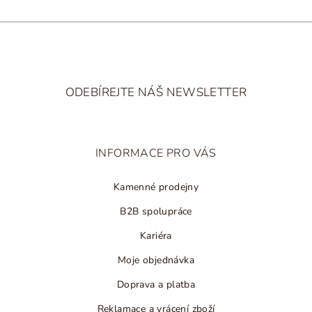
v
ý
p
i
Z
s
á
u
ODEBÍREJTE NÁŠ NEWSLETTER
p
a
t
INFORMACE PRO VÁS
í
Kamenné prodejny
B2B spolupráce
Kariéra
Moje objednávka
Doprava a platba
Reklamace a vrácení zboží