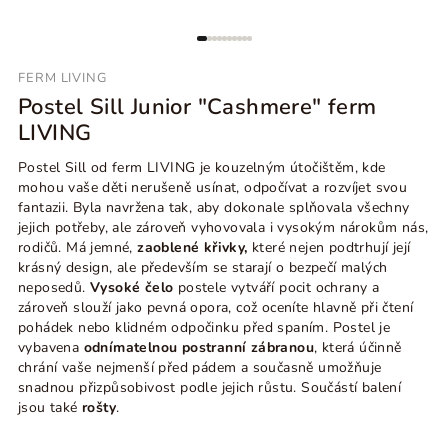
FERM LIVING
Postel Sill Junior "Cashmere" ferm
LIVING
Postel Sill od ferm LIVING je kouzelným útočištěm, kde
mohou vaše děti nerušeně usínat, odpočívat a rozvíjet svou
fantazii. Byla navržena tak, aby dokonale splňovala všechny
jejich potřeby, ale zároveň vyhovovala i vysokým nárokům nás,
rodičů. Má jemné,
zaoblené křivky,
které nejen podtrhují její
krásný design, ale především se starají o bezpečí malých
neposedů.
Vysoké čelo
postele vytváří pocit ochrany a
zároveň slouží jako pevná opora, což oceníte hlavně při čtení
pohádek nebo klidném odpočinku před spaním. Postel je
vybavena
odnímatelnou postranní zábranou
, která účinně
chrání vaše nejmenší před pádem a současně umožňuje
snadnou přizpůsobivost podle jejich růstu. Součástí balení
jsou také
rošty
.