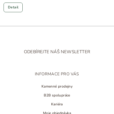
Detail
Z
á
ODEBÍREJTE NÁŠ NEWSLETTER
p
a
t
INFORMACE PRO VÁS
í
Kamenné prodejny
B2B spolupráce
Kariéra
Moje objednávka