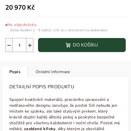
20 970 Kč
Na objednávku
Doba dodání 1 - 5 týdnů. Liší se v závislosti na dodavateli.
−
+
DO KOŠÍKU
Popis
Ostatní informace
DETAILNÍ POPIS PRODUKTU
Spojení kvalitních materiálů, precizního zpracování a
nadčasového designu zaručuje, že postel
Sill
nebude jen
místem ke spánku, ale také stylovým prvkem, který
krásně doplní každý dětský pokoj a poskytne bezpečné
útočiště pro všechny každodenní i noční chvíle. Postel má
měkké,
zaoblené křivky
, díky kterým je obzvláště