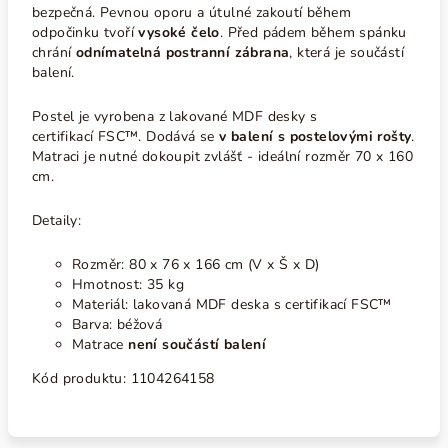
bezpečná. Pevnou oporu a útulné zakoutí během
odpočinku tvoří
vysoké čelo
. Před pádem během spánku
chrání
odnímatelná postranní zábrana
, která je součástí
balení.
Postel je vyrobena z lakované MDF desky s
certifikací
FSC™. Dodává se
v balení s postelovými rošty
.
Matraci je nutné dokoupit zvlášť - ideální rozměr 70 x 160
cm.
Detaily:
Rozměr: 80 x 76 x 166 cm (V x Š x D)
Hmotnost: 35 kg
Materiál: lakovaná MDF deska s certifikací FSC™
Barva: béžová
Matrace
není součástí balení
Kód produktu:
1104264158