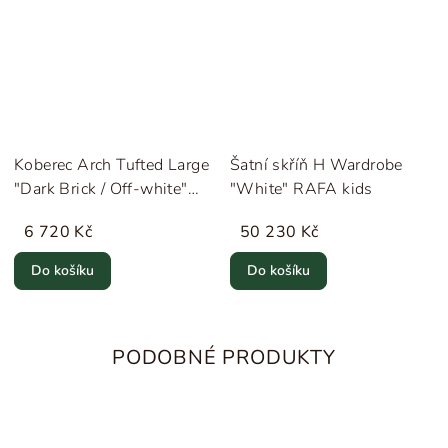
Koberec Arch Tufted Large
Šatní skříň H Wardrobe
"Dark Brick / Off-white"
"White" RAFA kids
ferm LIVING
6 720 Kč
50 230 Kč
Do košíku
Do košíku
PODOBNÉ PRODUKTY