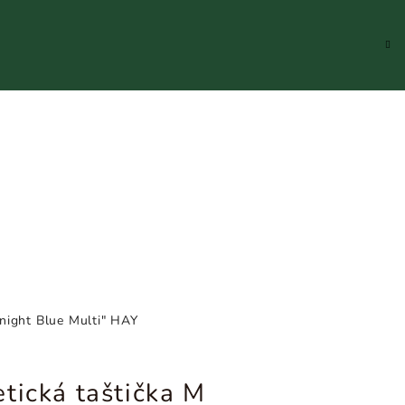
Hledat
Přihlášení
Náku
koší
dnight Blue Multi" HAY
tická taštička M