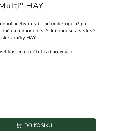
 Multi" HAY
odenní nezbytnosti
–
od make-upu až po
edně na jednom místě. Jednoduše a stylově
nské značky HAY.
velikostech a několika barevných
DO KOŠÍKU