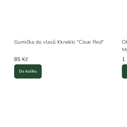
Gumička do vlasů Kknekki "Clear Red"
Ob
M
85 Kč
1
Do košíku