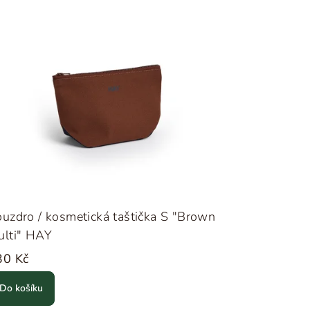
uzdro / kosmetická taštička S "Brown
ulti" HAY
30 Kč
Do košíku