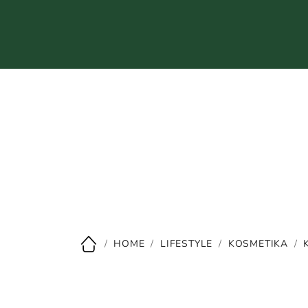
Přejít
na
obsah
CZK
/
HOME
/
LIFESTYLE
/
KOSMETIKA
/
Domů