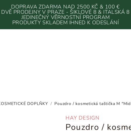
DOPRAVA ZDARMA NAD 2500 KČ & 100 €
DVĚ PRODEJNY V PRAZE - ŠIKLOVÉ 8 & ITALSKÁ 8
JEDINEČNÝ VĚRNOSTNÍ PROGRAM
PRODUKTY SKLADEM IHNED K ODESLÁNÍ
KOSMETICKÉ DOPLŇKY
/
Pouzdro / kosmetická taštička M "Mi
HAY DESIGN
Pouzdro / kosme