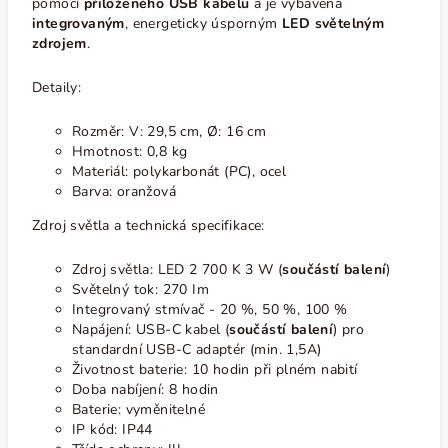
pomocí
přiloženého USB kabelu
a je vybavena
integrovaným
,
energeticky úsporným
LED
světelným
zdrojem
.
Detaily:
Rozměr:
V: 29,5 cm, Ø: 16 cm
Hmotnost: 0,8 kg
Materiál: polykarbonát (PC), ocel
Barva: oranžová
Zdroj světla a technická specifikace:
Zdroj světla:
LED 2 700 K 3
W (
součástí balení
)
Světelný tok: 270 Im
Integrovaný stmívač - 20 %, 50 %, 100 %
Napájení: USB-C kabel (
součástí balení
) pro
standardní USB-C adaptér (min. 1,5A)
Životnost baterie: 10 hodin při plném nabití
Doba nabíjení: 8 hodin
Baterie: vyměnitelné
IP kód: IP44