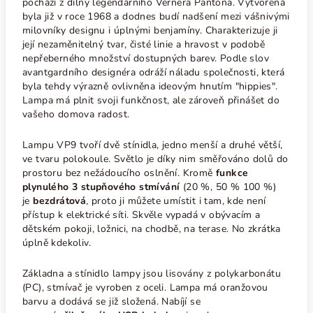
pochází z dílny legendárního Vernera Pantona. Vytvořená
byla již v roce 1968 a dodnes budí nadšení mezi vášnivými
milovníky designu i úplnými benjamíny. Charakterizuje ji
její nezaměnitelný tvar, čisté linie a hravost v podobě
nepřeberného množství dostupných barev. Podle slov
avantgardního designéra odráží náladu společnosti, která
byla tehdy výrazně ovlivněna ideovým hnutím "hippies".
Lampa má plnit svoji funkčnost, ale zároveň přinášet do
vašeho domova radost.
Lampu VP9 tvoří dvě stínidla, jedno menší a druhé větší,
ve tvaru polokoule. Světlo je díky nim směřováno dolů do
prostoru bez nežádoucího oslnění. Kromě
funkce
plynulého 3 stupňového stmívání
(20 %, 50 % 100 %)
je
bezdrátová
, proto ji můžete umístit i tam, kde není
přístup k elektrické síti. Skvěle vypadá v obývacím a
dětském pokoji, ložnici, na chodbě, na terase. No zkrátka
úplně kdekoliv.
Základna a stínidlo lampy jsou lisovány z polykarbonátu
(PC), stmívač je vyroben z oceli. Lampa má oranžovou
barvu a dodává se již složená. Nabíjí se