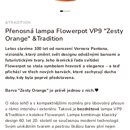
&TRADITION
Přenosná lampa Flowerpot VP9 "Zesty
Orange" &Tradition
Letos slavíme 100 let od narození Vernera Pantona,
vizionáře, který změnil svět designu odvážnými barvami a
futuristickými tvary. Jeho ikonická řada svítidel
Flowerpot se stala symbolem hravosti a elegance – a teď
přichází ve třech nových barvách, které zachycují ducha
doby, kdy byla poprvé představena.
Barva "Zesty Orange" je právě jednou z nich.
🧡
O něco lehčí a s kompaktnějšími rozměry pro libovolný přesun
v rámci interiéru i exteriéru. Taková je
bezdrátová
lampa VP9
&Tradition z kolekce Flowerpot. Lampa kombinuje klasický
design 60. let 20. století se současnou moderní technologií.
Svým unikátním tvarem a pestrou škálou barev plní nejen