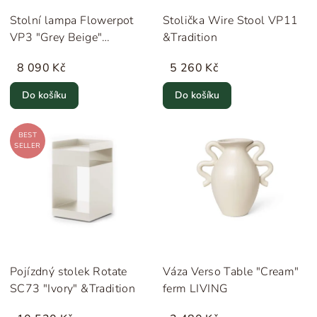
Stolní lampa Flowerpot
Stolička Wire Stool VP11
VP3 "Grey Beige"
&Tradition
&Tradition
8 090 Kč
5 260 Kč
Do košíku
Do košíku
BEST
SELLER
Pojízdný stolek Rotate
Váza Verso Table "Cream"
SC73 "Ivory" &Tradition
ferm LIVING