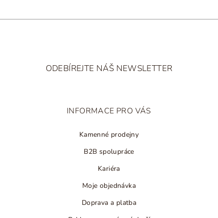
Z
á
ODEBÍREJTE NÁŠ NEWSLETTER
p
a
t
INFORMACE PRO VÁS
í
Kamenné prodejny
B2B spolupráce
Kariéra
Moje objednávka
Doprava a platba