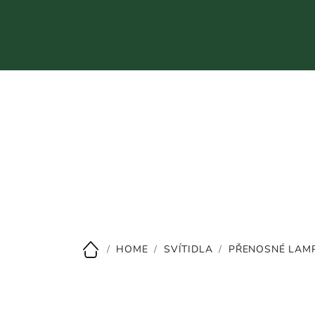
Přejít
na
obsah
CZK
/
HOME
/
SVÍTIDLA
/
PŘENOSNÉ LAM
Domů