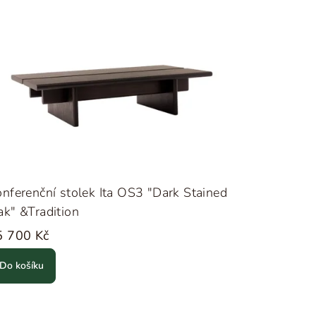
nferenční stolek Ita OS3 "Dark Stained
k" &Tradition
5 700 Kč
Do košíku