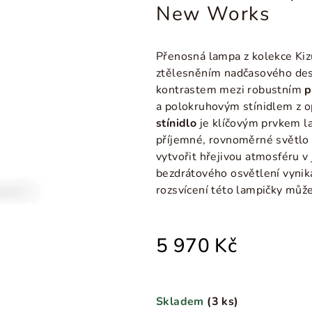
New Works
Přenosná lampa z kolekce
Kiz
ztělesněním nadčasového desi
kontrastem mezi robustním
p
a polokruhovým stínidlem z o
stínidlo
je klíčovým prvkem l
příjemné, rovnoměrné světlo 
vytvořit hřejivou atmosféru v
bezdrátového osvětlení vyniká 
rozsvícení této lampičky může
5 970 Kč
Skladem
(
3 ks
)