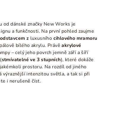
u
od dánské značky
New Works
je
gnu a funkčnosti. Na první pohled zaujme
odstavcem
z
luxusního
cihlového mramoru
pálově bílého akrylu. Právě
akrylové
ampy – c
elý jeho povrch jemně září a šíří
(
stmívatelné ve 3 stupních
), které dokáže
 jakémkoli prostoru. Na rozdíl od jiného
výraznější intenzitou světla, a tak si při
te i nerušeně číst.