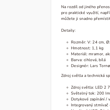
Na rozdíl od jiného přeno
pro praktické využití, nap
můžete ji snadno přemístit
Detaily:
Rozměr: V: 24 cm,
Ø
Hmotnost: 1,1 kg
Materiál: mramor, ak
Barva: cihlová, bílá
Designér:
Lars Torn
Zdroj světla a technická sp
Zdroj světla:
LED 2 7
Světelný tok: 200 Im
Dotykové zapínání / v
Integrovaný stmívač 