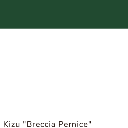
Hledat
Přihlášení
Náku
koší
Kizu "Breccia Pernice"