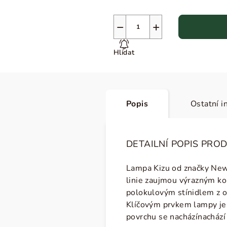
−
+
Hlídat
Popis
Ostatní i
DETAILNÍ POPIS PRO
Lampa Kizu od značky New 
linie zaujmou výrazným k
polokulovým stínidlem z op
Klíčovým prvkem lampy j
povrchu se nachází
nachází