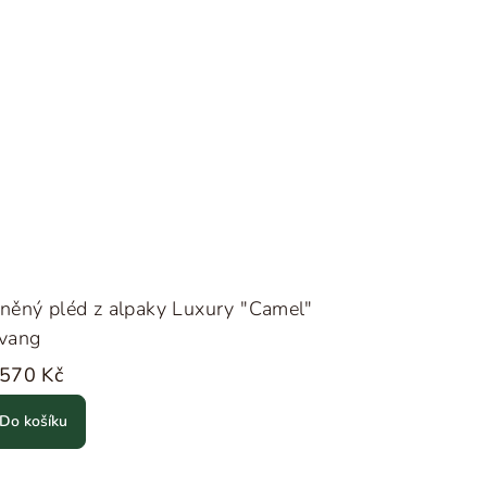
něný pléd z alpaky Luxury "Camel"
lvang
 570 Kč
Do košíku