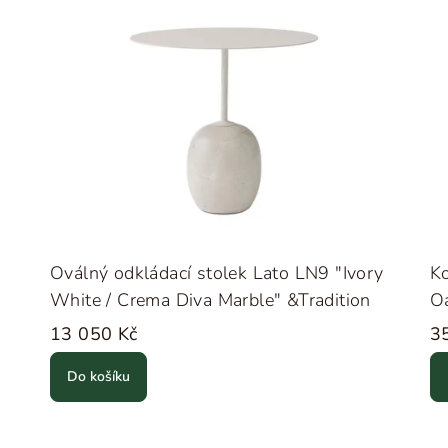
Oválný odkládací stolek Lato LN9 "Ivory
Ko
White / Crema Diva Marble" &Tradition
Oa
13 050 Kč
3
Do košíku