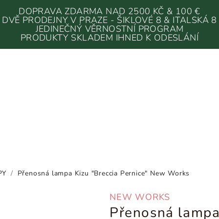
DOPRAVA ZDARMA NAD 2500 KČ & 100 €
DVĚ PRODEJNY V PRAZE - ŠIKLOVÉ 8 & ITALSKÁ 8
JEDINEČNÝ VĚRNOSTNÍ PROGRAM
PRODUKTY SKLADEM IHNED K ODESLÁNÍ
PY
/
Přenosná lampa Kizu "Breccia Pernice" New Works
NEW WORKS
Přenosná lampa 