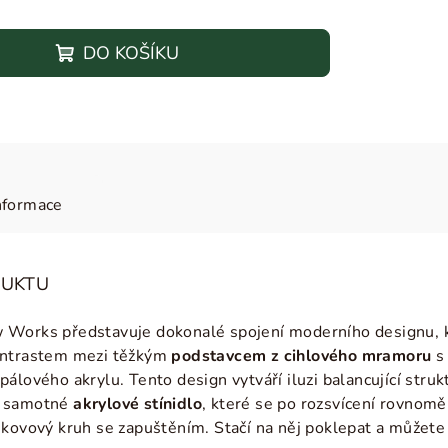
DO KOŠÍKU
nformace
DUKTU
Works představuje dokonalé spojení moderního designu, kva
ontrastem mezi těžkým
podstavcem z cihlového mramoru
s 
álového akrylu. Tento design vytváří iluzi balancující struk
e samotné
akrylové stínidlo
, které se po rozsvícení rovnoměr
 kovový kruh se zapuštěním. Stačí na něj poklepat a můžete