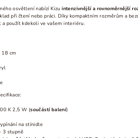
sného osvětlení nabízí Kizu
intenzivnější a rovnoměrnější ro
říklad při čtení nebo práci. Díky kompaktním rozměrům a bez
 a použít kdekoli ve vašem interiéru.
: 18 cm
ryl
øe
ecifikace:
00 K 2
,5 W (
součástí balení
)
ypínání na stínidle
- 3 stupně