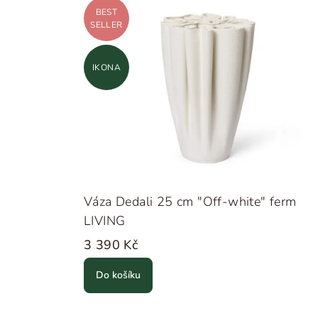
BEST
SELLER
IKONA
Váza Dedali 25 cm "Off-white" ferm
LIVING
3 390 Kč
Do košíku