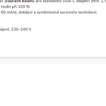
el (
součástí balení
) pro standardní USB-C adaptér (min. 1
0 hodin při 100 %
3100 mAh)
, dobíjecí a vyměnitelná servisním technikem
pájení: 220-240 V