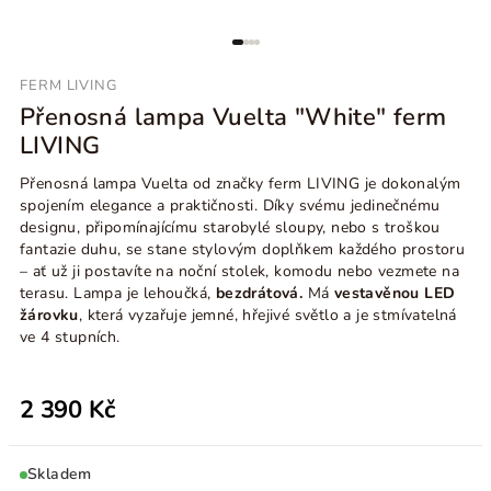
FERM LIVING
Přenosná lampa Vuelta "White" ferm
LIVING
Přenosná lampa Vuelta od značky
ferm LIVING je dokonalým
spojením elegance a praktičnosti. Díky svému jedinečnému
designu, připomínajícímu starobylé sloupy, nebo s troškou
fantazie duhu, se stane stylovým doplňkem každého prostoru
– ať už ji postavíte na noční stolek, komodu nebo vezmete na
terasu. Lampa je lehoučká,
bezdrátová.
Má
vestavěnou LED
žárovku
, která vyzařuje jemné, hřejivé světlo a je stmívatelná
ve 4 stupních.
2 390 Kč
Skladem