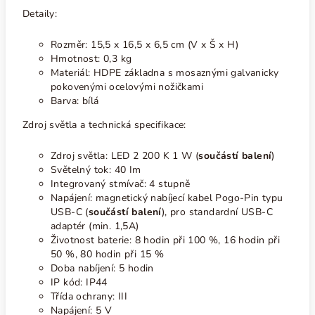
Detaily:
Rozměr: 15,5 x 16,5 x 6,5 cm (V x Š x H)
Hmotnost: 0,3 kg
Materiál: HDPE základna s mosaznými galvanicky
pokovenými ocelovými nožičkami
Barva: bílá
Zdroj světla a technická specifikace:
Zdroj světla:
LED 2 200 K 1
W (
součástí balení
)
Světelný tok: 40 Im
Integrovaný stmívač: 4 stupně
Napájení: magnetický nabíjecí kabel Pogo-Pin typu
USB-C (
součástí balení
), pro standardní USB-C
adaptér (min. 1,5A)
Životnost baterie: 8 hodin při 100 %, 16 hodin při
50 %, 80 hodin při 15 %
Doba nabíjení: 5 hodin
IP kód: IP44
Třída ochrany: III
Napájení: 5 V