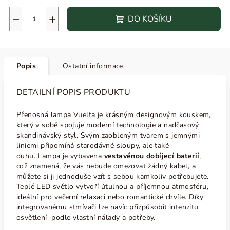
−
+
DO KOŠÍKU
Popis
Ostatní informace
DETAILNÍ POPIS PRODUKTU
Přenosná lampa Vuelta je krásným designovým kouskem,
který v sobě spojuje moderní technologie a nadčasový
skandinávský styl. Svým zaobleným tvarem s jemnými
liniemi připomíná starodávné sloupy, ale také
duhu.
Lampa je vybavena
vestavěnou dobíjecí baterií
,
což znamená, že vás nebude omezovat žádný kabel, a
můžete si ji jednoduše vzít s sebou kamkoliv potřebujete.
Teplé LED světlo vytvoří útulnou a příjemnou atmosféru,
ideální pro večerní relaxaci nebo romantické chvíle. Díky
integrovanému stmívači lze navíc přizpůsobit intenzitu
osvětlení podle vlastní nálady a potřeby.