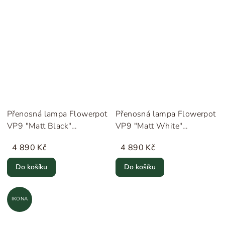
Přenosná lampa Flowerpot
Přenosná lampa Flowerpot
VP9 "Matt Black"
VP9 "Matt White"
&Tradition
&Tradition
4 890 Kč
4 890 Kč
Do košíku
Do košíku
IKONA