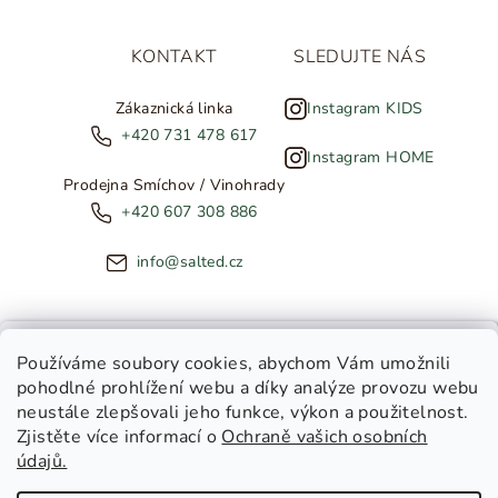
KONTAKT
SLEDUJTE NÁS
Zákaznická linka
Instagram KIDS
+420 731 478 617
Instagram HOME
Prodejna Smíchov / Vinohrady
+420 607 308 886
info@salted.cz
NOVINKY ZE SALTED
Používáme soubory cookies
, abychom Vám umožnili
pohodlné prohlížení webu a díky analýze provozu webu
Copyright 2026
SALTED
. Všechna práva vyhrazena.
Upravit
neustále zlepšovali jeho funkce, výkon a použitelnost.
nastavení cookies
Zjistěte více informací o
Ochraně vašich osobních
Toužíte dostávat novinky z
údajů.
Salted Kids
Vytvořil Shoptet
|
Tomáš Gánoci