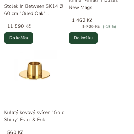
Kniha "Amalfi Houses"
Stolek In Between SK14 Ø
New Mags
60 cm "Oiled Oak"
1 462 Kč
&Tradition
11 590 Kč
1 720 Kč
(–15 %)
Do košíku
Do košíku
Kulatý kovový svícen "Gold
Shiny" Ester & Erik
560 Kč