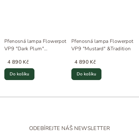
Přenosná lampa Flowerpot
Přenosná lampa Flowerpot
VP9 "Dark Plum"
VP9 "Mustard" &Tradition
&Tradition
4 890 Kč
4 890 Kč
Do košíku
Do košíku
Z
á
ODEBÍREJTE NÁŠ NEWSLETTER
p