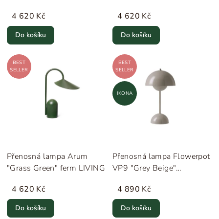
4 620 Kč
4 620 Kč
Do košíku
Do košíku
BEST
BEST
SELLER
SELLER
IKONA
Přenosná lampa Arum
Přenosná lampa Flowerpot
"Grass Green" ferm LIVING
VP9 "Grey Beige"
&Tradition
4 620 Kč
4 890 Kč
Do košíku
Do košíku