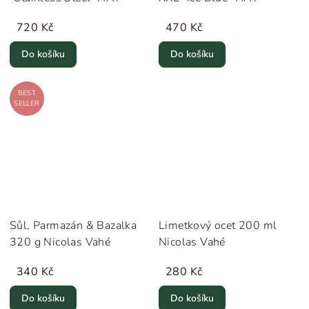
720 Kč
470 Kč
Do košíku
Do košíku
BEST
SELLER
Sůl, Parmazán & Bazalka
Limetkový ocet 200 ml
320 g Nicolas Vahé
Nicolas Vahé
340 Kč
280 Kč
Do košíku
Do košíku