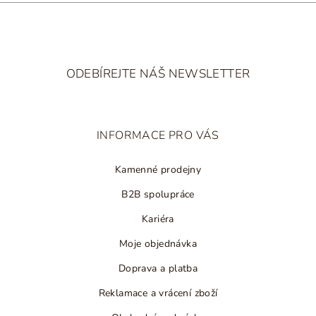
Z
á
ODEBÍREJTE NÁŠ NEWSLETTER
p
a
t
INFORMACE PRO VÁS
í
Kamenné prodejny
B2B spolupráce
Kariéra
Moje objednávka
Doprava a platba
Reklamace a vrácení zboží