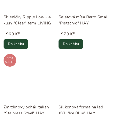
Skleničky Ripple Low - 4
Salátová mísa Barro Small
kusy "Clear" ferm LIVING
"Pistachio" HAY
960 Kč
970 Kč
Do košíku
Do košíku
BEST
SELLER
Zmrzlinový pohár Italian
Silikonová forma na led
"Stainless Steel" HAY
XXL "Ice Blue" HAY