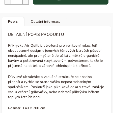
Popis
Ostatní informace
DETAILNÍ POPIS PRODUKTU
Přikrývka Air Quilt je stvořená pro venkovní relax. Její
oboustranný design v jemných tónových barvách působí
nenápadně, ale promyšleně. Je ušitá z měkké organické
bavlny a polstrovaná recyklovaným polyesterem, takže je
příjemná na dotek a zároveň ohleduplná k přírodě.
Díky své ultralehké a vzdušné struktuře se snadno
přenáší a rychle se stane vaším nepostradatelným
společníkem. Poslouží jako pikniková deka v trávě, zahřeje
vás u večerní grilovačky, nebo nahradí přikrývku během
teplých letních nocí.
Rozměr: 140 x 200 cm