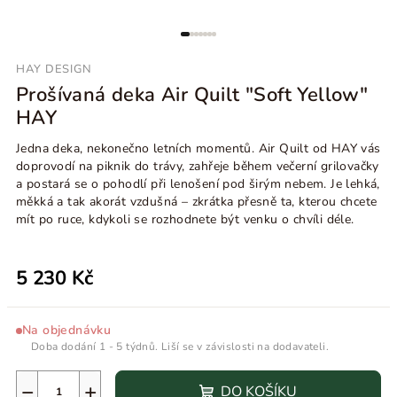
HAY DESIGN
Prošívaná deka Air Quilt "Soft Yellow"
HAY
Jedna deka, nekonečno letních momentů. Air Quilt od HAY vás
doprovodí na piknik do trávy, zahřeje během večerní grilovačky
a postará se o pohodlí při lenošení pod širým nebem. Je lehká,
měkká a tak akorát vzdušná – zkrátka přesně ta, kterou chcete
mít po ruce, kdykoli se rozhodnete být venku o chvíli déle.
5 230 Kč
Na objednávku
Doba dodání 1 - 5 týdnů. Liší se v závislosti na dodavateli.
−
+
DO KOŠÍKU