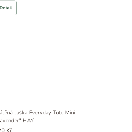
Detail
átěná taška Everyday Tote Mini
Lavender" HAY
20 Kč