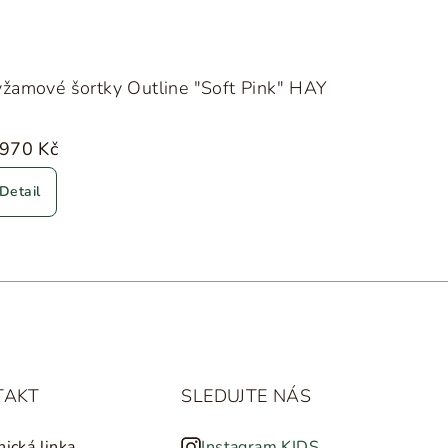
žamové šortky Outline "Soft Pink" HAY
 970 Kč
Detail
TAKT
SLEDUJTE NÁS
nická linka
Instagram KIDS