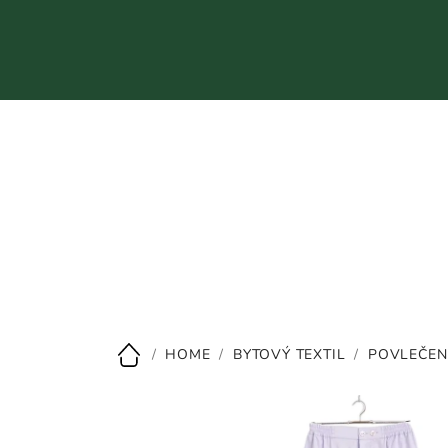
Přejít
na
obsah
CZK
/
HOME
/
BYTOVÝ TEXTIL
/
POVLEČEN
Domů