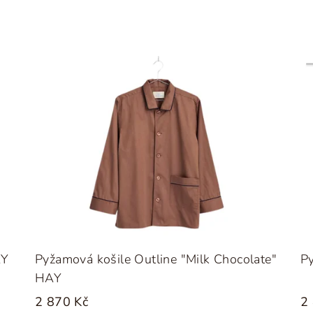
AY
Pyžamová košile Outline "Milk Chocolate"
Py
HAY
2 870 Kč
2