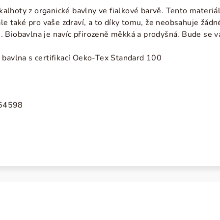
alhoty z organické bavlny
ve fialkové
barvě
.
Tento materiál
ale také pro vaše zdraví, a to díky tomu, že neobsahuje žádné
ici. Biobavlna je navíc přirozeně měkká a prodyšná. Bude se v
 bavlna s certifikací Oeko-Tex Standard 100
354598