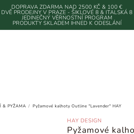
DOPRAVA ZDARMA NAD 2500 KČ & 100 €
DVĚ PRODEJNY V PRAZE - ŠIKLOVÉ 8 & ITALSKÁ 8
JEDINEČNÝ VĚRNOSTNÍ PROGRAM
PRODUKTY SKLADEM IHNED K ODESLÁNÍ
Í & PYŽAMA
/
Pyžamové kalhoty Outline "Lavender" HAY
HAY DESIGN
Pyžamové kalho