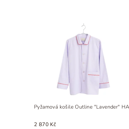
Pyžamová košile Outline "Lavender" H
2 870 Kč