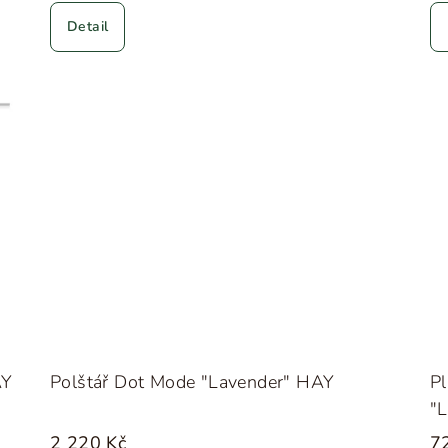
Detail
AY
Polštář Dot Mode "Lavender" HAY
Pl
"
2 220 Kč
7