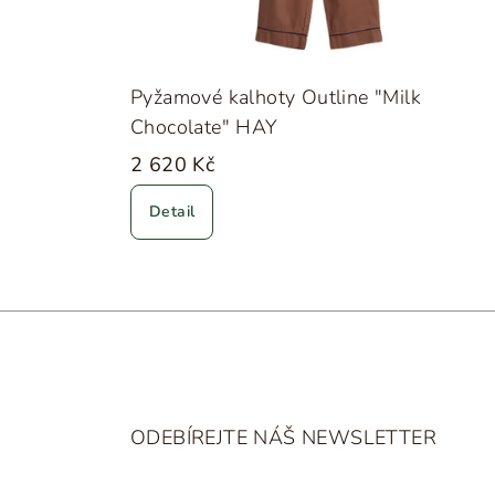
Pyžamové kalhoty Outline "Milk
Chocolate" HAY
2 620 Kč
Detail
Z
á
ODEBÍREJTE NÁŠ NEWSLETTER
p