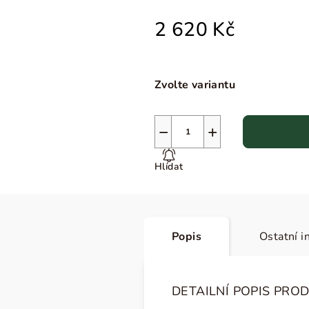
2 620 Kč
Zvolte variantu
−
+
Hlídat
Popis
Ostatní i
DETAILNÍ POPIS PRO