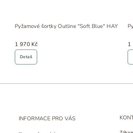
Pyžamové šortky Outline "Soft Blue" HAY
Py
1 970 Kč
1
Detail
KON
INFORMACE PRO VÁS
Zákaz