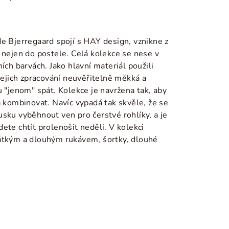
e Bjerregaard spojí s HAY design, vznikne z
 nejen do postele. Celá kolekce se nese v
ích barvách. Jako hlavní materiál použili
 jejich zpracování neuvěřitelně měkká a
u "jenom" spát. Kolekce je navržena tak, aby
a kombinovat. Navíc vypadá tak skvěle, že se
sku vyběhnout ven pro čerstvé rohlíky, a je
ete chtít prolenošit neděli. V kolekci
átkým a dlouhým rukávem, šortky, dlouhé