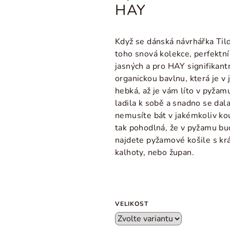
HAY
Když se dánská návrhářka Tild
toho snová kolekce, perfektní
jasných a pro HAY signifikantn
organickou bavlnu, která je v
hebká, až je vám líto v pyžam
ladila k sobě a snadno se dal
nemusíte bát v jakémkoliv kou
tak pohodlná, že v pyžamu bud
najdete pyžamové košile s kr
kalhoty, nebo župan.
VELIKOST