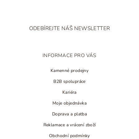
Z
á
ODEBÍREJTE NÁŠ NEWSLETTER
p
a
t
INFORMACE PRO VÁS
í
Kamenné prodejny
B2B spolupráce
Kariéra
Moje objednávka
Doprava a platba
Reklamace a vrácení zboží
Obchodní podmínky