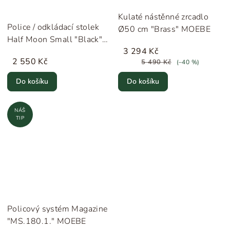
Kulaté nástěnné zrcadlo
Police / odkládací stolek
Ø50 cm "Brass" MOEBE
Half Moon Small "Black"
3 294 Kč
MOEBE
2 550 Kč
5 490 Kč
(–40 %)
Do košíku
Do košíku
NÁŠ
TIP
Policový systém Magazine
"MS.180.1." MOEBE