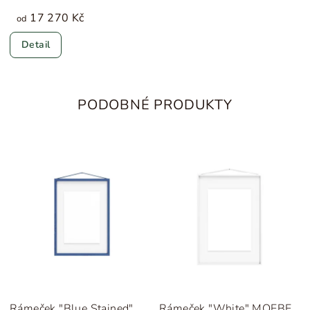
17 270 Kč
od
Detail
PODOBNÉ PRODUKTY
Rámeček "Blue Stained"
Rámeček "White" MOEBE