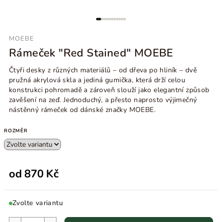
MOEBE
Rámeček "Red Stained" MOEBE
Čtyři desky z různých materiálů – od dřeva po hliník – dvě
pružná akrylová skla a jediná gumička, která drží celou
konstrukci pohromadě a zároveň slouží jako elegantní způsob
zavěšení na zeď. Jednoduchý, a přesto naprosto výjimečný
nástěnný rámeček od dánské značky MOEBE.
ROZMĚR
od
870 Kč
Zvolte variantu