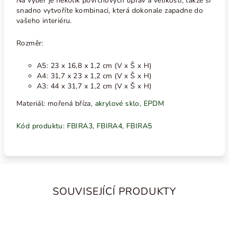
Na výběr je několik povrchových úprav a velikostí, takže si
snadno vytvoříte kombinaci, která dokonale zapadne do
vašeho interiéru.
Rozměr:
A5: 23 x 16,8 x 1,2 cm (V x Š x H)
A4: 31,7 x 23 x 1,2 cm (V x Š x H)
A3: 44 x 31,7 x 1,2 cm (V x Š x H)
Materiál: mořená bříza
, akrylové sklo, EPDM
Kód produktu: FBIRA3, FBIRA4, FBIRA5
SOUVISEJÍCÍ PRODUKTY