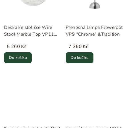
Deska ke stoličce Wire
Přenosná lampa Flowerpot
Stool Marble Top VP11
VP9 "Chrome" &Tradition
"Bianco Carrara" &Tradition
5 260 Kč
7 350 Kč
Do košíku
Do košíku