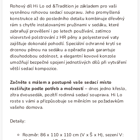
Rohový díl Hi Lo od &Tradition je základem pro vaši
vysněnou rohovou sedací soupravu. Jeho promyšlená
konstrukce až do posledního detailu kombinuje dřevěný
rám s chytře instalovanými pružinami v sedáku, které
zabraňují prověšení i po letech používání, zatímco
vícevrstvé polstrování z HR pěny a polyesterové vaty
zajišťuje dokonalé pohodlí. Speciální ochranné krytí se
drcenou pěnou na sedáku a opěradle pak garantuje
dlouhodobou odolnost, a elegantní kovové konzole
umožňují bezpečné spojení jednotlivých dílů při vytváření
větší sedací kompozice.
Začněte s málem a postupně vaše sedací místo
rozšiřujte podle potřeb a možností
–
dnes jedno křeslo,
zítra dvousedák, pozítří rodinná sedací souprava.
Hi Lo
roste s vámi a přizpůsobuje se měnícím se požadavkům
vašeho domova.
Detaily:
Rozměr: 86 x 110 x 110 cm (V x Š x H), sezení V: