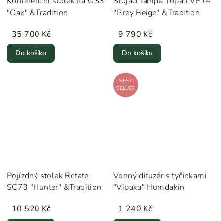
Konferenční stolek Ita OS3
Stojací lampa Topan VP14
"Oak" &Tradition
"Grey Beige" &Tradition
35 700 Kč
9 790 Kč
Do košíku
Do košíku
BEST
SELLER
Pojízdný stolek Rotate
Vonný difuzér s tyčinkami
SC73 "Hunter" &Tradition
"Vipaka" Humdakin
10 520 Kč
1 240 Kč