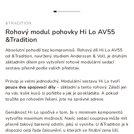
&TRADITION
Rohový modul pohovky Hi Lo AV55
&Tradition
Absolutní pohodlí bez kompromisů. Rohový díl Hi Lo AV55
od &Tradition, navržený studiem Anderssen & Voll, je druhým
základním dílem pro vytvoření rohové modulární sedací
sestavy přesně podle vašich představ.
Princip je velmi jednoduchý. Modulární sestavu Hi Lo tvoří
pouze dva spojovací díly
– základní a tento rohový. Záleží jen
na vás, kolik kusů si pořídíte a jak je poskládáte. A pokud
toužíte po rohovém řešení, jste na správné adrese.
Geniálnost Hi Lo spočívá v tom, že s minimem komponentů
vytvoříte maximum možností. Navíc sedací souprava může mít
přesně takový barevný odstín, jaký si vysníte. U &Tradition je k
dispozici celá řada čalounění, u kterých se finální cena liší,