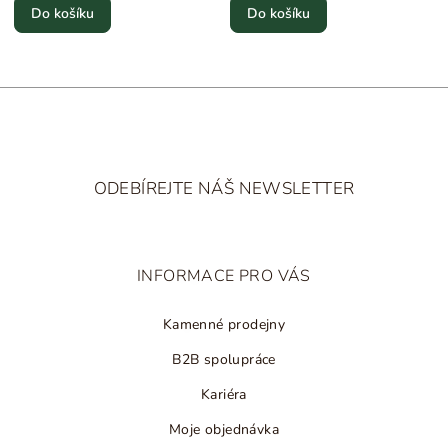
Do košíku
Do košíku
Z
á
ODEBÍREJTE NÁŠ NEWSLETTER
p
a
t
INFORMACE PRO VÁS
í
Kamenné prodejny
B2B spolupráce
Kariéra
Moje objednávka