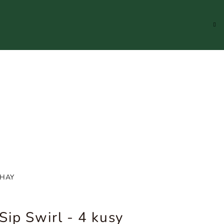
Hledat
Přihlášení
Náku
koší
 HAY
Sip Swirl - 4 kusy