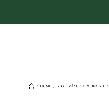
Přejít
na
obsah
CZK
/
HOME
/
STOLOVÁNÍ
/
DROBNOSTI D
Domů