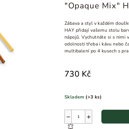
"Opaque Mix" 
Zábava a styl v každém doušk
HAY přidají vašemu stolu barv
nápojů. Vychutnáte si s nimi 
odolnosti třeba i kávu nebo č
multibalení po 4 kusech s pr
730 Kč
Skladem
(
>3 ks
)
−
+