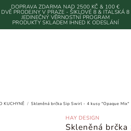
DOPRAVA ZDARMA NAD 2500 KČ & 100 €
DVĚ PRODEJNY V PRAZE - ŠIKLOVÉ 8 & ITALSKÁ 8
JEDINEČNÝ VĚRNOSTNÍ PROGRAM
PRODUKTY SKLADEM IHNED K ODESLÁNÍ
O KUCHYNĚ
/
Skleněná brčka Sip Swirl - 4 kusy "Opaque Mix"
HAY DESIGN
Skleněná brčka 