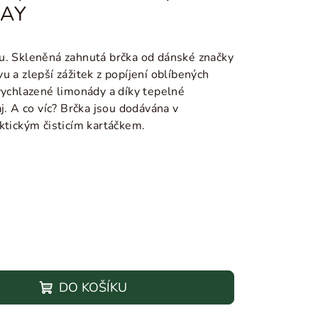
HAY
u. Skleněná zahnutá brčka od dánské značky
u a zlepší zážitek z popíjení oblíbených
v
ychlazené limonády a díky tepelné
aj.
A co víc? Brčka jsou dodávána v
aktickým čisticím kartáčkem.
DO KOŠÍKU