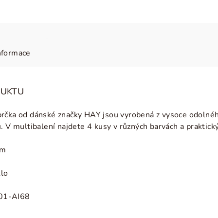
nformace
DUKTU
rčka od dánské značky HAY jsou vyrobená z vysoce odolného
. V multibalení najdete 4 kusy v různých barvách a praktický 
cm
klo
01-AI68