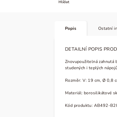
Hlídat
Popis
Ostatní i
DETAILNÍ POPIS PRO
Znovupoužitelná zahnutá b
studených i teplých nápojů
Rozměr: V: 19 cm,
Ø 0,8 
Materiál: borosilikátové s
Kód produktu:
AB492-B2