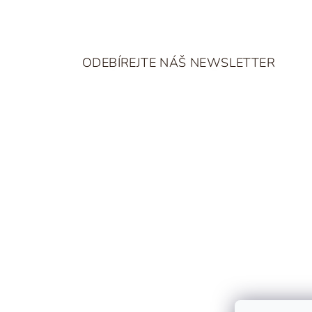
Z
á
ODEBÍREJTE NÁŠ NEWSLETTER
p
a
t
í