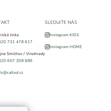
TAKT
SLEDUJTE NÁS
nická linka
Instagram KIDS
420 731 478 617
Instagram HOME
jna Smíchov / Vinohrady
420 607 308 886
fo@salted.cz