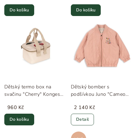
Do košíku
Do košíku
Dětský termo box na
Dětský bomber s
svačinu "Cherry" Konges
podšívkou Juno "Cameo
Sløjd
Brown" Konges Sløjd
960 Kč
2 140 Kč
Do košíku
Detail