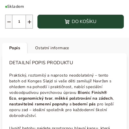
Skladem
−
+
DO KOŠÍKU
Popis
Ostatní informace
DETAILNÍ POPIS PRODUKTU
Praktický, roztomilý a naprosto neodolatelný – tento
batoh od Konges Sløjd si vaše děti zamilují! Navržen s
ohledem na pohodlí i praktičnost, nabízí speciální
vodoodpudivou povrchovou úpravu
Bionic Finish®
Eco
,
ergonomický tvar
,
měkké polstrování na zádech
,
nastavitelné ramenní popruhy
a
bederní pás
pro lepší
oporu zad – ideální společník pro každodenní školní
dobrodružství.
Uvnitř batohu najdete prostornou hlavní kapsu, která