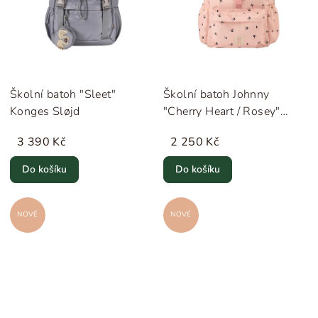
Školní batoh "Sleet"
Školní batoh Johnny
Konges Sløjd
"Cherry Heart / Rosey"
Liewood
3 390 Kč
2 250 Kč
Do košíku
Do košíku
NOVÉ
NOVÉ