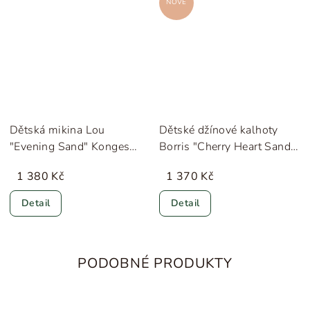
NOVÉ
Dětská mikina Lou
Dětské džínové kalhoty
"Evening Sand" Konges
Borris "Cherry Heart Sandy
Sløjd
/ Denim" Liewood
1 380 Kč
1 370 Kč
Detail
Detail
PODOBNÉ PRODUKTY