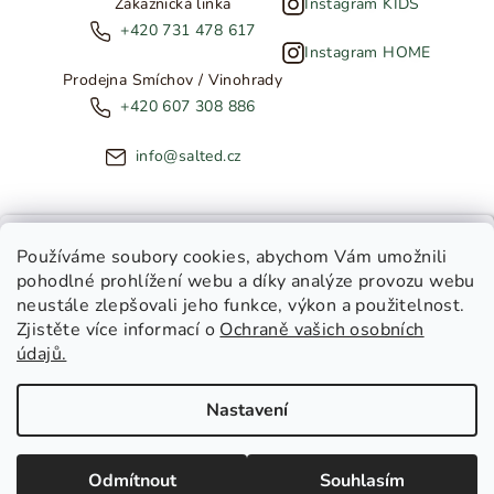
Zákaznická linka
Instagram KIDS
+420 731 478 617
Instagram HOME
Prodejna Smíchov / Vinohrady
+420 607 308 886
info@salted.cz
NOVINKY ZE SALTED
Používáme soubory cookies
, abychom Vám umožnili
pohodlné prohlížení webu a díky analýze provozu webu
Copyright 2026
SALTED
. Všechna práva vyhrazena.
Upravit
neustále zlepšovali jeho funkce, výkon a použitelnost.
nastavení cookies
Zjistěte více informací o
Ochraně vašich osobních
Toužíte dostávat novinky z
údajů.
Salted Kids
Vytvořil Shoptet
|
Tomáš Gánoci
Salted Home
Nastavení
Salted Kids & Home
Chci být v obraze!
Odmítnout
Souhlasím