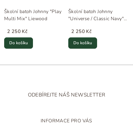
Školní batoh Johnny "Play
Školní batoh Johnny
Multi Mix" Liewood
"Universe / Classic Navy"
Liewood
2 250 Kč
2 250 Kč
Do košíku
Do košíku
Z
á
ODEBÍREJTE NÁŠ NEWSLETTER
p
a
t
INFORMACE PRO VÁS
í