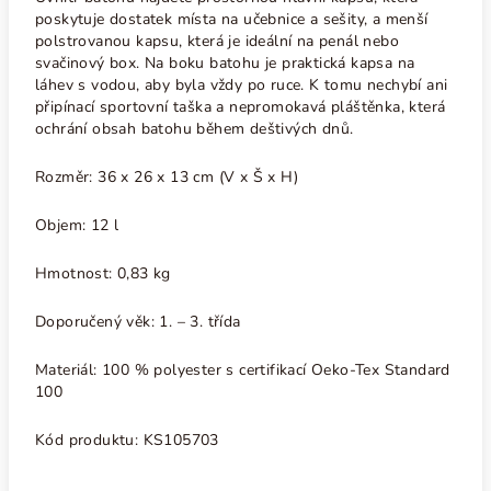
poskytuje dostatek místa na učebnice a sešity, a menší
polstrovanou kapsu, která je ideální na penál nebo
svačinový box. Na boku batohu je praktická kapsa na
láhev s vodou, aby byla vždy po ruce. K tomu nechybí ani
připínací sportovní taška a nepromokavá pláštěnka, která
ochrání obsah batohu během deštivých dnů.
Rozměr: 36 x 26 x 13 cm (V x Š x H)
Objem: 12 l
Hmotnost: 0,83 kg
Doporučený věk: 1.
– 3. třída
Materiál: 100 % polyester s certifikací Oeko-Tex Standard
100
Kód produktu:
KS105703