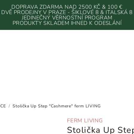
DOPRAVA ZDARMA NAD 2500 KČ & 100 €
DVĚ PRODEJNY V PRAZE - ŠIKLOVÉ 8 & ITALSKÁ 8
JEDINEČNÝ VĚRNOSTNÍ PROGRAM
PRODUKTY SKLADEM IHNED K ODESLÁNÍ
ICE
/
Stolička Up Step "Cashmere" ferm LIVING
FERM LIVING
Stolička Up St