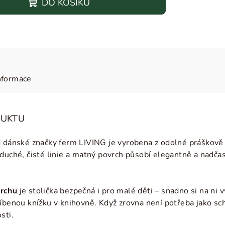
DO KOŠÍKU
nformace
DUKTU
 dánské značky ferm LIVING je vyrobena z odolné práškově la
oduché, čisté linie a matný povrch působí elegantně a nadč
vrchu
je stolička bezpečná i pro malé děti – snadno si na ni
íbenou knížku v knihovně. Když zrovna není potřeba jako sch
osti.