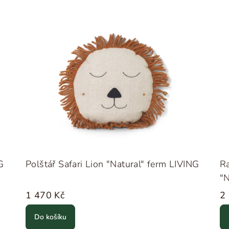
G
Polštář Safari Lion "Natural" ferm LIVING
Ra
"N
1 470 Kč
2
Do košíku