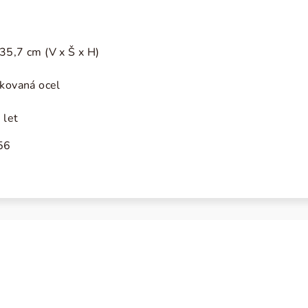
35,7 cm (V x Š x H)
akovaná ocel
 let
56