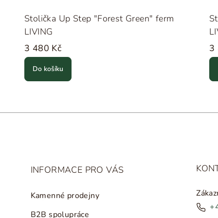
Stolička Up Step "Forest Green" ferm
St
LIVING
L
3 480 Kč
3
Do košíku
KON
INFORMACE PRO VÁS
Zákaz
Kamenné prodejny
+
B2B spolupráce