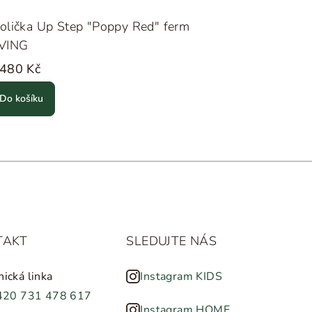
olička Up Step "Poppy Red" ferm
IVING
 480 Kč
Do košíku
TAKT
SLEDUJTE NÁS
nická linka
Instagram KIDS
420 731 478 617
Instagram HOME