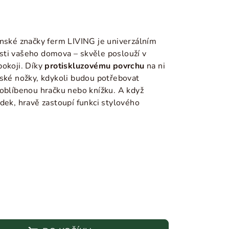
ánské značky ferm LIVING je univerzálním
ti vašeho domova – skvěle poslouží v
pokoji. Díky
protiskluzovému povrchu
na ni
tské nožky, kdykoli budou potřebovat
 oblíbenou hračku nebo knížku. A když
dek, hravě zastoupí funkci stylového