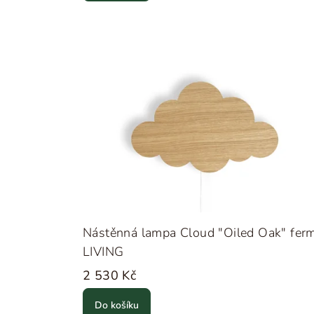
Nástěnná lampa Cloud "Oiled Oak" fer
LIVING
2 530 Kč
Do košíku