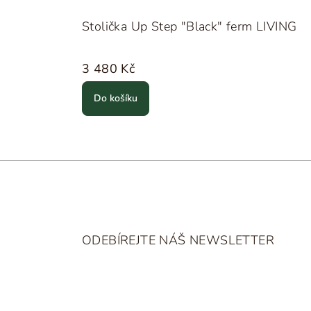
Stolička Up Step "Black" ferm LIVING
3 480 Kč
Do košíku
Z
á
ODEBÍREJTE NÁŠ NEWSLETTER
p
a