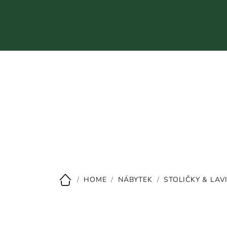
Přejít
na
obsah
CZK
/
HOME
/
NÁBYTEK
/
STOLIČKY & LAV
Domů