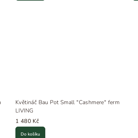
m
Květináč Bau Pot Small "Cashmere" ferm
LIVING
1 480 Kč
Do košíku