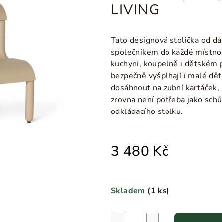
LIVING
Tato designová stolička od d
společníkem do každé místnos
kuchyni, koupelně i dětském 
bezpečně vyšplhají i malé dě
dosáhnout na zubní kartáček,
zrovna není potřeba jako schů
odkládacího stolku.
3 480 Kč
Skladem
(
1 ks
)