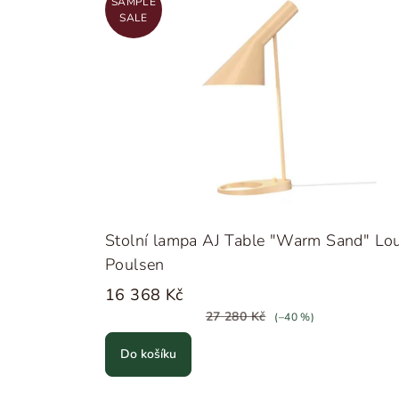
SAMPLE
SALE
Stolní lampa AJ Table "Warm Sand" Lou
Poulsen
16 368 Kč
27 280 Kč
(–40 %)
Do košíku