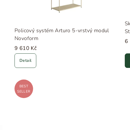
Sk
Policový systém Arturo 5-vrstvý modul
St
Novoform
&T
6
9 610 Kč
Detail
BEST
SELLER