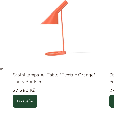
is
Stolní lampa AJ Table "Electric Orange"
St
Louis Poulsen
P
27 280 Kč
2
Do košíku