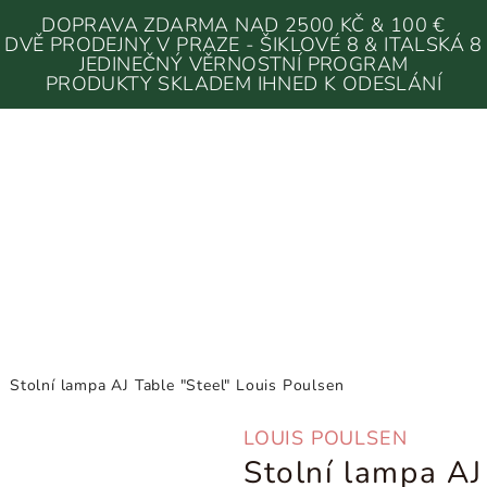
DOPRAVA ZDARMA NAD 2500 KČ & 100 €
DVĚ PRODEJNY V PRAZE - ŠIKLOVÉ 8 & ITALSKÁ 8
JEDINEČNÝ VĚRNOSTNÍ PROGRAM
PRODUKTY SKLADEM IHNED K ODESLÁNÍ
/
Stolní lampa AJ Table "Steel" Louis Poulsen
LOUIS POULSEN
Stolní lampa AJ