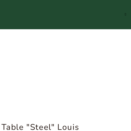
Hledat
Přihlášení
Náku
koší
 Table "Steel" Louis