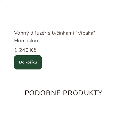
Vonný difuzér s tyčinkami "Vipaka"
Humdakin
1 240 Kč
Do košíku
PODOBNÉ PRODUKTY