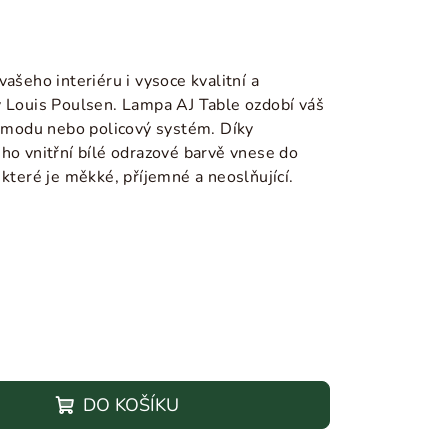
ašeho interiéru i vysoce kvalitní a
y Louis Poulsen. Lampa AJ Table ozdobí váš
komodu nebo policový systém. Díky
ho vnitřní bílé odrazové barvě vnese do
 které je měkké, příjemné a neoslňující.
DO KOŠÍKU