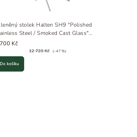
leněný stolek Halten SH9 "Polished
ainless Steel / Smoked Cast Glass"
radition
 700 Kč
12 720 Kč
(–47 %)
Do košíku