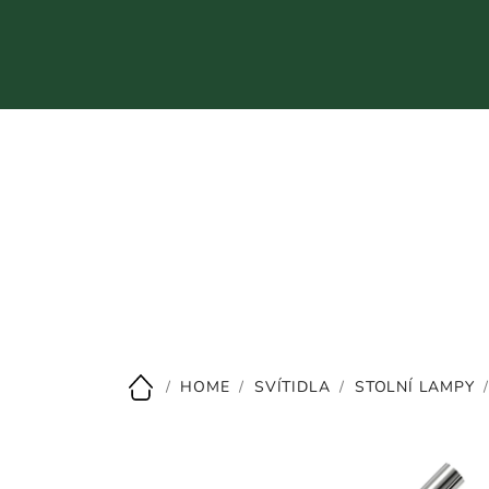
Přejít
na
obsah
CZK
/
HOME
/
SVÍTIDLA
/
STOLNÍ LAMPY
Domů