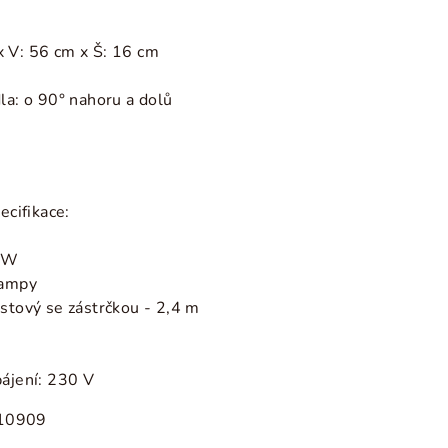
 V: 56 cm x Š: 16 cm
la: o 90°
nahoru a dolů
ecifikace:
0 W
lampy
astový se zástrčkou - 2,4 m
pájení: 230 V
10909