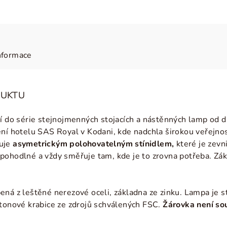
nformace
DUKTU
ří do série stejnojmenných stojacích a nástěnných lamp o
ní hotelu SAS Royal v Kodani, kde nadchla širokou veřejnost,
čuje
asymetrickým polohovatelným stínidlem,
které je
zevni
pohodlné a vždy směřuje tam, kde je to zrovna potřeba. Zá
ná z leštěné nerezové oceli, základna ze zinku. Lampa je stř
rtonové krabice ze zdrojů schválených FSC.
Žárovka není so