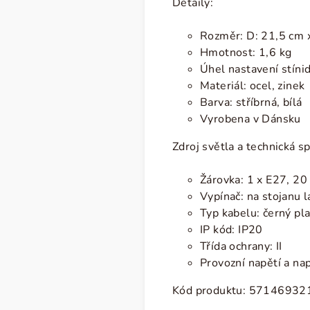
Detaily:
Rozměr: D: 21,5 cm x
Hmotnost: 1,6 kg
Úhel nastavení stínid
Materiál: ocel, zinek
Barva: stříbrná, bílá
Vyrobena v Dánsku
Zdroj světla a technická sp
Žárovka: 1 x E27, 2
Vypínač: na stojanu 
Typ kabelu: černý pl
IP kód: IP20
Třída ochrany: II
Provozní napětí a na
Kód produktu:
57146932