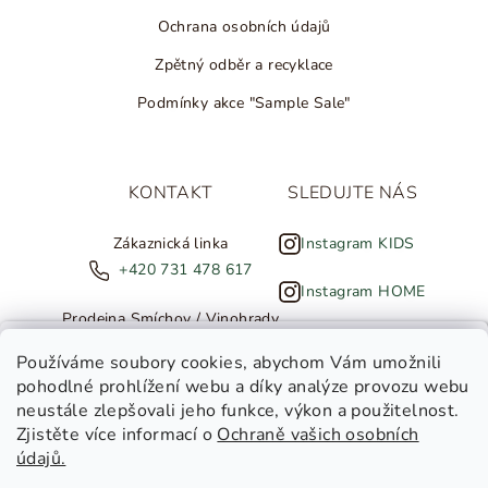
Ochrana osobních údajů
Zpětný odběr a recyklace
Podmínky akce "Sample Sale"
KONTAKT
SLEDUJTE NÁS
Zákaznická linka
Instagram KIDS
+420 731 478 617
Instagram HOME
Prodejna Smíchov / Vinohrady
+420 607 308 886
NOVINKY ZE SALTED
Používáme soubory cookies
, abychom Vám umožnili
pohodlné prohlížení webu a díky analýze provozu webu
info@salted.cz
neustále zlepšovali jeho funkce, výkon a použitelnost.
Zjistěte více informací o
Ochraně vašich osobních
Toužíte dostávat novinky z
údajů.
Salted Kids