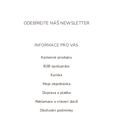
p
i
Z
s
á
u
ODEBÍREJTE NÁŠ NEWSLETTER
p
a
t
INFORMACE PRO VÁS
í
Kamenné prodejny
B2B spolupráce
Kariéra
Moje objednávka
Doprava a platba
Reklamace a vrácení zboží
Obchodní podmínky