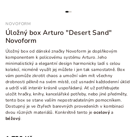
NOVOFORM
Úložný box Arturo "Desert Sand"
Novoform
Úložný box od dánské značky Novoform je doplňkovým
komponentem k policovému systému Arturo. Jeho
minimalistický a elegantní design harmonicky ladí s celou
kolekcí, nicméně využít jej můžete i jen tak samostatně. Box
vám pomůže zkrotit chaos a u
možní vám mít všechny
drobnosti pěkně na svém místě, což usnadní každodenní úklid
a udrží váš interiér krásně uspořádaný. Ať už potřebujete
uložit hračky, knihy, kancelářské potřeby, nebo jiné předměty,
tento box se stane vaším nepostradatelným pomocníkem.
Dostupný je ve čtyřech barevných provedeních v kombinaci
dvou různých materiálů. Konkrétně tento je
ocelový
a
béžový
.