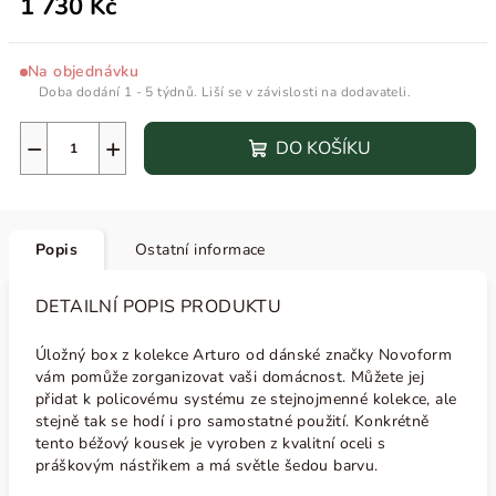
1 730 Kč
Na objednávku
Doba dodání 1 - 5 týdnů. Liší se v závislosti na dodavateli.
−
+
DO KOŠÍKU
Popis
Ostatní informace
DETAILNÍ POPIS PRODUKTU
Úložný box z kolekce Arturo od dánské značky Novoform
vám pomůže zorganizovat vaši domácnost. Můžete jej
přidat k policovému systému ze stejnojmenné kolekce, ale
stejně tak se hodí i pro samostatné použití. Konkrétně
tento béžový kousek je vyroben z kvalitní oceli s
práškovým nástřikem a má světle šedou barvu.