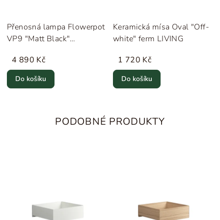
Přenosná lampa Flowerpot
Keramická mísa Oval "Off-
VP9 "Matt Black"
white" ferm LIVING
&Tradition
4 890 Kč
1 720 Kč
Do košíku
Do košíku
PODOBNÉ PRODUKTY