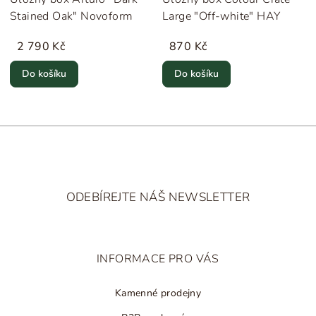
Stained Oak" Novoform
Large "Off-white" HAY
2 790 Kč
870 Kč
Do košíku
Do košíku
Z
á
ODEBÍREJTE NÁŠ NEWSLETTER
p
a
t
INFORMACE PRO VÁS
í
Kamenné prodejny