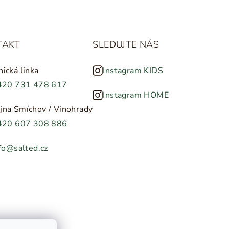
TAKT
SLEDUJTE NÁS
nická linka
Instagram KIDS
420 731 478 617
Instagram HOME
jna Smíchov / Vinohrady
420 607 308 886
fo@salted.cz