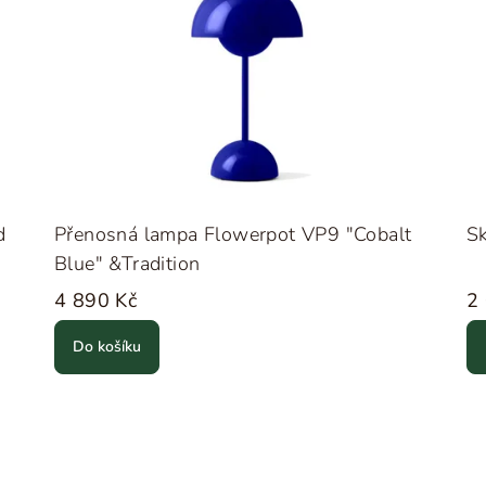
d
Přenosná lampa Flowerpot VP9 "Cobalt
Sk
Blue" &Tradition
4 890 Kč
2
Do košíku