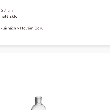
: 37 cm
enaté sklo
sklárnách v Novém Boru