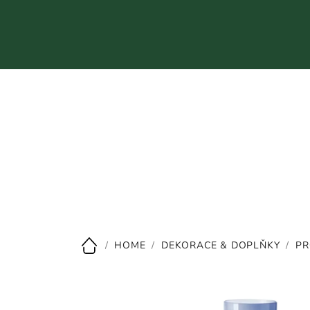
Přejít
na
obsah
CZK
/
HOME
/
DEKORACE & DOPLŇKY
/
PR
Domů