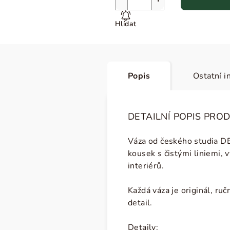
Hlídat
Popis
Ostatní i
DETAILNÍ POPIS PRO
Váza
od českého studia D
kousek s
čistými liniemi, 
interiérů.
Každá váza je originál, ru
detail.
Detaily: