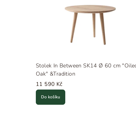
Stolek In Between SK14 Ø 60 cm "Oile
Oak" &Tradition
11 590 Kč
Do košíku