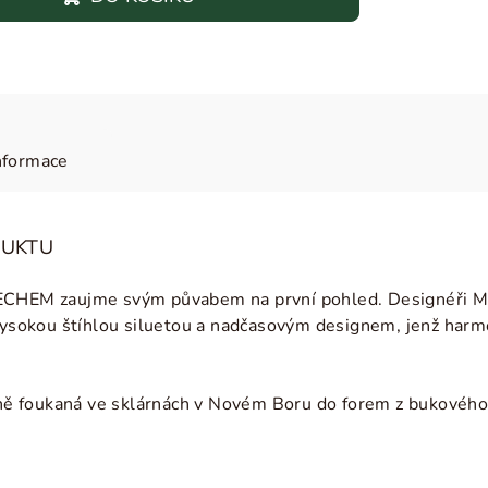
nformace
DUKTU
ECHEM zaujme svým půvabem na první pohled. Designéři Mic
vysokou štíhlou siluetou a nadčasovým designem, jenž harm
čně foukaná ve sklárnách v Novém Boru do forem z bukového d