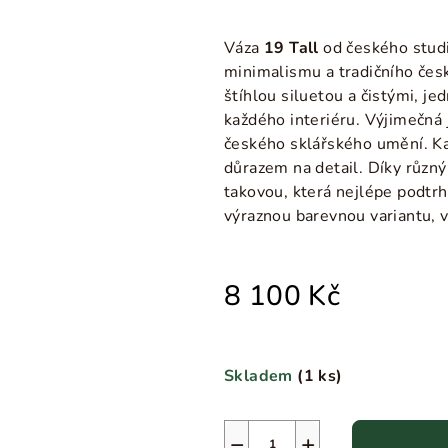
Váza
19 Tall
od českého stud
minimalismu a tradičního čes
štíhlou siluetou a čistými, je
každého interiéru. Výjimečná 
českého sklářského umění. Kaž
důrazem na detail. Díky růz
takovou, která nejlépe podtrh
výraznou barevnou variantu, 
8 100 Kč
Skladem
(
1 ks
)
−
+