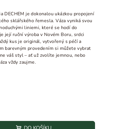
ia DECHEM je dokonalou ukázkou propojení
kého sklářského řemesla. Váza vyniká svou
dnoduchými liniemi, které se hodí do
je její ruční výroba v Novém Boru, s
rdci
dý kus je originál, vytvořený s péčí a
ným barevným provedením si můžete vybrat
ne váš styl – ať už zvolíte jemnou, nebo
váza vždy zaujme.
DO KOŠÍKU