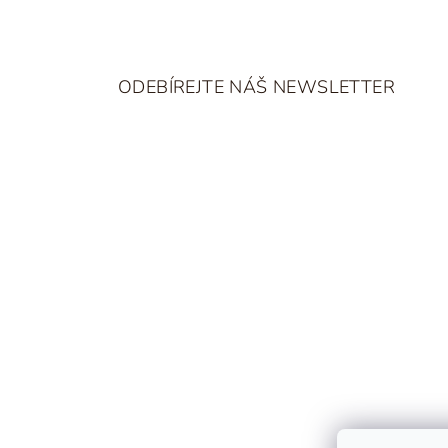
Z
á
ODEBÍREJTE NÁŠ NEWSLETTER
p
a
t
í