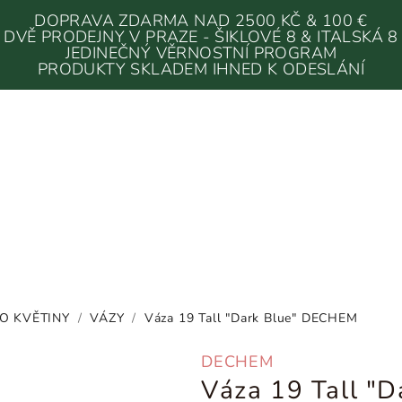
DOPRAVA ZDARMA NAD 2500 KČ & 100 €
DVĚ PRODEJNY V PRAZE - ŠIKLOVÉ 8 & ITALSKÁ 8
JEDINEČNÝ VĚRNOSTNÍ PROGRAM
PRODUKTY SKLADEM IHNED K ODESLÁNÍ
O KVĚTINY
/
VÁZY
/
Váza 19 Tall "Dark Blue" DECHEM
DECHEM
Váza 19 Tall "