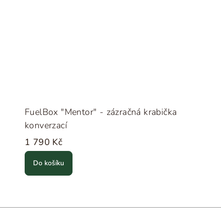
FuelBox "Mentor" - zázračná krabička
konverzací
1 790 Kč
Do košíku