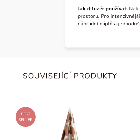
Jak difuzér používat:
Nali
prostoru. Pro intenzivnějš
náhradní náplň a jednoduš
SOUVISEJÍCÍ PRODUKTY
BEST
SELLER