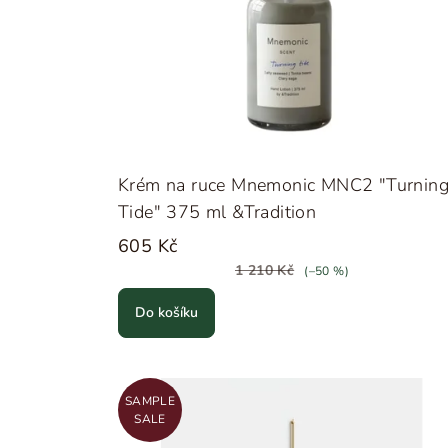
Krém na ruce Mnemonic MNC2 "Turnin
Tide" 375 ml &Tradition
605 Kč
1 210 Kč
(–50 %)
Do košíku
SAMPLE
SALE