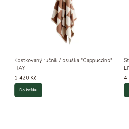
g
Kostkovaný ručník / osuška "Cappuccino"
St
HAY
L
1 420 Kč
4
Do košíku