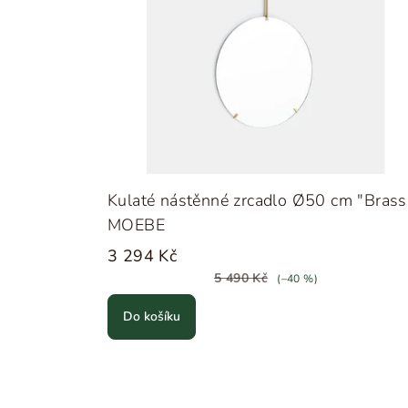
Kulaté nástěnné zrcadlo Ø50 cm "Brass
MOEBE
3 294 Kč
5 490 Kč
(–40 %)
Do košíku