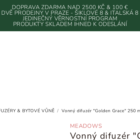
DOPRAVA ZDARMA NAD 2500 KČ & 100 €
DVĚ PRODEJNY V PRAZE - ŠIKLOVÉ 8 & ITALSKÁ 8
JEDINEČNÝ VĚRNOSTNÍ PROGRAM
PRODUKTY SKLADEM IHNED K ODESLÁNÍ
FUZÉRY & BYTOVÉ VŮNĚ
/
Vonný difuzér "Golden Grace" 25
MEADOWS
Vonný difuzér 