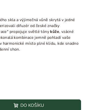
ého skla a výjimečná vůně skrytá v jedné
erizovali difuzér od české značky
ace" propojuje světlé tóny
kůže
, vzácné
dokonalá kombinace jemně pohladí vaše
v harmonické místo plné klidu, kde snadno
denní shon.
DO KOŠÍKU