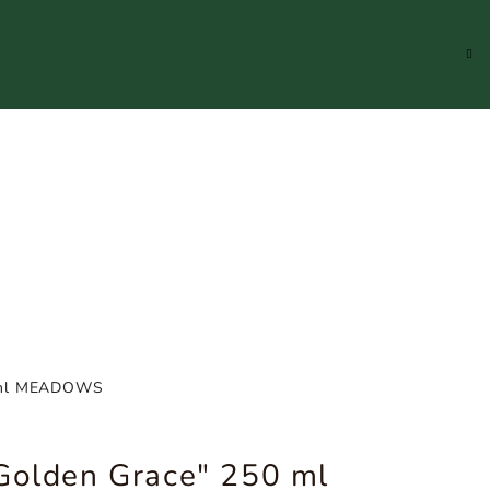
Hledat
Přihlášení
Náku
koší
0 ml MEADOWS
"Golden Grace" 250 ml