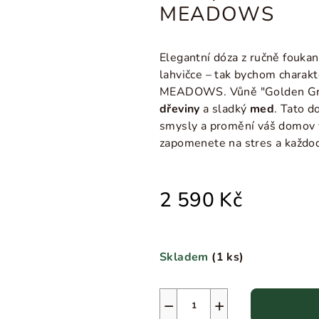
MEADOWS
Elegantní dóza z ručně foukan
lahvičce – tak bychom charakt
MEADOWS
.
Vůně "Golden Gr
dřeviny
a sladký
med
. Tato 
smysly a promění váš domov 
zapomenete na stres a každo
2 590 Kč
Skladem
(
1 ks
)
−
+