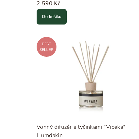
2 590 Kč
Do košíku
BEST
SELLER
Vonný difuzér s tyčinkami "Vipaka"
Humdakin