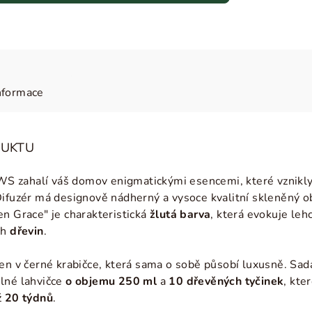
nformace
DUKTU
 zahalí váš domov enigmatickými esencemi, které vznikly v
Difuzér má designově nádherný a vysoce kvalitní skleněný 
en Grace" je charakteristická
žlutá barva
, která evokuje leh
ch
dřevin
.
len v černé krabičce, která sama o sobě působí luxusně. S
lné lahvičce
o objemu 250 ml
a
10 dřevěných tyčinek
, kte
ž
20 týdnů
.