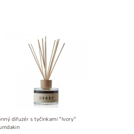
nný difuzér s tyčinkami "Ivory"
umdakin