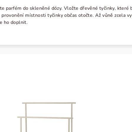
jte parfém do skleněné dózy. Vložte dřevěné tyčinky, které
í provonění místnosti tyčinky občas otočte. Až vůně zcela vyp
e ho doplnit.