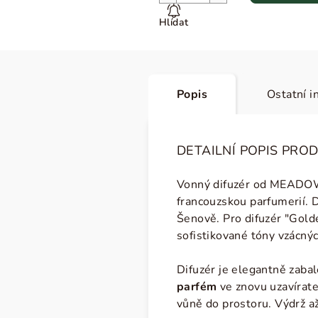
Hlídat
Popis
Ostatní i
DETAILNÍ POPIS PRO
Vonný difuzér od MEADOWS
francouzskou parfumerií. 
Šenově. Pro difuzér "Gold
sofistikované tóny vzácný
Difuzér je elegantně zaba
parfém
ve znovu uzavírate
vůně do prostoru. Výdrž a