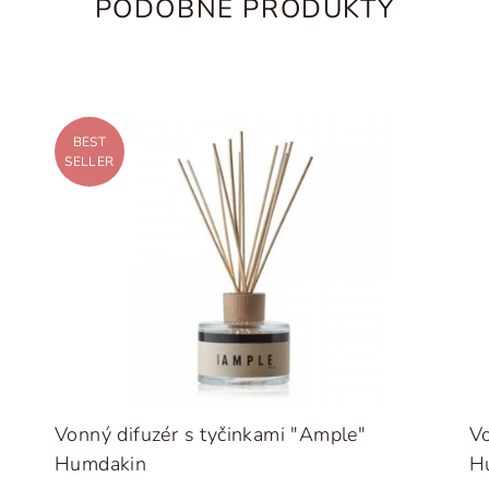
PODOBNÉ PRODUKTY
BEST
SELLER
Vonný difuzér s tyčinkami "Ample"
Vo
Humdakin
H