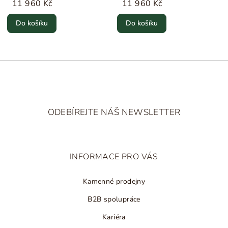
11 960 Kč
11 960 Kč
Do košíku
Do košíku
Z
á
ODEBÍREJTE NÁŠ NEWSLETTER
p
a
t
INFORMACE PRO VÁS
í
Kamenné prodejny
B2B spolupráce
Kariéra