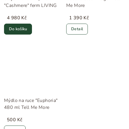
"Cashmere" ferm LIVING
Me More
4 980 Kč
1 390 Kč
Do košíku
Detail
Mýdlo na ruce "Euphoria"
480 ml Tell Me More
500 Kč