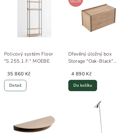
SELLER
Policový systém Floor
Dřevěný úložný box
"S.255.1.F." MOEBE
Storage "Oak-Black"
MOEBE
35 860 Kč
4 890 Kč
Detail
Do košíku