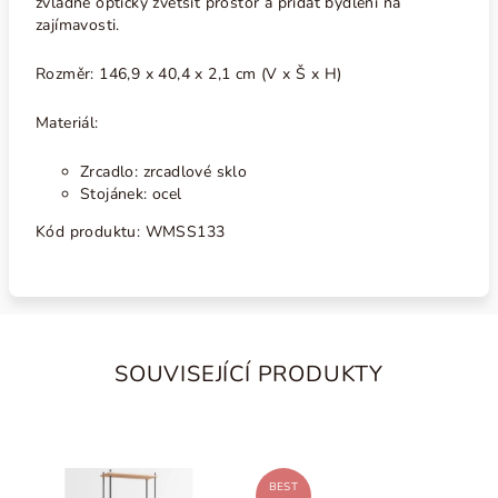
zvládne opticky zvětšit prostor a přidat bydlení na
zajímavosti.
Rozměr:
146,9 x 40,4 x 2,1 cm (V x Š x H)
Materiál:
Zrcadlo: zrcadlové sklo
Stojánek: ocel
Kód produktu: WMSS133
SOUVISEJÍCÍ PRODUKTY
BEST