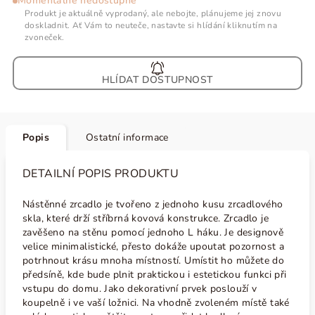
Momentálně nedostupné
Produkt je aktuálně vyprodaný, ale nebojte, plánujeme jej znovu
doskladnit. Ať Vám to neuteče, nastavte si hlídání kliknutím na
zvoneček.
HLÍDAT
Popis
Ostatní informace
DETAILNÍ POPIS PRODUKTU
Nástěnné zrcadlo je tvořeno z jednoho kusu zrcadlového
skla, které drží stříbrná kovová konstrukce. Zrcadlo je
zavěšeno na stěnu pomocí jednoho L háku. Je designově
velice minimalistické, přesto dokáže upoutat pozornost a
potrhnout krásu mnoha místností. Umístit ho můžete do
předsíně, kde bude plnit praktickou i estetickou funkci při
vstupu do domu. Jako dekorativní prvek poslouží v
koupelně i ve vaší ložnici. Na vhodně zvoleném místě také