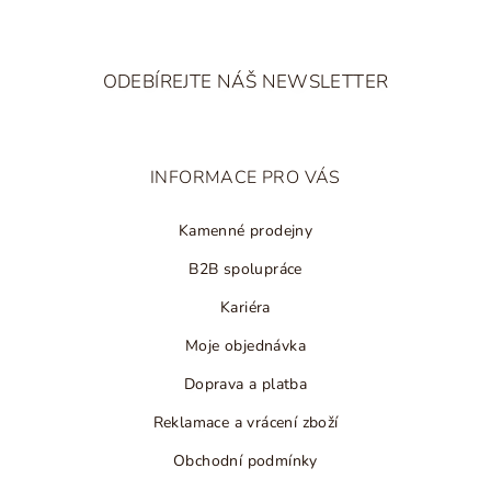
p
i
Z
s
á
u
ODEBÍREJTE NÁŠ NEWSLETTER
p
a
t
INFORMACE PRO VÁS
í
Kamenné prodejny
B2B spolupráce
Kariéra
Moje objednávka
Doprava a platba
Reklamace a vrácení zboží
Obchodní podmínky