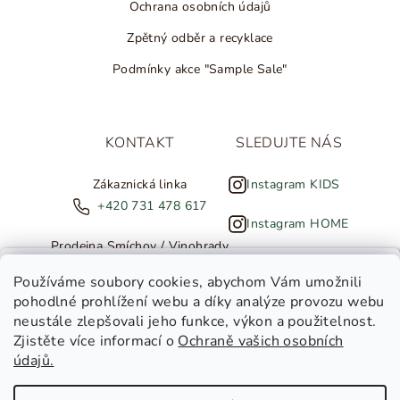
Ochrana osobních údajů
Zpětný odběr a recyklace
Podmínky akce "Sample Sale"
KONTAKT
SLEDUJTE NÁS
Zákaznická linka
Instagram KIDS
+420 731 478 617
Instagram HOME
Prodejna Smíchov / Vinohrady
+420 607 308 886
NOVINKY ZE SALTED
Používáme soubory cookies
, abychom Vám umožnili
pohodlné prohlížení webu a díky analýze provozu webu
info@salted.cz
neustále zlepšovali jeho funkce, výkon a použitelnost.
Zjistěte více informací o
Ochraně vašich osobních
Toužíte dostávat novinky z
údajů.
Salted Kids
Salted Home