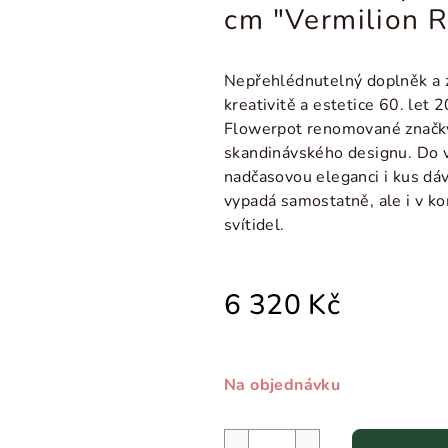
cm "Vermilion R
Nepřehlédnutelný doplněk a zd
kreativitě a estetice 60. let 
Flowerpot renomované značky
skandinávského designu. Do v
nadčasovou eleganci i kus dá
vypadá samostatně, ale i v ko
svítidel.
6 320 Kč
Na objednávku