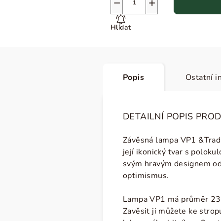
−
+
Hlídat
Popis
Ostatní i
DETAILNÍ POPIS PRO
Závěsná lampa VP1 &Tradit
její ikonický tvar s polok
svým hravým designem odka
optimismus.
Lampa VP1 má průměr 23 cm
Zavěsit ji můžete ke strop