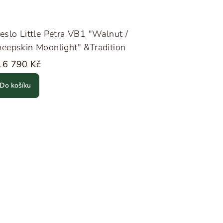
eslo Little Petra VB1 "Walnut /
eepskin Moonlight" &Tradition
16 790 Kč
Do košíku