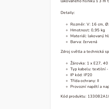
lakovaného hliníku s 3 m 
Detaily:
Rozměr:
V: 16 cm, Ø
Hmotnost: 0,95 kg
Materiál: lakovaný hl
Barva: červená
Zdroj světla a technická sp
Žárovka: 1 x E27, 4
Typ kabelu: textilní 
IP kód: IP20
Třída ochrany: II
Provozní napětí a na
Kód produktu:
133082A1