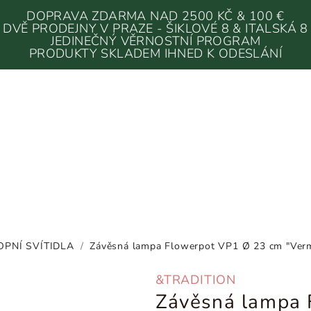
DOPRAVA ZDARMA NAD 2500 KČ & 100 €
DVĚ PRODEJNY V PRAZE - ŠIKLOVÉ 8 & ITALSKÁ 8
JEDINEČNÝ VĚRNOSTNÍ PROGRAM
PRODUKTY SKLADEM IHNED K ODESLÁNÍ
OPNÍ SVÍTIDLA
/
Závěsná lampa Flowerpot VP1 Ø 23 cm "Vermi
&TRADITION
Závěsná lampa 