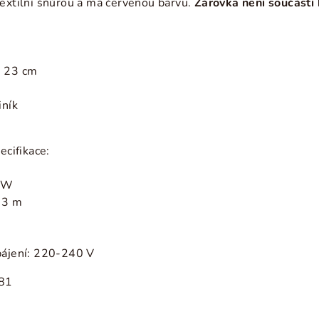
textilní šňůrou a má červenou barvu.
Žárovka není součástí 
: 23 cm
iník
ecifikace:
0 W
- 3 m
pájení: 220-240 V
81