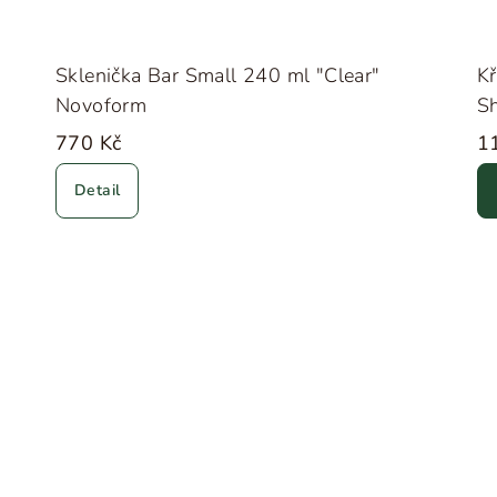
Sklenička Bar Small 240 ml "Clear"
Kř
Novoform
Sh
770 Kč
1
Detail