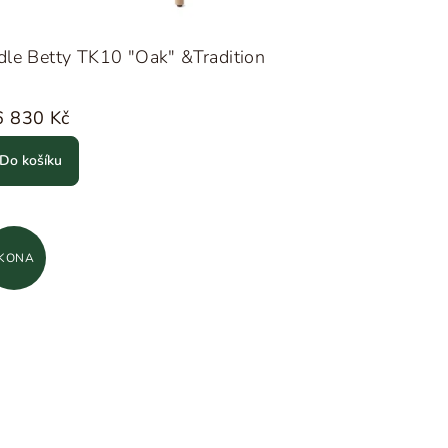
dle Betty TK10 "Oak" &Tradition
6 830 Kč
Do košíku
IKONA