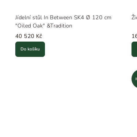
Jídelní stůl In Between SK4 Ø 120 cm
Ži
"Oiled Oak" &Tradition
40 520 Kč
1
Do košíku