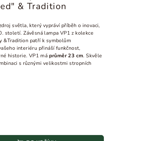
ed" & Tradition
roj světla, který vypráví příběh o inovaci,
20. století. Závěsná lampa VP1 z kolekce
 &Tradition patří k symbolům
ašeho interiéru přináší funkčnost,
vné historie. VP1 má
průměr 23 cm
. Skvěle
mbinaci s různými velikostmi stropních