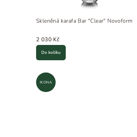
Skleněná karafa Bar "Clear" Novoform
2 030 Kč
Do košíku
IKONA