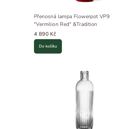
Přenosná lampa Flowerpot VP9
"Vermilion Red" &Tradition
4 890 Kč
Do košíku