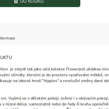
DO KOŠÍKU
nformace
DUKTU
ion je stejně tak jako celá kolekce Flowerpot ukázkou mist
ulovými stínidly, kterými je do prostoru vyzařováno měkké, 
zuje na ideové hnutí "hippies" a revoluční změny dané dob
. Vyjímá se v dětském pokoji, ložnici i v obývacím pokoji
u v různé délce, samostatně nebo do řady či kruhu společně