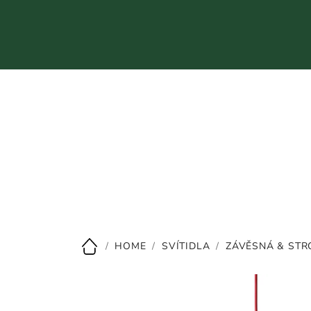
Přejít
na
obsah
CZK
/
HOME
/
SVÍTIDLA
/
ZÁVĚSNÁ & STR
Domů