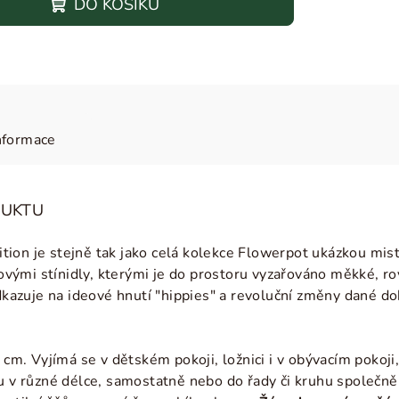
DO KOŠÍKU
nformace
DUKTU
ion je stejně tak jako celá kolekce Flowerpot ukázkou mist
ulovými stínidly, kterými je do prostoru vyzařováno měkké, 
zuje na ideové hnutí "hippies" a revoluční změny dané dob
. Vyjímá se v dětském pokoji, ložnici i v obývacím pokoji
u v různé délce, samostatně nebo do řady či kruhu společně