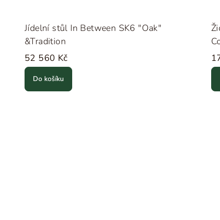
m
Jídelní stůl In Between SK6 "Oak"
Ži
&Tradition
Co
52 560 Kč
1
Do košíku