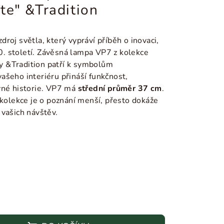
te" &Tradition
roj světla, který vypráví příběh o inovaci,
20. století. Závěsná lampa VP7 z kolekce
 &Tradition patří k symbolům
ašeho interiéru přináší funkčnost,
vné historie. VP7 má
střední průměr 37 cm
.
 kolekce je o poznání menší, přesto dokáže
 vašich návštěv.