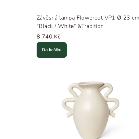
Závěsná lampa Flowerpot VP1 Ø 23 c
"Black / White" &Tradition
8 740 Kč
Do košíku