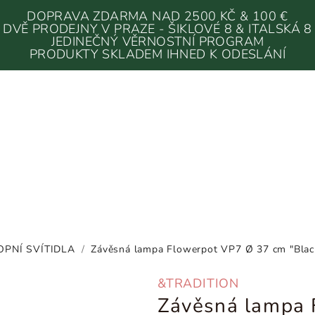
DOPRAVA ZDARMA NAD 2500 KČ & 100 €
DVĚ PRODEJNY V PRAZE - ŠIKLOVÉ 8 & ITALSKÁ 8
JEDINEČNÝ VĚRNOSTNÍ PROGRAM
PRODUKTY SKLADEM IHNED K ODESLÁNÍ
OPNÍ SVÍTIDLA
/
Závěsná lampa Flowerpot VP7 Ø 37 cm "Black
&TRADITION
Závěsná lampa 