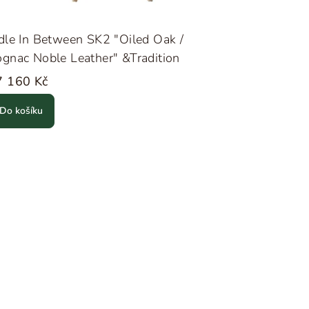
dle In Between SK2 "Oiled Oak /
gnac Noble Leather" &Tradition
7 160 Kč
Do košíku