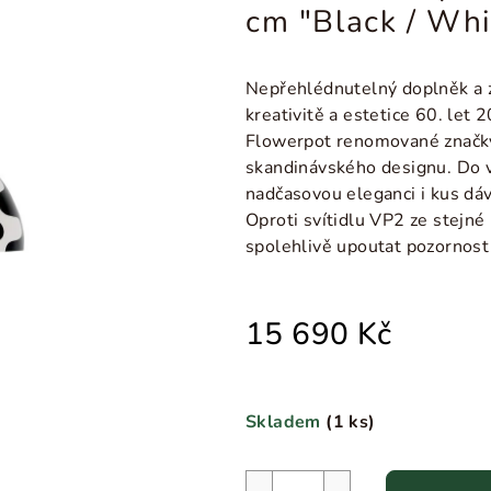
cm "Black / Whi
Nepřehlédnutelný doplněk a zd
kreativitě a estetice 60. let 
Flowerpot renomované značky
skandinávského designu. Do v
nadčasovou eleganci i kus dá
Oproti svítidlu VP2 ze stejné
spolehlivě upoutat pozornost
15 690 Kč
Skladem
(
1 ks
)