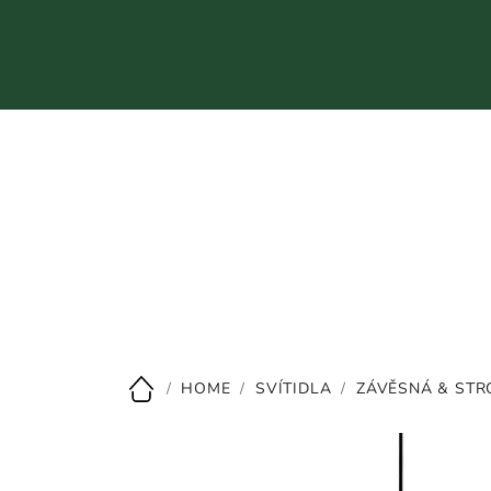
Přejít
na
obsah
CZK
/
HOME
/
SVÍTIDLA
/
ZÁVĚSNÁ & STR
Domů