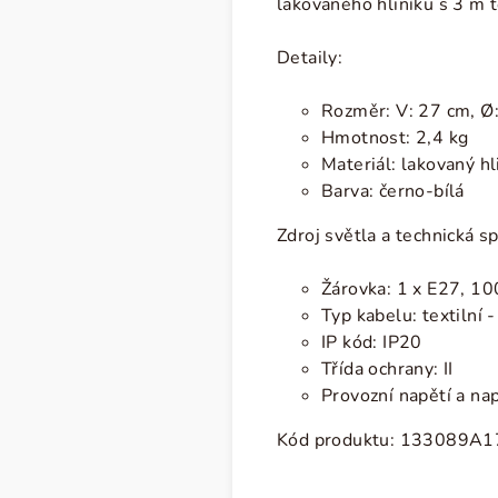
lakovaného hliníku s 3 m 
Detaily:
Rozměr:
V: 27 cm, Ø
Hmotnost: 2,4 kg
Materiál: lakovaný hl
Barva: černo-bílá
Zdroj světla a technická sp
Žárovka: 1 x E27, 
Typ kabelu: textilní 
IP kód: IP20
Třída ochrany: II
Provozní napětí a na
Kód produktu: 133089A1