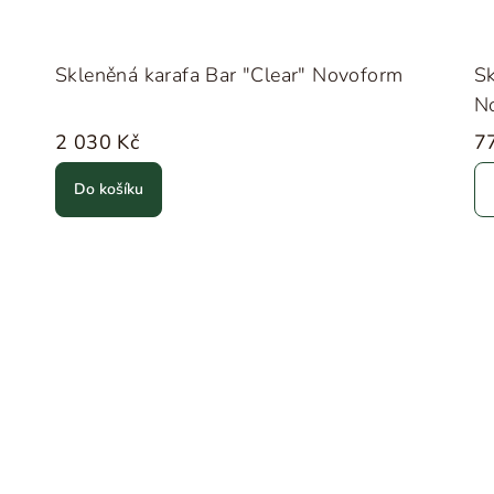
Skleněná karafa Bar "Clear" Novoform
Sk
N
2 030 Kč
7
Do košíku