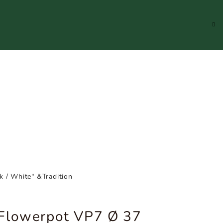
Hledat
Přihlášení
Náku
koší
 / White" &Tradition
Flowerpot VP7 Ø 37