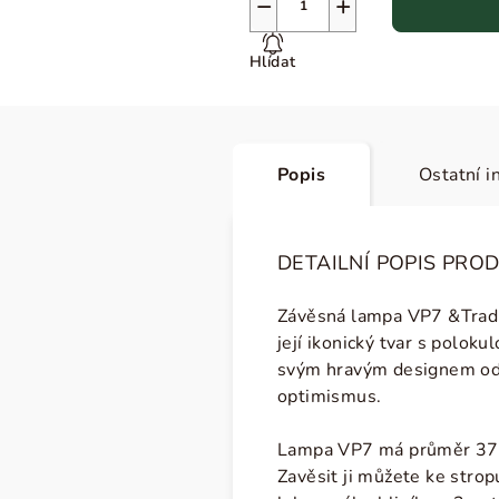
−
+
Hlídat
Popis
Ostatní i
DETAILNÍ POPIS PRO
Závěsná lampa VP7 &Tradit
její ikonický tvar s polok
svým hravým designem odka
optimismus.
Lampa VP7 má průměr 37 cm
Zavěsit ji můžete ke strop