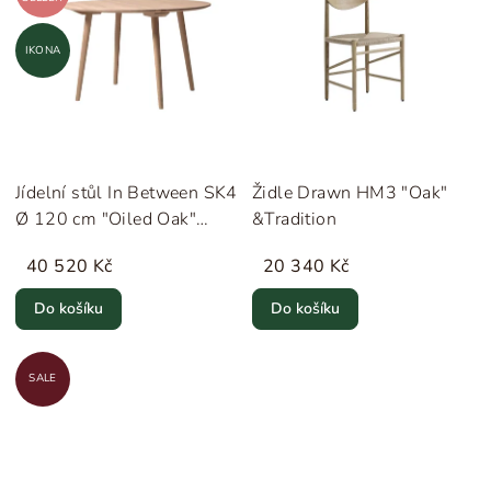
IKONA
Jídelní stůl In Between SK4
Židle Drawn HM3 "Oak"
Ø 120 cm "Oiled Oak"
&Tradition
&Tradition
40 520 Kč
20 340 Kč
Do košíku
Do košíku
SALE