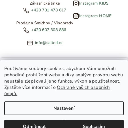
Zákaznická linka
Instagram KIDS
+420 731 478 617
Instagram HOME
Prodejna Smíchov / Vinohrady
+420 607 308 886
info@salted.cz
NOVINKY ZE SALTED
Používáme soubory cookies
, abychom Vám umožnili
pohodlné prohlížení webu a díky analýze provozu webu
Copyright 2026
SALTED
. Všechna práva vyhrazena.
Upravit
neustále zlepšovali jeho funkce, výkon a použitelnost.
nastavení cookies
Zjistěte více informací o
Ochraně vašich osobních
Toužíte dostávat novinky z
údajů.
Salted Kids
Vytvořil Shoptet
|
Tomáš Gánoci
Salted Home
Nastavení
Salted Kids & Home
Chci být v obraze!
Odmítnout
Souhlasím