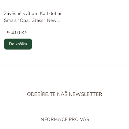
Závěsné svítidlo Karl-Johan
Small "Opal Glass" New
Works
9 410 Kč
Do košíku
Z
á
ODEBÍREJTE NÁŠ NEWSLETTER
p
a
t
INFORMACE PRO VÁS
í