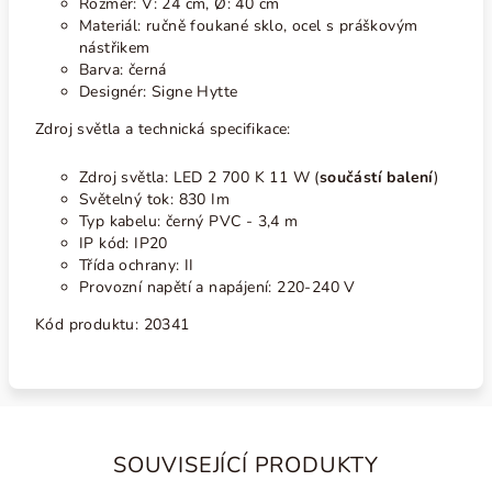
Rozměr: V: 24 cm,
Ø: 40 cm
Materiál: ručně foukané sklo, ocel s práškovým
nástřikem
Barva: černá
Designér: Signe Hytte
Zdroj světla a technická specifikace:
Zdroj světla:
LED 2 700 K 11
W (
součástí balení
)
Světelný tok: 830 Im
Typ kabelu: černý PVC - 3,4 m
IP kód: IP20
Třída ochrany: II
Provozní napětí a napájení: 220-240 V
Kód produktu:
20341
SOUVISEJÍCÍ PRODUKTY