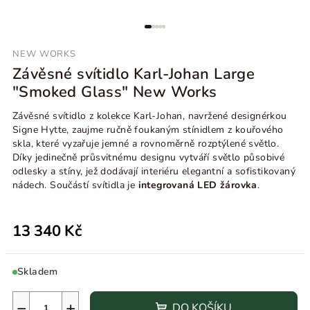
NEW WORKS
Závěsné svítidlo Karl-Johan Large
"Smoked Glass" New Works
Závěsné svítidlo z kolekce Karl-Johan, navržené designérkou
Signe Hytte, zaujme ručně foukaným stínidlem z kouřového
skla, které vyzařuje jemné a rovnoměrně rozptýlené světlo.
Díky jedinečně průsvitnému designu vytváří světlo působivé
odlesky a stíny, jež dodávají interiéru elegantní a sofistikovaný
nádech. Součástí svítidla je
integrovaná LED žárovka
.
13 340 Kč
Skladem
−
+
DO KOŠÍKU