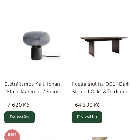
Stolní lampa Karl-Johan
Jídelní stůl Ita OS1 "Dark
"Black Marquina / Smoked
Stained Oak" &Tradition
Glass" New Works
7 620 Kč
64 300 Kč
Do košíku
Do košíku
BEST
SELLER