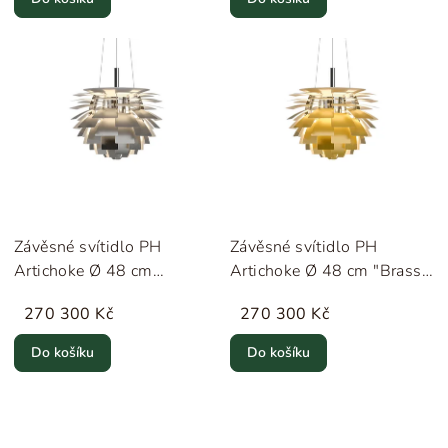
Závěsné svítidlo PH
Závěsné svítidlo PH
Artichoke Ø 48 cm
Artichoke Ø 48 cm "Brass"
"Stainless Steel" Louis
Louis Poulsen
270 300 Kč
270 300 Kč
Poulsen
Do košíku
Do košíku