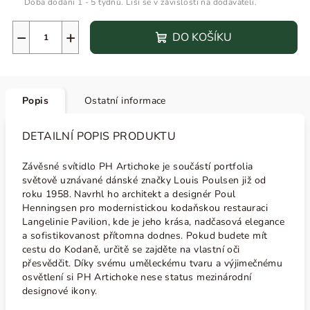
Doba dodání 1 - 5 týdnů. Liší se v závislosti na dodavateli.
−
+
DO KOŠÍKU
Popis
Ostatní informace
DETAILNÍ POPIS PRODUKTU
Závěsné svítidlo PH Artichoke je součástí portfolia
světově uznávané dánské značky Louis Poulsen již od
roku 1958. Navrhl ho architekt a designér Poul
Henningsen pro modernistickou kodaňskou restauraci
Langelinie Pavilion, kde je jeho krása, nadčasová elegance
a sofistikovanost přítomna dodnes. Pokud budete mít
cestu do Kodaně, určitě se zajděte na vlastní oči
přesvědčit. Díky svému uměleckému tvaru a výjimečnému
osvětlení si PH Artichoke nese status mezinárodní
designové ikony.