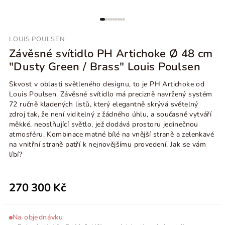
LOUIS POULSEN
Závěsné svítidlo PH Artichoke Ø 48 cm
"Dusty Green / Brass" Louis Poulsen
Skvost v oblasti světleného designu, to je PH Artichoke od
Louis Poulsen. Závěsné svítidlo má precizně navržený systém
72 ručně kladených listů, který elegantně skrývá světelný
zdroj tak, že není viditelný z žádného úhlu, a současně vytváří
měkké, neoslňující světlo, jež dodává prostoru jedinečnou
atmosféru.
Kombinace matné bílé na vnější straně a zelenkavé
na vnitřní straně patří k nejnovějšímu provedení. Jak se vám
líbí?
270 300 Kč
Na objednávku