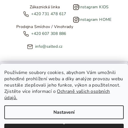
Zákaznická linka
Instagram KIDS
+420 731 478 617
Instagram HOME
Prodejna Smíchov / Vinohrady
+420 607 308 886
info@salted.cz
NOVINKY ZE SALTED
Používáme soubory cookies
, abychom Vám umožnili
pohodlné prohlížení webu a díky analýze provozu webu
Copyright 2026
SALTED
. Všechna práva vyhrazena.
Upravit
neustále zlepšovali jeho funkce, výkon a použitelnost.
nastavení cookies
Zjistěte více informací o
Ochraně vašich osobních
Toužíte dostávat novinky z
údajů.
Salted Kids
Vytvořil Shoptet
|
Tomáš Gánoci
Salted Home
Nastavení
Salted Kids & Home
Chci být v obraze!