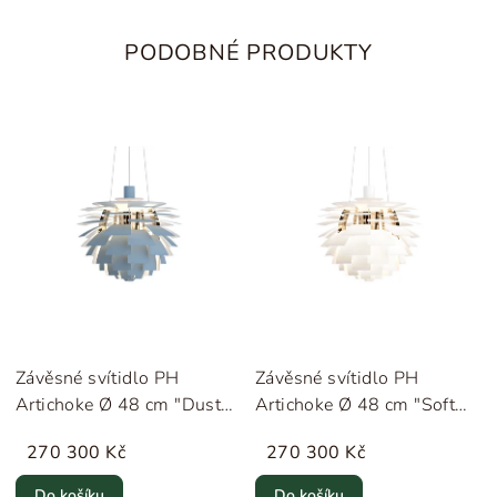
PODOBNÉ PRODUKTY
Závěsné svítidlo PH
Závěsné svítidlo PH
Artichoke Ø 48 cm "Dusty
Artichoke Ø 48 cm "Soft
Blue / Brass" Louis
White / Brass" Louis
270 300 Kč
270 300 Kč
Poulsen
Poulsen
Do košíku
Do košíku