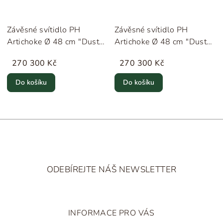
Závěsné svítidlo PH
Závěsné svítidlo PH
Artichoke Ø 48 cm "Dusty
Artichoke Ø 48 cm "Dusty
Green / Chrome" Louis
Blue / Chrome" Louis
270 300 Kč
270 300 Kč
Poulsen
Poulsen
Do košíku
Do košíku
Z
á
ODEBÍREJTE NÁŠ NEWSLETTER
p
a
t
INFORMACE PRO VÁS
í