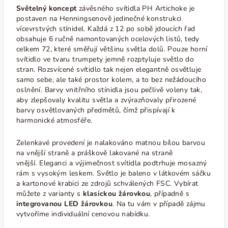
Světelný koncept
závěsného svítidla PH Artichoke je
postaven na Henningsenově jedinečné konstrukci
vícevrstvých stínidel. Každá z 12 po sobě jdoucích řad
obsahuje 6 ručně namontovaných ocelových listů, tedy
celkem 72, které směřují většinu světla dolů. Pouze horní
svítidlo ve tvaru trumpety jemně rozptyluje světlo do
stran. Rozsvícené svítidlo tak nejen elegantně osvětluje
samo sebe, ale také prostor kolem, a to bez nežádoucího
oslnění. Barvy vnitřního stínidla jsou pečlivě voleny tak,
aby zlepšovaly kvalitu světla a zvýrazňovaly přirozené
barvy osvětlovaných předmětů, čímž přispívají k
harmonické atmosféře.
Zelenkavé provedení je nalakováno matnou bílou barvou
na vnější straně a
práškově lakované na straně
vnější
.
Eleganci a výjimečnost svítidla podtrhuje mosazný
rám s vysokým leskem. Světlo je baleno v látkovém sáčku
a kartonové krabici ze zdrojů schválených FSC. Vybírat
můžete z varianty s
klasickou žárovkou
, případně s
integrovanou LED žárovkou
. Na tu vám v případě zájmu
vytvoříme individuální cenovou nabídku.