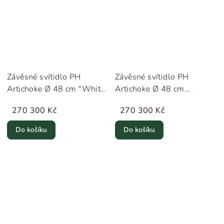
Závěsné svítidlo PH
Závěsné svítidlo PH
Artichoke Ø 48 cm "White"
Artichoke Ø 48 cm
Louis Poulsen
"Copper" Louis Poulsen
270 300 Kč
270 300 Kč
Do košíku
Do košíku