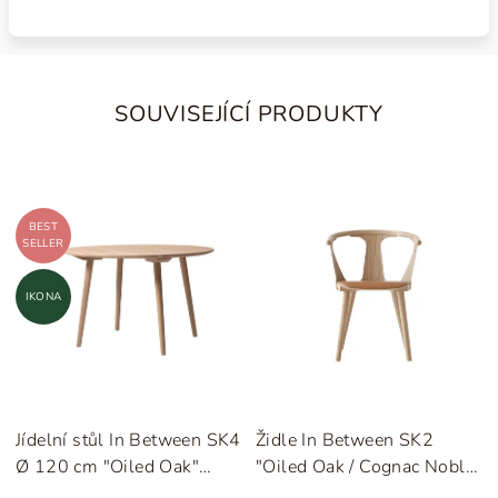
SOUVISEJÍCÍ PRODUKTY
BEST
SELLER
IKONA
Jídelní stůl In Between SK4
Židle In Between SK2
Ø 120 cm "Oiled Oak"
"Oiled Oak / Cognac Noble
&Tradition
Leather" &Tradition