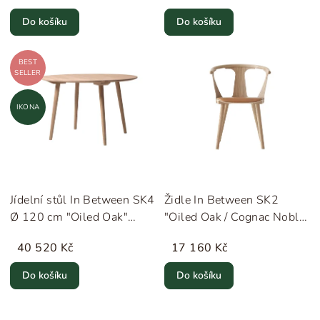
Do košíku
Do košíku
BEST
SELLER
IKONA
Jídelní stůl In Between SK4
Židle In Between SK2
Ø 120 cm "Oiled Oak"
"Oiled Oak / Cognac Noble
&Tradition
Leather" &Tradition
40 520 Kč
17 160 Kč
Do košíku
Do košíku