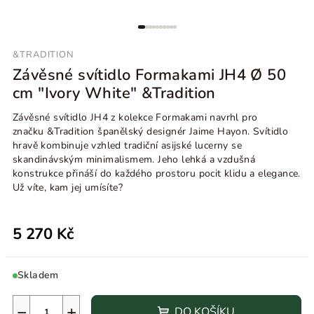
&TRADITION
Závěsné svítidlo Formakami JH4 Ø 50
cm "Ivory White" &Tradition
Závěsné svítidlo JH4 z kolekce Formakami navrhl pro
značku &Tradition španělský designér
Jaime Hayon. Svítidlo
hravě kombinuje vzhled tradiční asijské lucerny se
skandinávským minimalismem. Jeho lehká a vzdušná
konstrukce přináší do každého prostoru pocit klidu a elegance.
Už víte, kam jej umísíte?
5 270 Kč
Skladem
−
+
DO KOŠÍKU