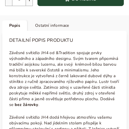
Popis
Ostatní informace
DETAILNÍ POPIS PRODUKTU
Závěsné svítidlo JH4 od &Tradition spojuje prvky
východního a západního designu. Svým tvarem připomíná
tradiční asijskou lucernu, ale svoji krémově bílou barvou
má blíže k severské čistotě a minimalismu. Jeho
konstrukce je vytvořená z černě lakované dubové dýhy a
stínítko z ručně zpracovaného rýžového papíru. Lustr tvoří
dva zdroje světla.
Zatímco zdroj v uzavřené části stínidla
poskytuje měkké nepřímé světlo, druhý zdroj v otevřené
části přímo a jasně osvětluje potřebnou plochu. Dodává
se
bez žárovky
.
Závěsné svítidlo JH4 dodá hřejivou atmosféru vašemu
obývacímu pokoji. Nad jídelním stolem přispěje k
příjemnému stolování s rodinou a přáteli. Z ložnice vytvoří