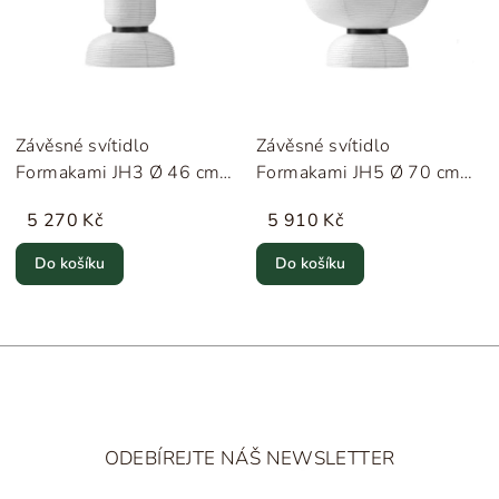
Závěsné svítidlo
Závěsné svítidlo
Formakami JH3 Ø 46 cm
Formakami JH5 Ø 70 cm
"Ivory White" &Tradition
"Ivory White" &Tradition
5 270 Kč
5 910 Kč
Do košíku
Do košíku
Z
á
ODEBÍREJTE NÁŠ NEWSLETTER
p