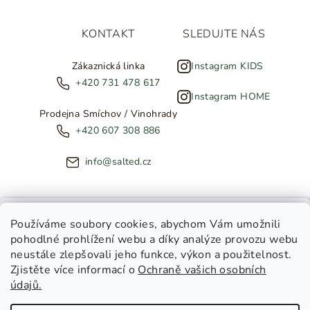
KONTAKT
SLEDUJTE NÁS
Zákaznická linka
Instagram KIDS
+420 731 478 617
Instagram HOME
Prodejna Smíchov / Vinohrady
+420 607 308 886
info@salted.cz
NOVINKY ZE SALTED
Používáme soubory cookies
, abychom Vám umožnili
pohodlné prohlížení webu a díky analýze provozu webu
Copyright 2026
SALTED
. Všechna práva vyhrazena.
Upravit
neustále zlepšovali jeho funkce, výkon a použitelnost.
nastavení cookies
Zjistěte více informací o
Ochraně vašich osobních
Toužíte dostávat novinky z
údajů.
Salted Kids
Vytvořil Shoptet
|
Tomáš Gánoci
Salted Home