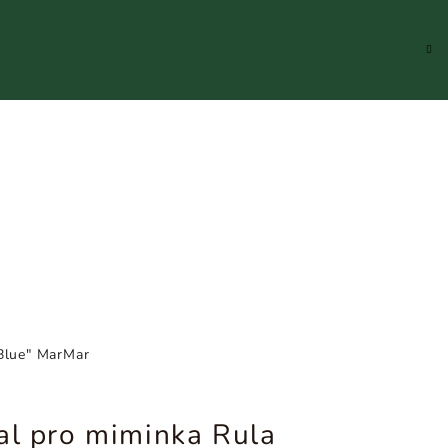
Hledat
Přihlášení
Náku
koší
"Blue" MarMar
al pro miminka Rula