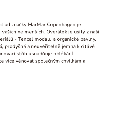
al od značky MarMar Copenhagen je
vašich nejmenších. Overálek je ušitý z naší
riálů - Tencel modalu a organické bavlny.
, prodyšná a neuvěřitelně jemná k citlivé
inovací střih usnadňuje oblékání i
ete více věnovat společným chvilkám a