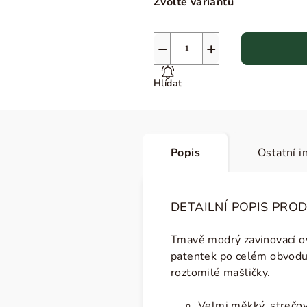
Zvolte variantu
−
+
Hlídat
Popis
Ostatní i
DETAILNÍ POPIS PRO
Tmavě modrý zavinovací o
patentek po celém obvodu
roztomilé mašličky.
Velmi měkký, strečov