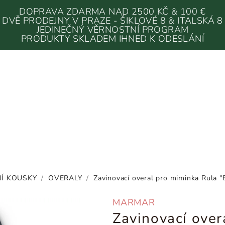
DOPRAVA ZDARMA NAD 2500 KČ & 100 €
DVĚ PRODEJNY V PRAZE - ŠIKLOVÉ 8 & ITALSKÁ 8
JEDINEČNÝ VĚRNOSTNÍ PROGRAM
PRODUKTY SKLADEM IHNED K ODESLÁNÍ
Í KOUSKY
/
OVERALY
/
Zavinovací overal pro miminka Rula 
MARMAR
Zavinovací over