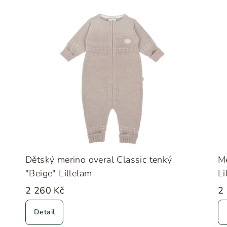
m
Dětský merino overal Classic tenký
Me
"Beige" Lillelam
Li
2 260 Kč
2
Detail