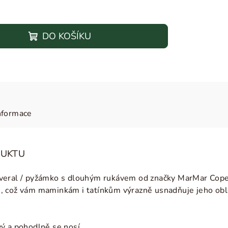
DO KOŠÍKU
nformace
DUKTU
veral / pyžámko s dlouhým rukávem od značky MarMar Copen
, což vám maminkám i tatínkům výrazně usnadňuje jeho oblé
ý a pohodlně se nosí