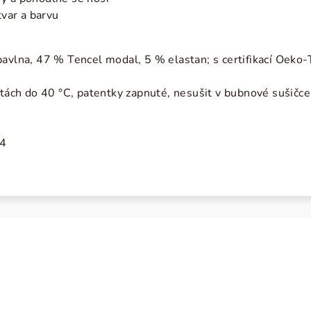
tvar a barvu
bavlna, 47 % Tencel modal, 5 % elastan; s certifikací Oeko
otách do 40 °C, patentky zapnuté, nesušit v bubnové sušičce,
04