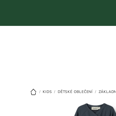
Přejít
na
obsah
CZK
/
KIDS
/
DĚTSKÉ OBLEČENÍ
/
ZÁKLADN
Domů