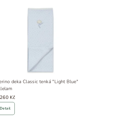
rino deka Classic tenká "Light Blue"
llelam
 260 Kč
Detail