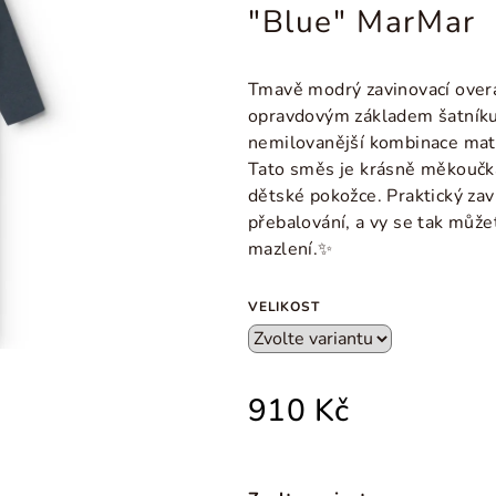
"Blue" MarMar
Tmavě modrý zavinovací over
opravdovým základem šatníku 
nemilovanější kombinace mate
Tato směs je krásně měkoučká
dětské pokožce. Praktický zav
přebalování, a vy se tak můž
mazlení.✨
VELIKOST
910 Kč