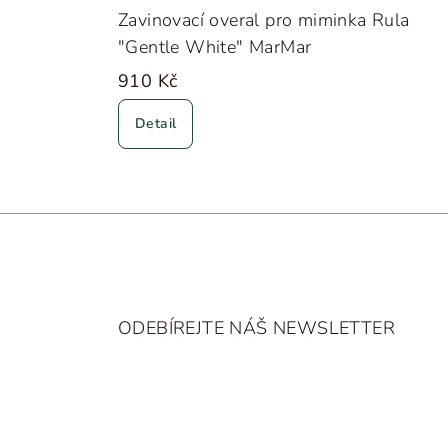
Zavinovací overal pro miminka Rula
"Gentle White" MarMar
910 Kč
Detail
Z
á
ODEBÍREJTE NÁŠ NEWSLETTER
p
a
t