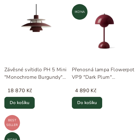
IKONA
Závěsné svítidlo PH 5 Mini
Přenosná lampa Flowerpot
"Monochrome Burgundy"
VP9 "Dark Plum"
Louis Poulsen
&Tradition
18 870 Kč
4 890 Kč
Do košíku
Do košíku
BEST
SELLER
IKONA