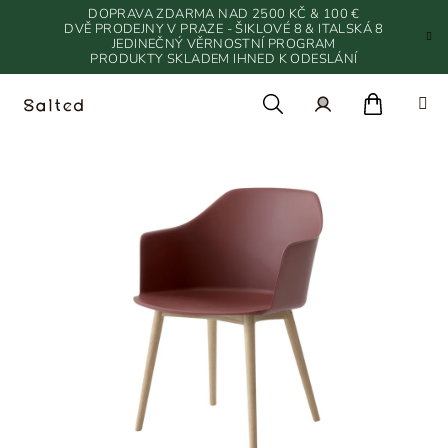
Přejít
DOPRAVA ZDARMA NAD 2500 KČ & 100 €
na
DVĚ PRODEJNY V PRAZE - ŠIKLOVÉ 8 & ITALSKÁ 8
JEDINEČNÝ VĚRNOSTNÍ PROGRAM
obsah
PRODUKTY SKLADEM IHNED K ODESLÁNÍ
Nákupn
Hledat
Přihlášení
košík