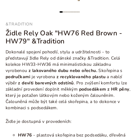
&TRADITION
Židle Rely Oak "HW76 Red Brown -
HW79" &Tradition
Dokonalé spojení pohodlí, stylu a udržitelnosti - to
představují židle Rely od dánské značky &Tradition. Celá
kolekce HW33-HW36 má minimalistickou základnu
vyrobenou
z lakovaného dubu nebo ořechu
.
Skořepina s
područkami
je vyrobena
z recyklovaného plastu
a nabízí
výběr
z devíti barevných odstínů
.
Pro zvýšení komfortu lze
základní provedení doplnit měkkým
podsedákem z HR pěny
,
který je potažen látkovým nebo koženým čalouněním.
Čalouněná může být také celá skořepina, a to dokonce v
kombinaci s podsedákem.
Židle je dostupná v provedeních:
HW76
- plastová skořepina bez podsedáku, dřevěná