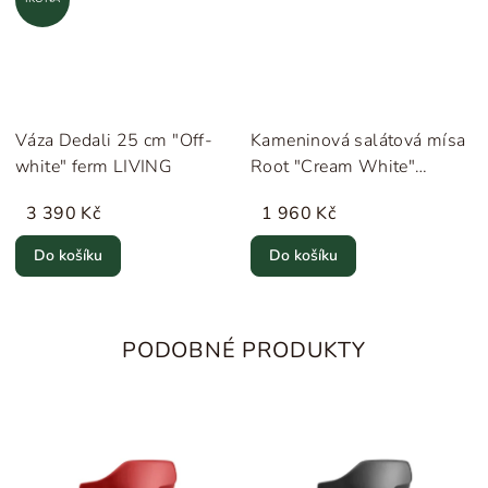
Váza Dedali 25 cm "Off-
Kameninová salátová mísa
white" ferm LIVING
Root "Cream White"
Novoform
3 390 Kč
1 960 Kč
Do košíku
Do košíku
PODOBNÉ PRODUKTY