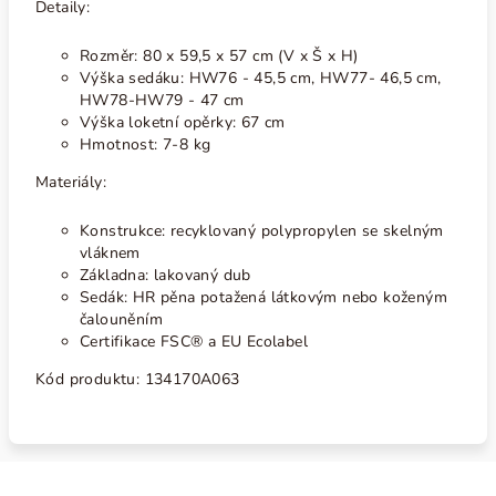
Detaily:
Rozměr: 80 x 59,5 x 57 cm (V x Š x H)
Výška sedáku: HW76 - 45,5 cm, HW77- 46,5 cm,
HW78-HW79 - 47 cm
Výška loketní opěrky: 67 cm
Hmotnost: 7-8 kg
Materiály:
Konstrukce: recyklovaný polypropylen se skelným
vláknem
Základna: lakovaný dub
Sedák: HR pěna potažená látkovým nebo koženým
čalouněním
Certifikace FSC® a
EU Ecolabel
Kód produktu:
134170A063