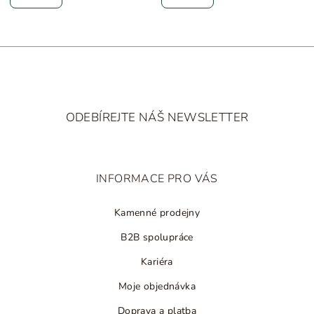
Z
á
ODEBÍREJTE NÁŠ NEWSLETTER
p
a
t
INFORMACE PRO VÁS
í
Kamenné prodejny
B2B spolupráce
Kariéra
Moje objednávka
Doprava a platba