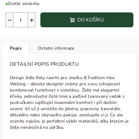
Zvolte variantu
−
+
DO KOŠÍKU
Popis
Ostatní informace
DETAILNÍ POPIS PRODUKTU
Design židle Rely navrhl pro značku
&Tradition Hee
Welling - dánský designér
známý pro svou schopnost
kombinovat funkčnost s estetikou. Židle má
elegantní
křivky, jednoduché čisté linie a pečlivě tvarovaný sedák s
područkami zajišťující maximální komfort i při delším
sezení. Ať už ji umístíte do jídelny, pracovny, kanceláře,
dětského nebo obývacího pokoje, zamilujete si ji.
Co ale
oceníte nejvíce, je perfektní výběr materiálů, díky kterým je
židle nenáročná na údržbu.