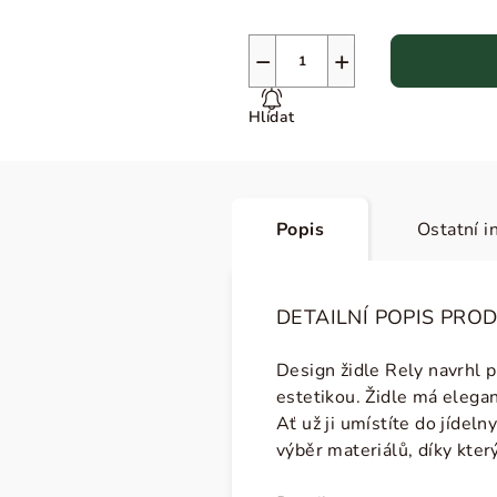
−
+
Hlídat
Popis
Ostatní i
DETAILNÍ POPIS PRO
Design židle Rely navrhl 
estetikou. Židle má
elegan
Ať už ji umístíte do jídeln
výběr materiálů, díky kter