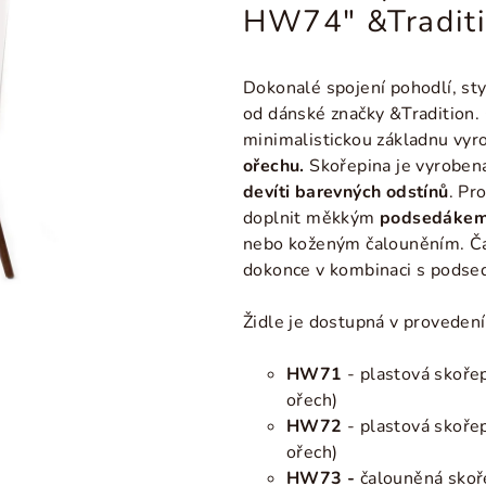
HW74" &Tradit
Dokonalé spojení pohodlí, styl
od dánské značky &Traditio
minimalistickou základnu vy
ořechu.
Skořepina je vyrobe
devíti barevných odstínů
.
Pro
doplnit měkkým
podsedákem
nebo koženým čalouněním. Č
dokonce v kombinaci s pods
Židle je dostupná v provedení
HW71
- plastová skoře
ořech)
HW72
- plastová skoře
ořech)
HW73 -
čalouněná skoř