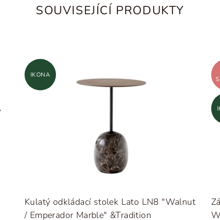
SOUVISEJÍCÍ PRODUKTY
IKONA
S
Kulatý odkládací stolek Lato LN8 "Walnut
Z
/ Emperador Marble" &Tradition
W