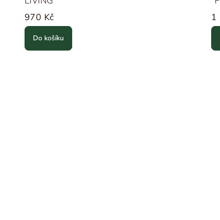
LIVING
"F
970 Kč
1
Do košíku