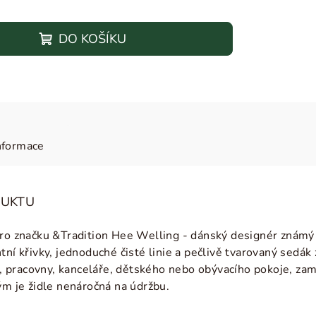
DO KOŠÍKU
nformace
DUKTU
pro značku
&Tradition Hee Welling - dánský designér
známý 
tní křivky, jednoduché čisté linie a pečlivě tvarovaný sedák 
y, pracovny, kanceláře, dětského nebo obývacího pokoje, zami
ým je židle nenáročná na údržbu.