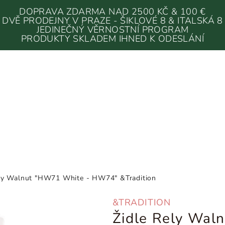
DOPRAVA ZDARMA NAD 2500 KČ & 100 €
DVĚ PRODEJNY V PRAZE - ŠIKLOVÉ 8 & ITALSKÁ 8
JEDINEČNÝ VĚRNOSTNÍ PROGRAM
PRODUKTY SKLADEM IHNED K ODESLÁNÍ
ely Walnut "HW71 White - HW74" &Tradition
&TRADITION
Židle Rely Wal