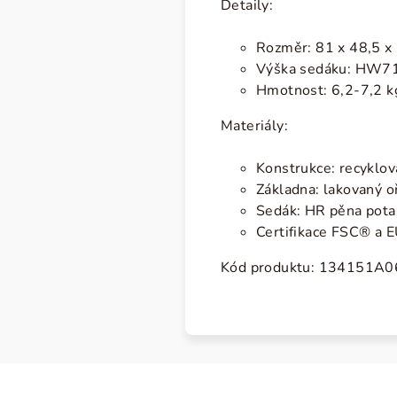
Detaily:
Rozměr: 81 x 48,5 x 
Výška sedáku: HW7
Hmotnost: 6,2-7,2 k
Materiály:
Konstrukce: recyklo
Základna: lakovaný o
Sedák: HR pěna pot
Certifikace FSC® a
E
Kód produktu:
134151A0