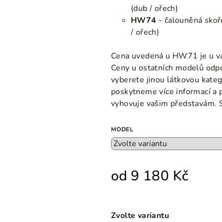
(dub / ořech)
HW74
- čalouněná skoř
/ ořech)
Cena uvedená u HW71 je u va
Ceny u ostatních modelů odpov
vyberete jinou látkovou kateg
poskytneme více informací a
vyhovuje vašim představám. 
MODEL
od
9 180 Kč
Zvolte variantu