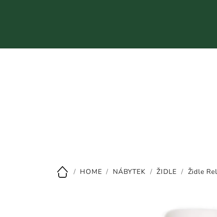
Přejít
na
obsah
CZK
/
HOME
/
NÁBYTEK
/
ŽIDLE
/
Židle R
Domů