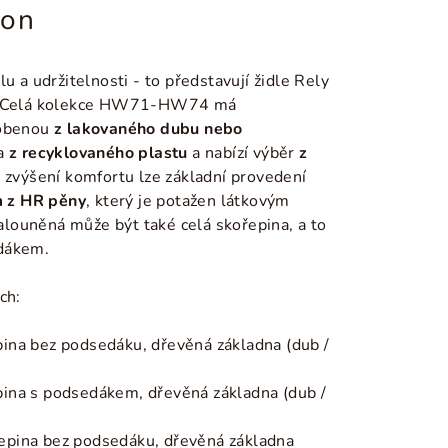
ion
u a udržitelnosti - to představují židle Rely
n. Celá kolekce HW71-HW74
má
robenou
z lakovaného dubu nebo
na
z recyklovaného plastu
a nabízí výběr
z
 zvýšení komfortu lze základní provedení
 z HR pěny
, který je potažen látkovým
alouněná může být také celá skořepina, a to
edákem.
ch:
pina bez podsedáku, dřevěná základna (dub /
pina s podsedákem, dřevěná základna (dub /
epina bez podsedáku, dřevěná základna