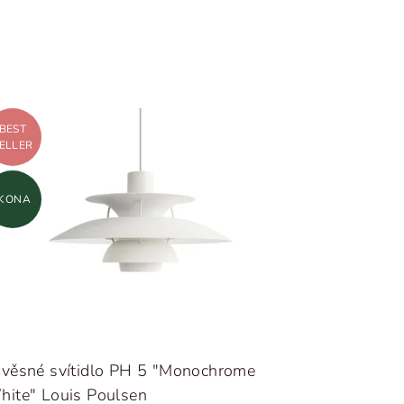
BEST
ELLER
IKONA
ávěsné svítidlo PH 5 "Monochrome
hite" Louis Poulsen