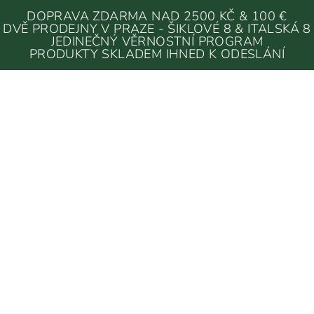
DOPRAVA ZDARMA NAD 2500 KČ & 100 €
DVĚ PRODEJNY V PRAZE - ŠIKLOVÉ 8 & ITALSKÁ 8
JEDINEČNÝ VĚRNOSTNÍ PROGRAM
PRODUKTY SKLADEM IHNED K ODESLÁNÍ
ŽLUTÉ LAMPY