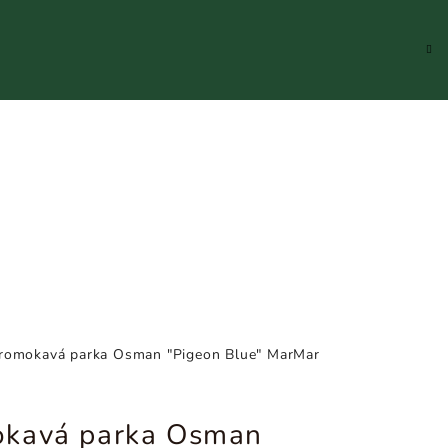
Hledat
Přihlášení
Náku
koší
romokavá parka Osman "Pigeon Blue" MarMar
okavá parka Osman