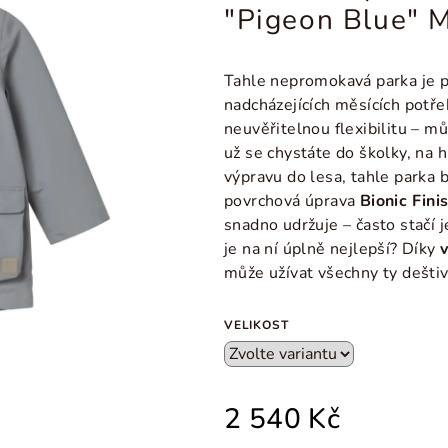
"Pigeon Blue" 
Tahle nepromokavá parka je p
nadcházejících měsících potř
neuvěřitelnou flexibilitu – můž
už se chystáte do školky, na
výpravu do lesa, tahle parka 
povrchová úprava
Bionic Fini
snadno udržuje – často stačí j
je na ní úplně nejlepší? Díky
může užívat všechny ty deštiv
VELIKOST
2 540 Kč