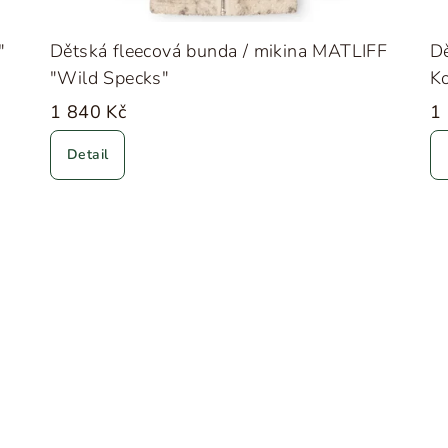
"
Dětská fleecová bunda / mikina MATLIFF
Dě
"Wild Specks"
K
1 840 Kč
1
Detail