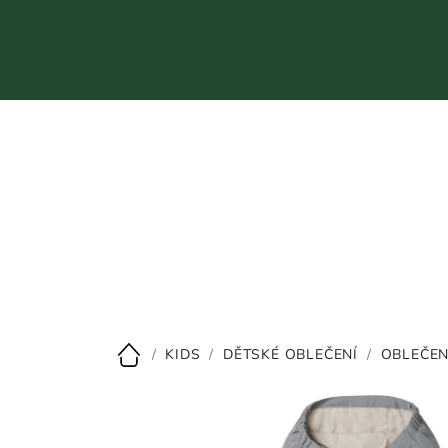
Přejít
na
obsah
CZK
/
KIDS
/
DĚTSKÉ OBLEČENÍ
/
OBLEČEN
Domů