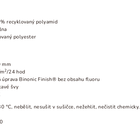
0 % recyklovaný polyamid
lna
ovaný polyester
00 mm
2
/m
/24 hod
 úprava Binonic Finish® bez obsahu fluoru
avé švy
K
0 °C, nebělit, nesušit v sušičce, nežehlit, nečistit chemicky
0