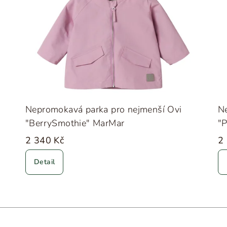
Nepromokavá parka pro nejmenší Ovi
N
"BerrySmothie" MarMar
"
2 340 Kč
2
Detail