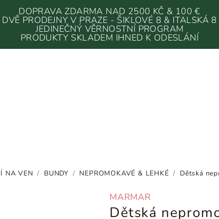
DOPRAVA ZDARMA NAD 2500 KČ & 100 €
DVĚ PRODEJNY V PRAZE - ŠIKLOVÉ 8 & ITALSKÁ 8
JEDINEČNÝ VĚRNOSTNÍ PROGRAM
PRODUKTY SKLADEM IHNED K ODESLÁNÍ
Í NA VEN
/
BUNDY
/
NEPROMOKAVÉ & LEHKÉ
/
Dětská nep
MARMAR
Dětská neprom