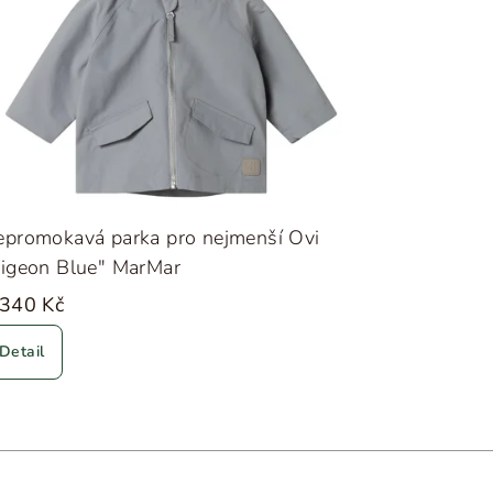
epromokavá parka pro nejmenší Ovi
Pigeon Blue" MarMar
 340 Kč
Detail