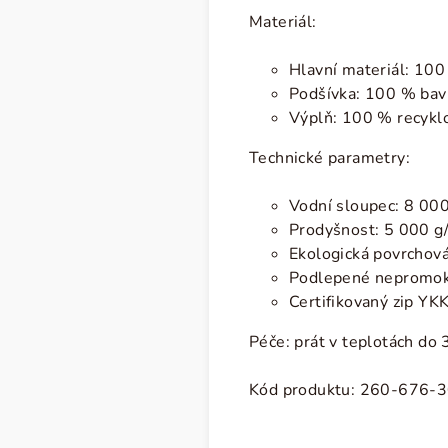
Materiál:
Hlavní materiál: 10
Podšívka: 100 % bav
Výplň: 100 % recykl
Technické parametry:
Vodní sloupec: 8 0
Prodyšnost: 5 000
g
Ekologická povrchová
Podlepené nepromok
Certifikovaný zip YK
Péče: prát v teplotách do 3
Kód produktu: 2
60-676-3