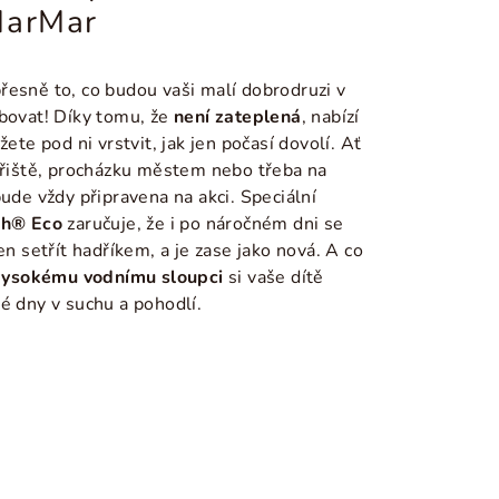
MarMar
řesně to, co budou vaši malí dobrodruzi v
ebovat! Díky tomu, že
není zateplená
, nabízí
ete pod ni vrstvit, jak jen počasí dovolí. Ať
 hřiště, procházku městem nebo třeba na
bude vždy připravena na akci. Speciální
sh® Eco
zaručuje, že i po náročném dni se
en setřít hadříkem, a je zase jako nová.
A co
vysokému vodnímu sloupci
si vaše dítě
é dny v suchu a pohodlí.