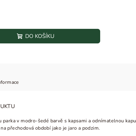
DO KOŠÍKU
nformace
DUKTU
 parka v modro-šedé barvě s kapsami a odnímatelnou kapucí
í na přechodová období jako je jaro a podzim.