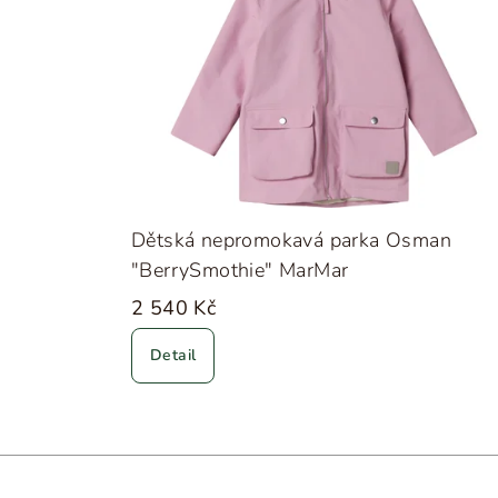
Dětská nepromokavá parka Osman
"BerrySmothie" MarMar
2 540 Kč
Detail