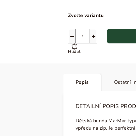
Zvolte variantu
−
+
Hlídat
Popis
Ostatní i
DETAILNÍ POPIS PRO
Dětská bunda MarMar typu
vpředu na zip. Je perfektn