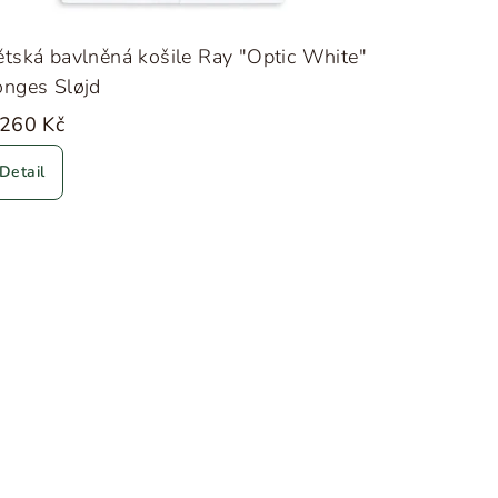
tská bavlněná košile Ray "Optic White"
onges Sløjd
 260 Kč
Detail