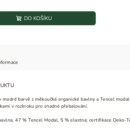
DO KOŠÍKU
nformace
DUKTU
v modré barvě z měkoučké o
rganické bavlny a Tencel modal
ntkami v rozkroku pro snadné přebalování.
bavlna, 47 % Tencel Modal, 5 % elastna; certifikace Oeko-