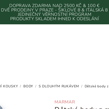
DOPRAVA ZDARMA NAD 2500 KČ & 100 €
DVĚ PRODEJNY V PRAZE - ŠIKLOVÉ 8 & ITALSKÁ 8
JEDINEČNÝ VĚRNOSTNÍ PROGRAM
PRODUKTY SKLADEM IHNED K ODESLÁNÍ
Í KOUSKY
/
BODY
/
S DLOUHÝM RUKÁVEM
/
Dětské body z
MARMAR