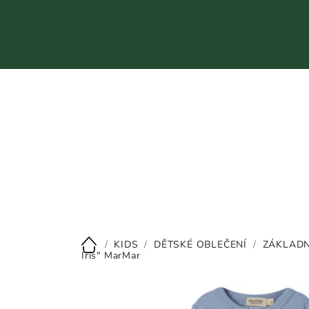
Přejít
na
obsah
CZK
/
KIDS
/
DĚTSKÉ OBLEČENÍ
/
ZÁKLADN
Domů
Iris" MarMar