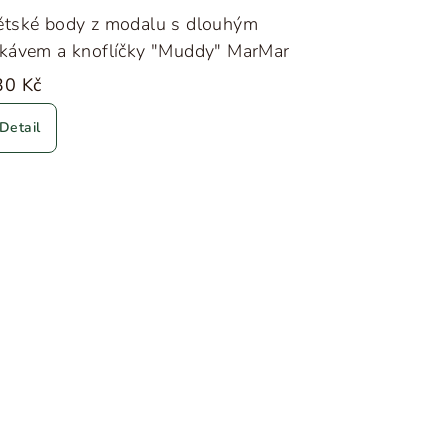
ětské body z modalu s dlouhým
ukávem a knoflíčky "Muddy" MarMar
30 Kč
Detail