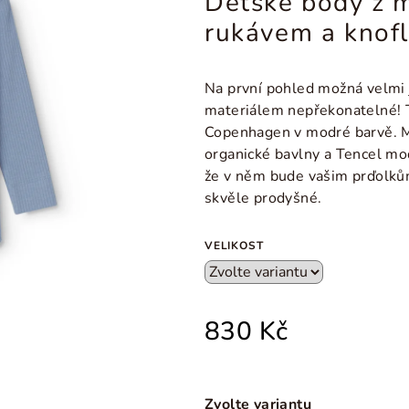
Dětské body z 
rukávem a knofl
Na první pohled možná velmi
materiálem nepřekonatelné! 
Copenhagen v modré barvě. M
organické bavlny a Tencel mod
že v něm bude vašim prďolků
skvěle prodyšné.
VELIKOST
830 Kč
Zvolte variantu