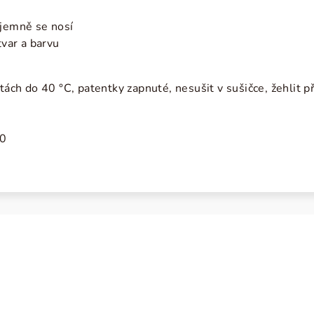
íjemně se nosí
tvar a barvu
tách do 40 °C, patentky zapnuté, nesušit v sušičce, žehlit př
0