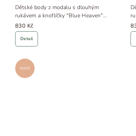
Dětské body z modalu s dlouhým
D
rukávem a knoflíčky "Blue Heaven"
r
MarMar
830 Kč
8
Detail
NOVÉ