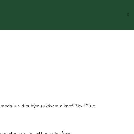
Hledat
Přihlášení
Náku
koší
 modalu s dlouhým rukávem a knoflíčky "Blue