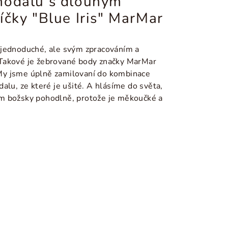
modalu s dlouhým
íčky "Blue Iris" MarMar
 jednoduché, ale svým zpracováním a
Takové je žebrované body značky MarMar
y jsme úplně zamilovaní do kombinace
alu, ze které je ušité. A hlásíme do světa,
m božsky pohodlně, protože je měkoučké a