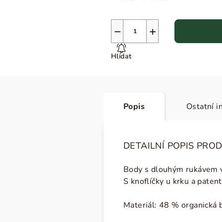
−
+
Hlídat
Popis
Ostatní i
DETAILNÍ POPIS PRO
Body s dlouhým rukávem 
S knoflíčky u krku a pate
Materiál: 48 % organická 