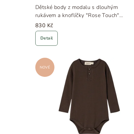
Dětské body z modalu s dlouhým
rukávem a knoflíčky "Rose Touch"
MarMar
830 Kč
Detail
NOVÉ