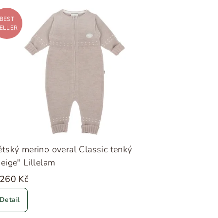
BEST
ELLER
tský merino overal Classic tenký
eige" Lillelam
 260 Kč
Detail