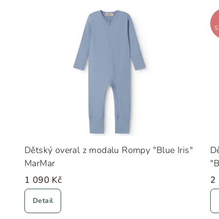
S
Dětský overal z modalu Rompy "Blue Iris"
Dě
MarMar
"B
1 090 Kč
2
Detail