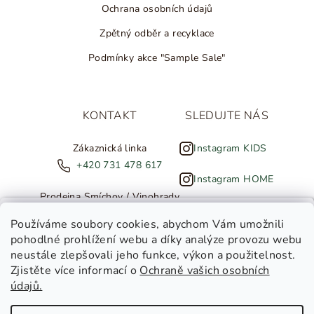
Ochrana osobních údajů
Zpětný odběr a recyklace
Podmínky akce "Sample Sale"
KONTAKT
SLEDUJTE NÁS
Zákaznická linka
Instagram KIDS
+420 731 478 617
Instagram HOME
Prodejna Smíchov / Vinohrady
+420 607 308 886
NOVINKY ZE SALTED
Používáme soubory cookies
, abychom Vám umožnili
pohodlné prohlížení webu a díky analýze provozu webu
info@salted.cz
neustále zlepšovali jeho funkce, výkon a použitelnost.
Zjistěte více informací o
Ochraně vašich osobních
Toužíte dostávat novinky z
údajů.
Salted Kids
Salted Home