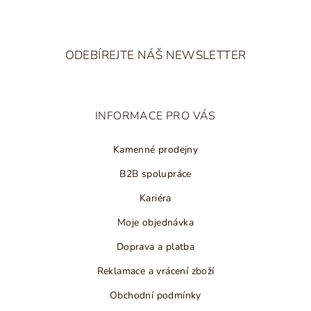
p
i
Z
s
á
u
ODEBÍREJTE NÁŠ NEWSLETTER
p
a
t
INFORMACE PRO VÁS
í
Kamenné prodejny
B2B spolupráce
Kariéra
Moje objednávka
Doprava a platba
Reklamace a vrácení zboží
Obchodní podmínky